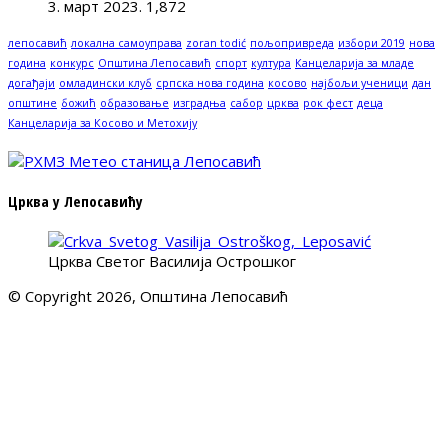
3. март 2023.
1,872
лепосавић
локална самоуправа
zoran todić
пољопривреда
избори 2019
нова
година
конкурс
Општина Лепосавић
спорт
култура
Канцеларија за младе
догађаји
омладински клуб
српска нова година
косово
најбољи ученици
дан
општине
божић
образовање
изградња
сабор
црква
рок фест
деца
Канцеларија за Косово и Метохију
Црква у Лепосавићу
Црква Светог Василија Острошког
© Copyright 2026, Општина Лепосавић