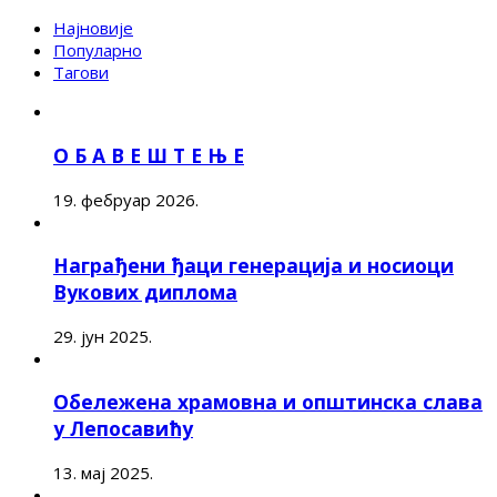
Најновије
Популарно
Тагови
О Б А В Е Ш Т Е Њ Е
19. фебруар 2026.
Награђени ђаци генерација и носиоци
Вукових диплома
29. јун 2025.
Обележена храмовна и општинска слава
у Лепосавићу
13. мај 2025.