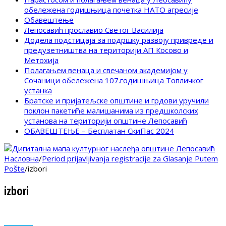
обележена годишњица почетка НАТО агресије
Обавештење
Лепосавић прославио Светог Василија
Додела подстицаја за подршку развоју привреде и
предузетништва на територији АП Косово и
Метохија
Полагањем венаца и свечаном академијом у
Сочаници обележена 107.годишњица Топличког
устанка
Братске и пријатељске општине и грдови уручили
поклон пакетиће малишанима из предшколских
установа на територији општине Лепосавић
ОБАВЕШТЕЊЕ – Бесплатан СкиПас 2024
Насловна
/
Period prijavljivanja registracije za Glasanje Putem
Pošte
/
izbori
izbori