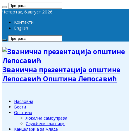
Четвртак, 6.август 2026
Контакти
English
Званична презентација општине
Лепосавић Општина Лепосавић
Насловна
Вести
Општина
Локална самоуправа
Службени гласници
Канцеларија за младе