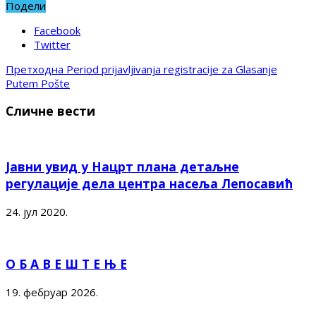
Подели
Facebook
Twitter
Претходна
Period prijavljivanja registracije za Glasanje
Putem Pošte
Сличне вести
Јавни увид у Нацрт плана детаљне
регулације дела центра насеља Лепосавић
24. јул 2020.
О Б А В Е Ш Т Е Њ Е
19. фебруар 2026.