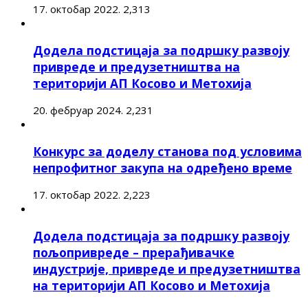
17. октобар 2022.
2,313
Додела подстицаја за подршку развоју
привреде и предузетништва на
територији АП Косово и Метохија
20. фебруар 2024.
2,231
Конкурс за доделу станова под условима
непрофитног закупа на одређено време
17. октобар 2022.
2,223
Додела подстицаја за подршку развоју
пољопривреде – прерађивачке
индустрије, привреде и предузетништва
на територији АП Косово и Метохија