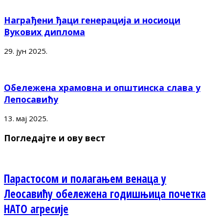
Награђени ђаци генерација и носиоци
Вукових диплома
29. јун 2025.
Обележена храмовна и општинска слава у
Лепосавићу
13. мај 2025.
Погледајте и ову вест
Парастосом и полагањем венаца у
Леосавићу обележена годишњица почетка
НАТО агресије