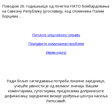
Поводом 26. годишњице од почетка НАТО бомбардовања
на Савезну Републику Југославију, код споменика Палим
борцима …
Питајте општинску управу
Пријавите комунални проблем
Имам идеју
Ради бољег сагледавања потреба локалне заједнице,
учешће јавности је од великог значаја. Вашим
коментарима, сугестијама, предлозима допринесите
дефинисању заједничке визије уређења центра насеља
Лепосавић.