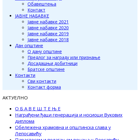
Обавештења
Контакт
ЈАВНЕ НАБАВКЕ
Јавне набавке 2021
Јавне набавке 2020
Јавне набавке 2019
Јавне набавке 2018
Дан општине
О дану општине
Предлог за награду или признање
Досадашњи добитници
Братске општине
Контакти
Сви контакти
Контакт форма
АКТУЕЛНО
О Б А В Е Ш Т Е Њ Е
Награђени ђаци генерација и носиоци Вукових
диплома
Обележена храмовна и општинска слава у
Лепосавићу
Парастосом и полагањем венаца у Леосавићу