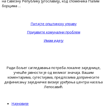
на Савезну Републику Југославију, код споменика Палим
борцима …
Питајте општинску управу
Пријавите комунални проблем
Имам идеју
Ради бољег сагледавања потреба локалне заједнице,
учешће јавности је од великог значаја. Вашим
коментарима, сугестијама, предлозима допринесите
дефинисању заједничке визије уређења центра насеља
Лепосавић.
Најновије