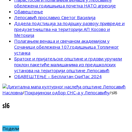
обележена годишњица почетка НАТО агресије
Обавештење
Лепосавић прославио Светог Василија
Додела подстицаја за подршку развоју привреде и
предузетништва на територији АП Косово и
Метохија
Полагањем венаца и свечаном академијом у
Сочаници обележена 107.годишњица Топличког
устанка
Братске и пријатељске општине и грдови уручили
поклон пакетиће малишанима из предшколских
установа на територији општине Лепосавић
ОБАВЕШТЕЊЕ – Бесплатан СкиПас 2024
Насловна
/
Покрајински одбор СНС-а у Лепосавићу
/
sl6
sl6
Подели