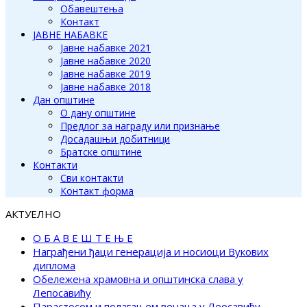
Обавештења
Контакт
ЈАВНЕ НАБАВКЕ
Јавне набавке 2021
Јавне набавке 2020
Јавне набавке 2019
Јавне набавке 2018
Дан општине
О дану општине
Предлог за награду или признање
Досадашњи добитници
Братске општине
Контакти
Сви контакти
Контакт форма
АКТУЕЛНО
О Б А В Е Ш Т Е Њ Е
Награђени ђаци генерација и носиоци Вукових
диплома
Обележена храмовна и општинска слава у
Лепосавићу
Парастосом и полагањем венаца у Леосавићу