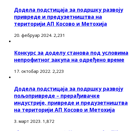
Додела подстицаја за подршку развоју
привреде и предузетништва на
територији АП Косово и Метохија
20. фебруар 2024.
2,231
Конкурс за доделу станова под условима
непрофитног закупа на одређено време
17. октобар 2022.
2,223
Додела подстицаја за подршку развоју
пољопривреде – прерађивачке
индустрије, привреде и предузетништва
на територији АП Косово и Метохија
3. март 2023.
1,872