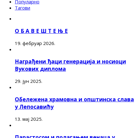
Популарно
Тагови
О Б А В Е Ш Т Е Њ Е
19. фебруар 2026.
Награђени ђаци генерација и носиоци
Вукових диплома
29. јун 2025.
Обележена храмовна и општинска слава
у Лепосавићу
13. мај 2025.
Парастосом и полагањем венаца у