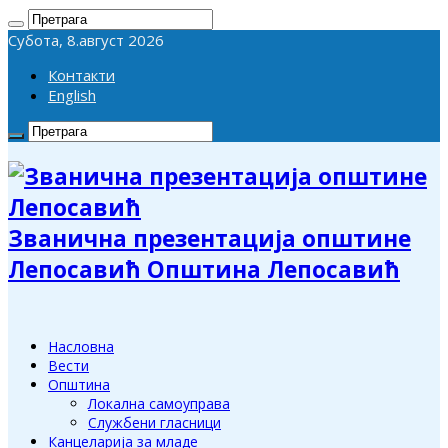
Субота, 8.август 2026
Контакти
English
Званична презентација општине
Лепосавић Општина Лепосавић
Насловна
Вести
Општина
Локална самоуправа
Службени гласници
Канцеларија за младе