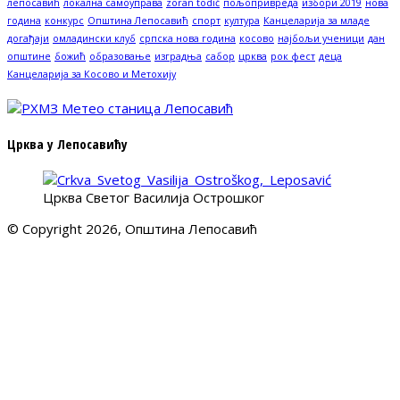
лепосавић
локална самоуправа
zoran todić
пољопривреда
избори 2019
нова
година
конкурс
Општина Лепосавић
спорт
култура
Канцеларија за младе
догађаји
омладински клуб
српска нова година
косово
најбољи ученици
дан
општине
божић
образовање
изградња
сабор
црква
рок фест
деца
Канцеларија за Косово и Метохију
Црква у Лепосавићу
Црква Светог Василија Острошког
© Copyright 2026, Општина Лепосавић