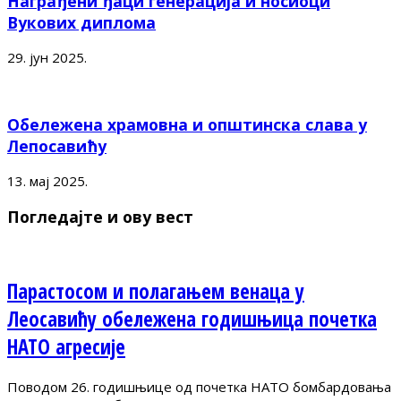
Награђени ђаци генерација и носиоци
Вукових диплома
29. јун 2025.
Обележена храмовна и општинска слава у
Лепосавићу
13. мај 2025.
Погледајте и ову вест
Парастосом и полагањем венаца у
Леосавићу обележена годишњица почетка
НАТО агресије
Поводом 26. годишњице од почетка НАТО бомбардовања