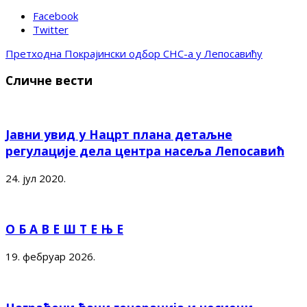
Facebook
Twitter
Претходна
Покрајински одбор СНС-а у Лепосавићу
Сличне вести
Јавни увид у Нацрт плана детаљне
регулације дела центра насеља Лепосавић
24. јул 2020.
О Б А В Е Ш Т Е Њ Е
19. фебруар 2026.