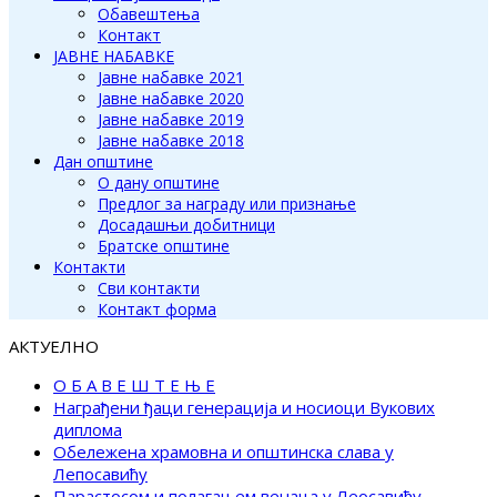
Обавештења
Контакт
ЈАВНЕ НАБАВКЕ
Јавне набавке 2021
Јавне набавке 2020
Јавне набавке 2019
Јавне набавке 2018
Дан општине
О дану општине
Предлог за награду или признање
Досадашњи добитници
Братске општине
Контакти
Сви контакти
Контакт форма
АКТУЕЛНО
О Б А В Е Ш Т Е Њ Е
Награђени ђаци генерација и носиоци Вукових
диплома
Обележена храмовна и општинска слава у
Лепосавићу
Парастосом и полагањем венаца у Леосавићу