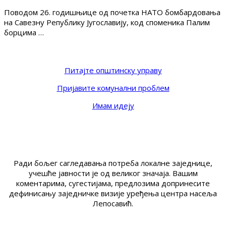
Поводом 26. годишњице од почетка НАТО бомбардовања
на Савезну Републику Југославију, код споменика Палим
борцима …
Питајте општинску управу
Пријавите комунални проблем
Имам идеју
Ради бољег сагледавања потреба локалне заједнице,
учешће јавности је од великог значаја. Вашим
коментарима, сугестијама, предлозима допринесите
дефинисању заједничке визије уређења центра насеља
Лепосавић.