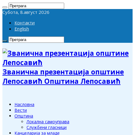
Субота, 8.август 2026
Контакти
English
Званична презентација општине
Лепосавић Општина Лепосавић
Насловна
Вести
Општина
Локална самоуправа
Службени гласници
Канцеларија за младе