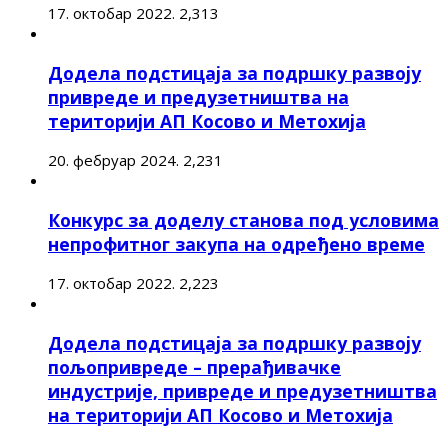
17. октобар 2022.
2,313
Додела подстицаја за подршку развоју
привреде и предузетништва на
територији АП Косово и Метохија
20. фебруар 2024.
2,231
Конкурс за доделу станова под условима
непрофитног закупа на одређено време
17. октобар 2022.
2,223
Додела подстицаја за подршку развоју
пољопривреде – прерађивачке
индустрије, привреде и предузетништва
на територији АП Косово и Метохија