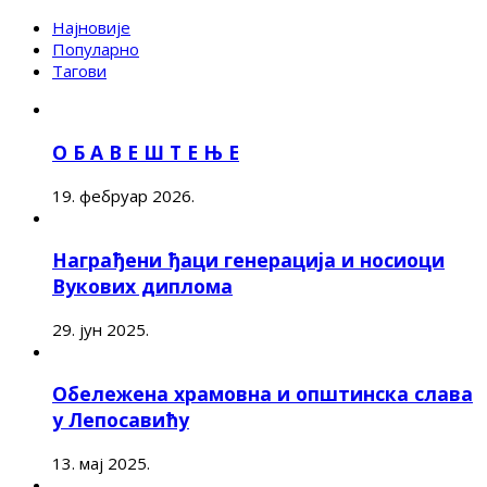
Најновије
Популарно
Тагови
О Б А В Е Ш Т Е Њ Е
19. фебруар 2026.
Награђени ђаци генерација и носиоци
Вукових диплома
29. јун 2025.
Обележена храмовна и општинска слава
у Лепосавићу
13. мај 2025.