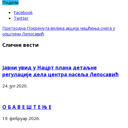
Подели
Facebook
Twitter
Претходна
Покренута велика акција чишћења снега у
општини Лепосавић
Сличне вести
Јавни увид у Нацрт плана детаљне
регулације дела центра насеља Лепосавић
24. јул 2020.
О Б А В Е Ш Т Е Њ Е
19. фебруар 2026.