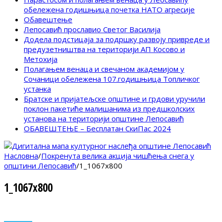
обележена годишњица почетка НАТО агресије
Обавештење
Лепосавић прославио Светог Василија
Додела подстицаја за подршку развоју привреде и
предузетништва на територији АП Косово и
Метохија
Полагањем венаца и свечаном академијом у
Сочаници обележена 107.годишњица Топличког
устанка
Братске и пријатељске општине и грдови уручили
поклон пакетиће малишанима из предшколских
установа на територији општине Лепосавић
ОБАВЕШТЕЊЕ – Бесплатан СкиПас 2024
Насловна
/
Покренута велика акција чишћења снега у
општини Лепосавић
/
1_1067x800
1_1067x800