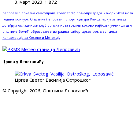
3. март 2023.
1,872
лепосавић
локална самоуправа
zoran todić
пољопривреда
избори 2019
нова
година
конкурс
Општина Лепосавић
спорт
култура
Канцеларија за младе
догађаји
омладински клуб
српска нова година
косово
најбољи ученици
дан
општине
божић
образовање
изградња
сабор
црква
рок фест
деца
Канцеларија за Косово и Метохију
Црква у Лепосавићу
Црква Светог Василија Острошког
© Copyright 2026, Општина Лепосавић