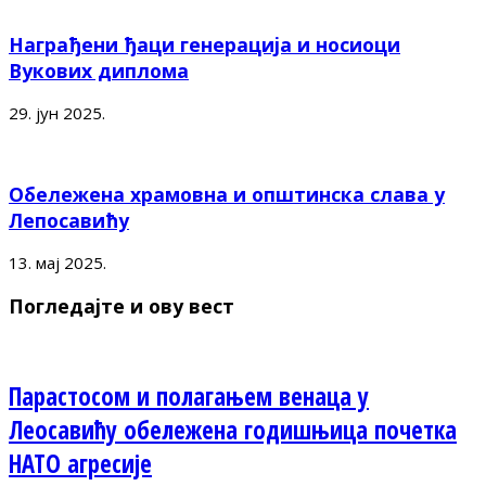
Награђени ђаци генерација и носиоци
Вукових диплома
29. јун 2025.
Обележена храмовна и општинска слава у
Лепосавићу
13. мај 2025.
Погледајте и ову вест
Парастосом и полагањем венаца у
Леосавићу обележена годишњица почетка
НАТО агресије