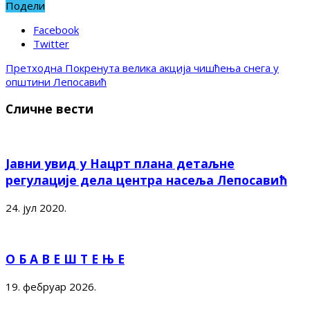
Подели
Facebook
Twitter
Претходна
Покренута велика акција чишћења снега у
општини Лепосавић
Сличне вести
Јавни увид у Нацрт плана детаљне
регулације дела центра насеља Лепосавић
24. јул 2020.
О Б А В Е Ш Т Е Њ Е
19. фебруар 2026.