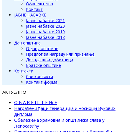
Обавештења
Контакт
ЈАВНЕ НАБАВКЕ
Јавне набавке 2021
Јавне набавке 2020
Јавне набавке 2019
Јавне набавке 2018
Дан општине
О дану општине
Предлог за награду или признање
Досадашњи добитници
Братске општине
Контакти
Сви контакти
Контакт форма
АКТУЕЛНО
О Б А В Е Ш Т Е Њ Е
Награђени ђаци генерација и носиоци Вукових
диплома
Обележена храмовна и општинска слава у
Лепосавићу
Парастосом и полагањем венаца у Леосавићу