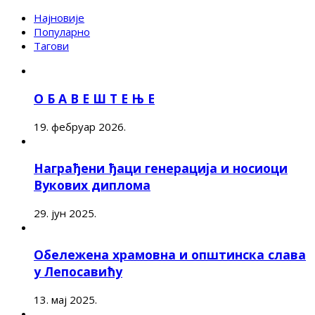
Најновије
Популарно
Тагови
О Б А В Е Ш Т Е Њ Е
19. фебруар 2026.
Награђени ђаци генерација и носиоци
Вукових диплома
29. јун 2025.
Обележена храмовна и општинска слава
у Лепосавићу
13. мај 2025.