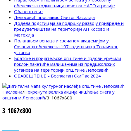
обележена годишњица почетка НАТО агресије
Обавештење
Лепосавић прославио Светог Василија
Додела подстицаја за подршку развоју привреде и
предузетништва на територији АП Косово и
Метохија
Полагањем венаца и свечаном академијом у
Сочаници обележена 107.годишњица Топличког
устанка
Братске и пријатељске општине и грдови уручили
поклон пакетиће малишанима из предшколских
установа на територији општине Лепосавић
ОБАВЕШТЕЊЕ – Бесплатан СкиПас 2024
Насловна
/
Покренута велика акција чишћења снега у
општини Лепосавић
/
3_1067x800
3_1067x800