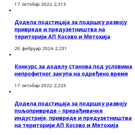
17. октобар 2022.
2,313
Додела подстицаја за подршку развоју
привреде и предузетништва на
територији АП Косово и Метохија
20. фебруар 2024.
2,231
Конкурс за доделу станова под условима
непрофитног закупа на одређено време
17. октобар 2022.
2,223
Додела подстицаја за подршку развоју
пољопривреде – прерађивачке
индустрије, привреде и предузетништва
на територији АП Косово и Метохија