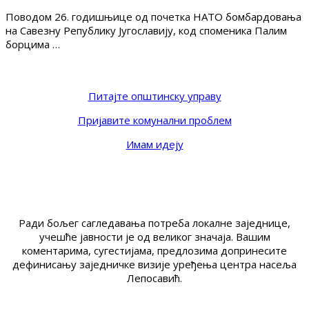
Поводом 26. годишњице од почетка НАТО бомбардовања
на Савезну Републику Југославију, код споменика Палим
борцима …
Питајте општинску управу
Пријавите комунални проблем
Имам идеју
Ради бољег сагледавања потреба локалне заједнице,
учешће јавности је од великог значаја. Вашим
коментарима, сугестијама, предлозима допринесите
дефинисању заједничке визије уређења центра насеља
Лепосавић.