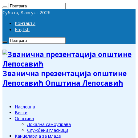
Субота, 8.август 2026
Контакти
English
Званична презентација општине
Лепосавић Општина Лепосавић
Насловна
Вести
Општина
Локална самоуправа
Службени гласници
Канцеларија за младе