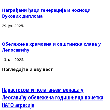
Награђени ђаци генерација и носиоци
Вукових диплома
29. јун 2025.
Обележена храмовна и општинска слава у
Лепосавићу
13. мај 2025.
Погледајте и ову вест
Парастосом и полагањем венаца у
Леосавићу обележена годишњица почетка
НАТО агресије