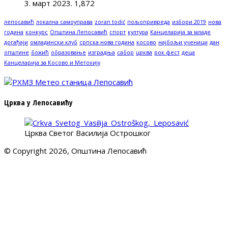
3. март 2023.
1,872
лепосавић
локална самоуправа
zoran todić
пољопривреда
избори 2019
нова
година
конкурс
Општина Лепосавић
спорт
култура
Канцеларија за младе
догађаји
омладински клуб
српска нова година
косово
најбољи ученици
дан
општине
божић
образовање
изградња
сабор
црква
рок фест
деца
Канцеларија за Косово и Метохију
Црква у Лепосавићу
Црква Светог Василија Острошког
© Copyright 2026, Општина Лепосавић