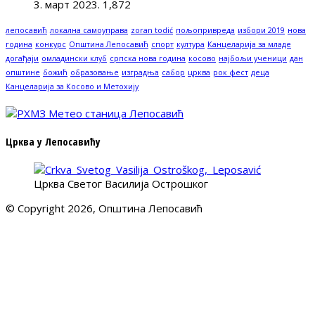
3. март 2023.
1,872
лепосавић
локална самоуправа
zoran todić
пољопривреда
избори 2019
нова
година
конкурс
Општина Лепосавић
спорт
култура
Канцеларија за младе
догађаји
омладински клуб
српска нова година
косово
најбољи ученици
дан
општине
божић
образовање
изградња
сабор
црква
рок фест
деца
Канцеларија за Косово и Метохију
Црква у Лепосавићу
Црква Светог Василија Острошког
© Copyright 2026, Општина Лепосавић