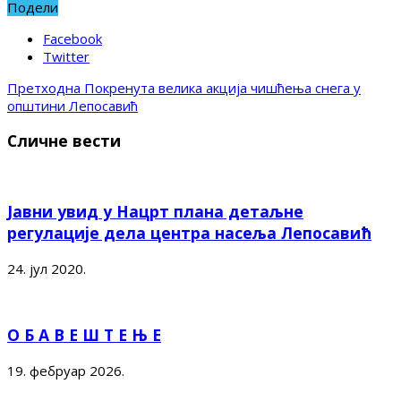
Подели
Facebook
Twitter
Претходна
Покренута велика акција чишћења снега у
општини Лепосавић
Сличне вести
Јавни увид у Нацрт плана детаљне
регулације дела центра насеља Лепосавић
24. јул 2020.
О Б А В Е Ш Т Е Њ Е
19. фебруар 2026.