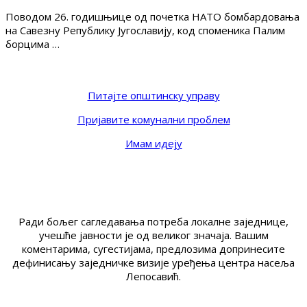
Поводом 26. годишњице од почетка НАТО бомбардовања
на Савезну Републику Југославију, код споменика Палим
борцима …
Питајте општинску управу
Пријавите комунални проблем
Имам идеју
Ради бољег сагледавања потреба локалне заједнице,
учешће јавности је од великог значаја. Вашим
коментарима, сугестијама, предлозима допринесите
дефинисању заједничке визије уређења центра насеља
Лепосавић.