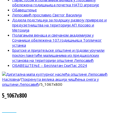
обележена годишњица почетка НАТО агресије
Обавештење
Лепосавић прославио Светог Василија
Додела подстицаја за подршку развоју привреде и
предузетништва на територији АП Косово и
Метохија
Полагањем венаца и свечаном академијом у
Сочаници обележена 107.годишњица Топличког
устанка
Братске и пријатељске општине и грдови уручили
поклон пакетиће малишанима из предшколских
установа на територији општине Лепосавић
ОБАВЕШТЕЊЕ – Бесплатан СкиПас 2024
Насловна
/
Покренута велика акција чишћења снега у
општини Лепосавић
/
5_1067x800
5_1067x800