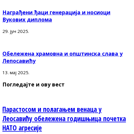
Награђени ђаци генерација и носиоци
Вукових диплома
29. јун 2025.
Обележена храмовна и општинска слава у
Лепосавићу
13. мај 2025.
Погледајте и ову вест
Парастосом и полагањем венаца у
Леосавићу обележена годишњица почетка
НАТО агресије