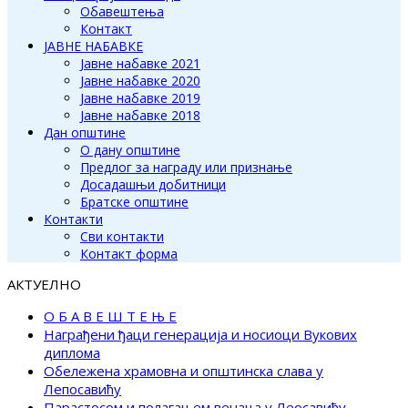
Обавештења
Контакт
ЈАВНЕ НАБАВКЕ
Јавне набавке 2021
Јавне набавке 2020
Јавне набавке 2019
Јавне набавке 2018
Дан општине
О дану општине
Предлог за награду или признање
Досадашњи добитници
Братске општине
Контакти
Сви контакти
Контакт форма
АКТУЕЛНО
О Б А В Е Ш Т Е Њ Е
Награђени ђаци генерација и носиоци Вукових
диплома
Обележена храмовна и општинска слава у
Лепосавићу
Парастосом и полагањем венаца у Леосавићу