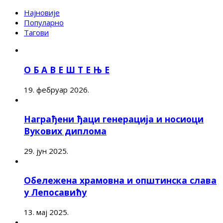
Најновије
Популарно
Тагови
О Б А В Е Ш Т Е Њ Е
19. фебруар 2026.
Награђени ђаци генерација и носиоци
Вукових диплома
29. јун 2025.
Обележена храмовна и општинска слава
у Лепосавићу
13. мај 2025.