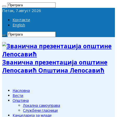
Петак, 7.август 2026
Контакти
English
Званична презентација општине
Лепосавић Општина Лепосавић
Насловна
Вести
Општина
Локална самоуправа
Службени гласници
Канцеларија за младе