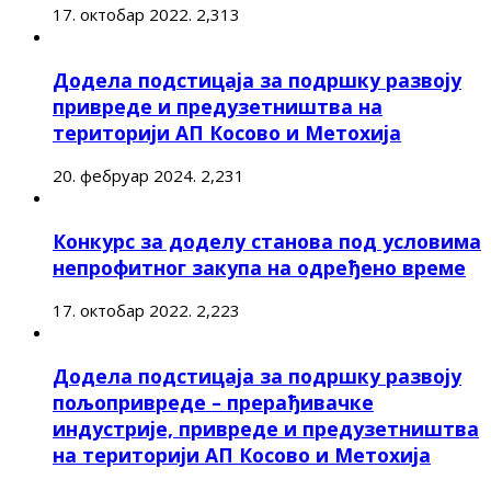
17. октобар 2022.
2,313
Додела подстицаја за подршку развоју
привреде и предузетништва на
територији АП Косово и Метохија
20. фебруар 2024.
2,231
Конкурс за доделу станова под условима
непрофитног закупа на одређено време
17. октобар 2022.
2,223
Додела подстицаја за подршку развоју
пољопривреде – прерађивачке
индустрије, привреде и предузетништва
на територији АП Косово и Метохија