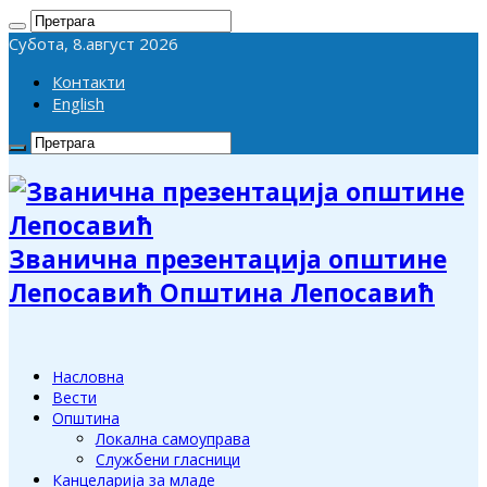
Субота, 8.август 2026
Контакти
English
Званична презентација општине
Лепосавић Општина Лепосавић
Насловна
Вести
Општина
Локална самоуправа
Службени гласници
Канцеларија за младе