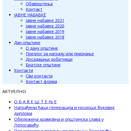
Обавештења
Контакт
ЈАВНЕ НАБАВКЕ
Јавне набавке 2021
Јавне набавке 2020
Јавне набавке 2019
Јавне набавке 2018
Дан општине
О дану општине
Предлог за награду или признање
Досадашњи добитници
Братске општине
Контакти
Сви контакти
Контакт форма
АКТУЕЛНО
О Б А В Е Ш Т Е Њ Е
Награђени ђаци генерација и носиоци Вукових
диплома
Обележена храмовна и општинска слава у
Лепосавићу
Парастосом и полагањем венаца у Леосавићу