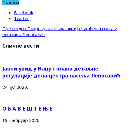
Подели
Facebook
Twitter
Претходна
Покренута велика акција чишћења снега у
општини Лепосавић
Сличне вести
Јавни увид у Нацрт плана детаљне
регулације дела центра насеља Лепосавић
24. јул 2020.
О Б А В Е Ш Т Е Њ Е
19. фебруар 2026.