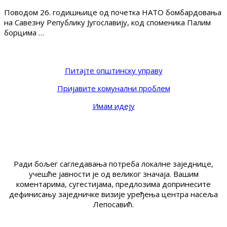
Поводом 26. годишњице од почетка НАТО бомбардовања
на Савезну Републику Југославију, код споменика Палим
борцима …
Питајте општинску управу
Пријавите комунални проблем
Имам идеју
Ради бољег сагледавања потреба локалне заједнице,
учешће јавности је од великог значаја. Вашим
коментарима, сугестијама, предлозима допринесите
дефинисању заједничке визије уређења центра насеља
Лепосавић.