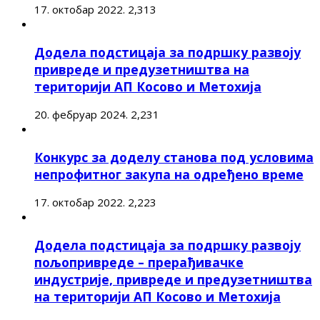
17. октобар 2022.
2,313
Додела подстицаја за подршку развоју
привреде и предузетништва на
територији АП Косово и Метохија
20. фебруар 2024.
2,231
Конкурс за доделу станова под условима
непрофитног закупа на одређено време
17. октобар 2022.
2,223
Додела подстицаја за подршку развоју
пољопривреде – прерађивачке
индустрије, привреде и предузетништва
на територији АП Косово и Метохија