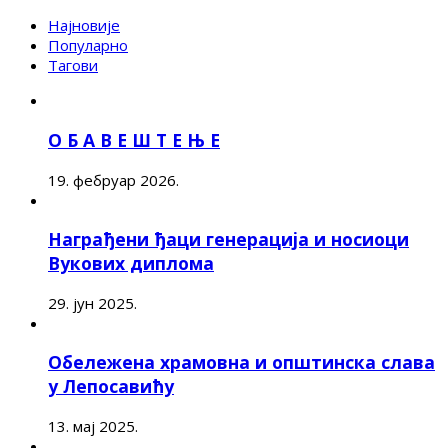
Најновије
Популарно
Тагови
О Б А В Е Ш Т Е Њ Е
19. фебруар 2026.
Награђени ђаци генерација и носиоци
Вукових диплома
29. јун 2025.
Обележена храмовна и општинска слава
у Лепосавићу
13. мај 2025.