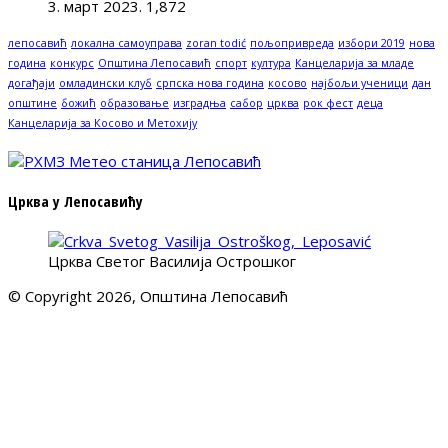
3. март 2023.
1,872
лепосавић
локална самоуправа
zoran todić
пољопривреда
избори 2019
нова
година
конкурс
Општина Лепосавић
спорт
култура
Канцеларија за младе
догађаји
омладински клуб
српска нова година
косово
најбољи ученици
дан
општине
божић
образовање
изградња
сабор
црква
рок фест
деца
Канцеларија за Косово и Метохију
Црква у Лепосавићу
Црква Светог Василија Острошког
© Copyright 2026, Општина Лепосавић