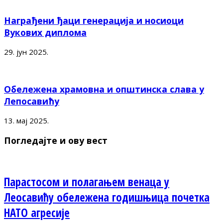
Награђени ђаци генерација и носиоци
Вукових диплома
29. јун 2025.
Обележена храмовна и општинска слава у
Лепосавићу
13. мај 2025.
Погледајте и ову вест
Парастосом и полагањем венаца у
Леосавићу обележена годишњица почетка
НАТО агресије