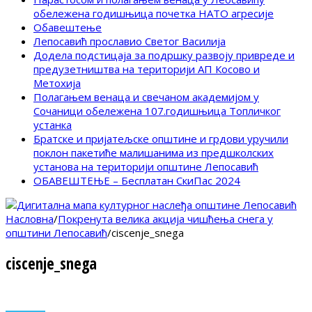
обележена годишњица почетка НАТО агресије
Обавештење
Лепосавић прославио Светог Василија
Додела подстицаја за подршку развоју привреде и
предузетништва на територији АП Косово и
Метохија
Полагањем венаца и свечаном академијом у
Сочаници обележена 107.годишњица Топличког
устанка
Братске и пријатељске општине и грдови уручили
поклон пакетиће малишанима из предшколских
установа на територији општине Лепосавић
ОБАВЕШТЕЊЕ – Бесплатан СкиПас 2024
Насловна
/
Покренута велика акција чишћења снега у
општини Лепосавић
/
ciscenje_snega
ciscenje_snega