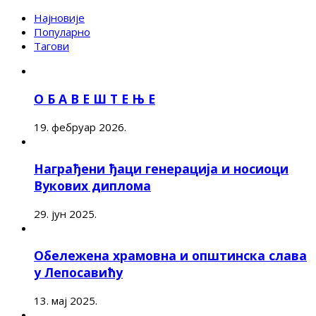
Најновије
Популарно
Тагови
О Б А В Е Ш Т Е Њ Е
19. фебруар 2026.
Награђени ђаци генерација и носиоци
Вукових диплома
29. јун 2025.
Обележена храмовна и општинска слава
у Лепосавићу
13. мај 2025.