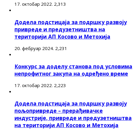
17. октобар 2022.
2,313
Додела подстицаја за подршку развоју
привреде и предузетништва на
територији АП Косово и Метохија
20. фебруар 2024.
2,231
Конкурс за доделу станова под условима
непрофитног закупа на одређено време
17. октобар 2022.
2,223
Додела подстицаја за подршку развоју
пољопривреде – прерађивачке
индустрије, привреде и предузетништва
на територији АП Косово и Метохија