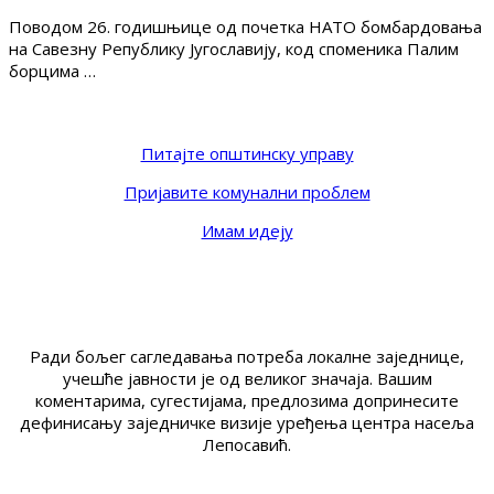
Поводом 26. годишњице од почетка НАТО бомбардовања
на Савезну Републику Југославију, код споменика Палим
борцима …
Питајте општинску управу
Пријавите комунални проблем
Имам идеју
Ради бољег сагледавања потреба локалне заједнице,
учешће јавности је од великог значаја. Вашим
коментарима, сугестијама, предлозима допринесите
дефинисању заједничке визије уређења центра насеља
Лепосавић.