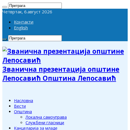
Четвртак, 6.август 2026
Контакти
English
Званична презентација општине
Лепосавић Општина Лепосавић
Насловна
Вести
Општина
Локална самоуправа
Службени гласници
Канцеларија за младе