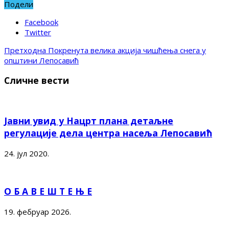
Подели
Facebook
Twitter
Претходна
Покренута велика акција чишћења снега у
општини Лепосавић
Сличне вести
Јавни увид у Нацрт плана детаљне
регулације дела центра насеља Лепосавић
24. јул 2020.
О Б А В Е Ш Т Е Њ Е
19. фебруар 2026.