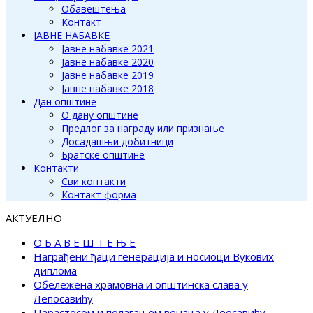
Обавештења
Контакт
ЈАВНЕ НАБАВКЕ
Јавне набавке 2021
Јавне набавке 2020
Јавне набавке 2019
Јавне набавке 2018
Дан општине
О дану општине
Предлог за награду или признање
Досадашњи добитници
Братске општине
Контакти
Сви контакти
Контакт форма
АКТУЕЛНО
О Б А В Е Ш Т Е Њ Е
Награђени ђаци генерација и носиоци Вукових
диплома
Обележена храмовна и општинска слава у
Лепосавићу
Парастосом и полагањем венаца у Леосавићу