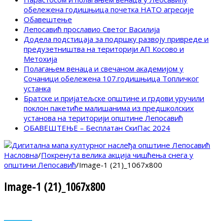
обележена годишњица почетка НАТО агресије
Обавештење
Лепосавић прославио Светог Василија
Додела подстицаја за подршку развоју привреде и
предузетништва на територији АП Косово и
Метохија
Полагањем венаца и свечаном академијом у
Сочаници обележена 107.годишњица Топличког
устанка
Братске и пријатељске општине и грдови уручили
поклон пакетиће малишанима из предшколских
установа на територији општине Лепосавић
ОБАВЕШТЕЊЕ – Бесплатан СкиПас 2024
Насловна
/
Покренута велика акција чишћења снега у
општини Лепосавић
/
Image-1 (21)_1067x800
Image-1 (21)_1067x800