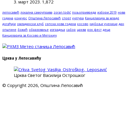
3. март 2023.
1,872
лепосавић
локална самоуправа
zoran todić
пољопривреда
избори 2019
нова
година
конкурс
Општина Лепосавић
спорт
култура
Канцеларија за младе
догађаји
омладински клуб
српска нова година
косово
најбољи ученици
дан
општине
божић
образовање
изградња
сабор
црква
рок фест
деца
Канцеларија за Косово и Метохију
Црква у Лепосавићу
Црква Светог Василија Острошког
© Copyright 2026, Општина Лепосавић