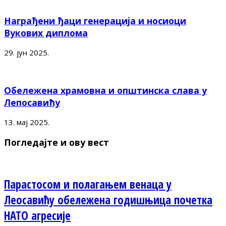
Награђени ђаци генерација и носиоци
Вукових диплома
29. јун 2025.
Обележена храмовна и општинска слава у
Лепосавићу
13. мај 2025.
Погледајте и ову вест
Парастосом и полагањем венаца у
Леосавићу обележена годишњица почетка
НАТО агресије