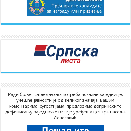
Ради бољег сагледавања потреба локалне заједнице,
учешће јавности је од великог значаја. Вашим
коментарима, сугестијама, предлозима допринесите
дефинисању заједничке визије уређења центра насеља
Лепосавић.