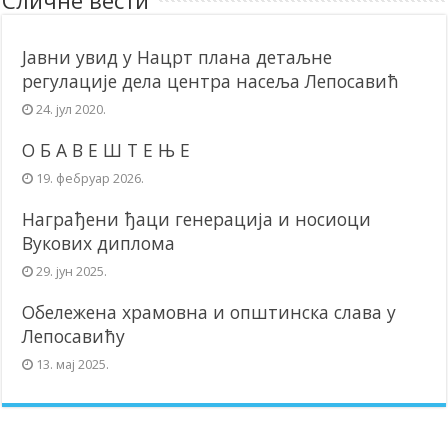
Сличне вести
Јавни увид у Нацрт плана детаљне
регулације дела центра насеља Лепосавић
24. јул 2020.
О Б А В Е Ш Т Е Њ Е
19. фебруар 2026.
Награђени ђаци генерација и носиоци
Вукових диплома
29. јун 2025.
Обележена храмовна и општинска слава у
Лепосавићу
13. мај 2025.