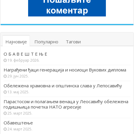
Најновије
Популарно
Тагови
О Б А В Е Ш Т Е Њ Е
19. фебруар 2026.
Награђени ђаци генерација и носиоци Вукових диплома
29. јун 2025.
Обележена храмовна и општинска слава у Лепосавићу
13. мај 2025.
Парастосом и полагањем венаца у Леосавићу обележена
годишњица почетка НАТО агресије
25. март 2025.
Обавештење
24. март 2025.