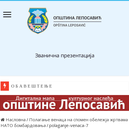
О Б А В Е Ш Т Е Њ Е
Насловна
/
Полагање венаца на спомен обележја жртвама
НАТО бомбардовања
/
polaganje-venaca-7