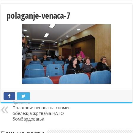
polaganje-venaca-7
Претходна
Полагање венаца на спомен
обележја жртвама НАТО
бомбардовања