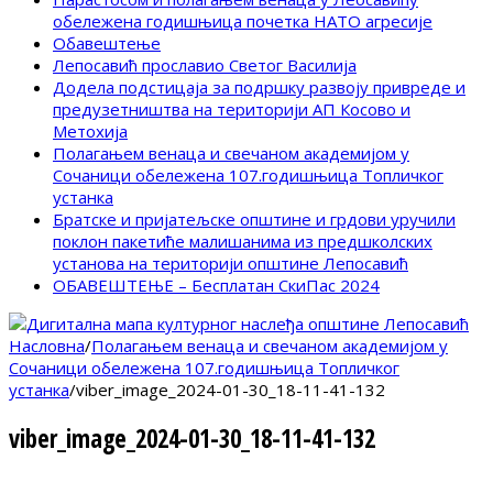
обележена годишњица почетка НАТО агресије
Обавештење
Лепосавић прославио Светог Василија
Додела подстицаја за подршку развоју привреде и
предузетништва на територији АП Косово и
Метохија
Полагањем венаца и свечаном академијом у
Сочаници обележена 107.годишњица Топличког
устанка
Братске и пријатељске општине и грдови уручили
поклон пакетиће малишанима из предшколских
установа на територији општине Лепосавић
ОБАВЕШТЕЊЕ – Бесплатан СкиПас 2024
Насловна
/
Полагањем венаца и свечаном академијом у
Сочаници обележена 107.годишњица Топличког
устанка
/
viber_image_2024-01-30_18-11-41-132
viber_image_2024-01-30_18-11-41-132