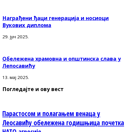
Награђени ђаци генерација и носиоци
Вукових диплома
29. јун 2025.
Обележена храмовна и општинска слава у
Лепосавићу
13. мај 2025.
Погледајте и ову вест
Парастосом и полагањем венаца у
Леосавићу обележена годишњица почетка
НАТО агресије