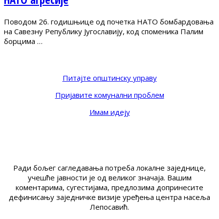
Поводом 26. годишњице од почетка НАТО бомбардовања
на Савезну Републику Југославију, код споменика Палим
борцима …
Питајте општинску управу
Пријавите комунални проблем
Имам идеју
Ради бољег сагледавања потреба локалне заједнице,
учешће јавности је од великог значаја. Вашим
коментарима, сугестијама, предлозима допринесите
дефинисању заједничке визије уређења центра насеља
Лепосавић.