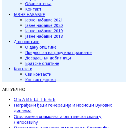
Обавештења
Контакт
ЈАВНЕ НАБАВКЕ
Јавне набавке 2021
Јавне набавке 2020
Јавне набавке 2019
Јавне набавке 2018
Дан општине
О дану општине
Предлог за награду или признање
Досадашњи добитници
Братске општине
Контакти
Сви контакти
Контакт форма
АКТУЕЛНО
О Б А В Е Ш Т Е Њ Е
Награђени ђаци генерација и носиоци Вукових
диплома
Обележена храмовна и општинска слава у
Лепосавићу
Парастосом и полагањем венаца у Леосавићу