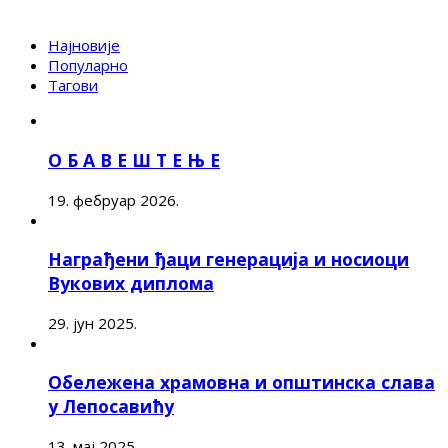
Најновије
Популарно
Тагови
О Б А В Е Ш Т Е Њ Е
19. фебруар 2026.
Награђени ђаци генерација и носиоци
Вукових диплома
29. јун 2025.
Обележена храмовна и општинска слава
у Лепосавићу
13. мај 2025.