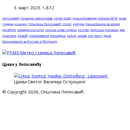
3. март 2023.
1,872
лепосавић
локална самоуправа
zoran todić
пољопривреда
избори 2019
нова
година
конкурс
Општина Лепосавић
спорт
култура
Канцеларија за младе
догађаји
омладински клуб
српска нова година
косово
најбољи ученици
дан
општине
божић
образовање
изградња
сабор
црква
рок фест
деца
Канцеларија за Косово и Метохију
Црква у Лепосавићу
Црква Светог Василија Острошког
© Copyright 2026, Општина Лепосавић