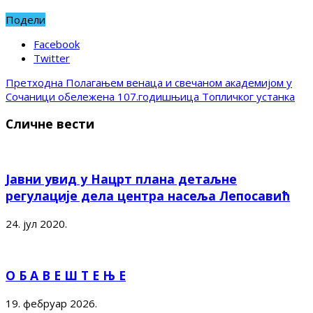
Подели
Facebook
Twitter
Претходна
Полагањем венаца и свечаном академијом у
Сочаници обележена 107.годишњица Топличког устанка
Сличне вести
Јавни увид у Нацрт плана детаљне
регулације дела центра насеља Лепосавић
24. јул 2020.
О Б А В Е Ш Т Е Њ Е
19. фебруар 2026.