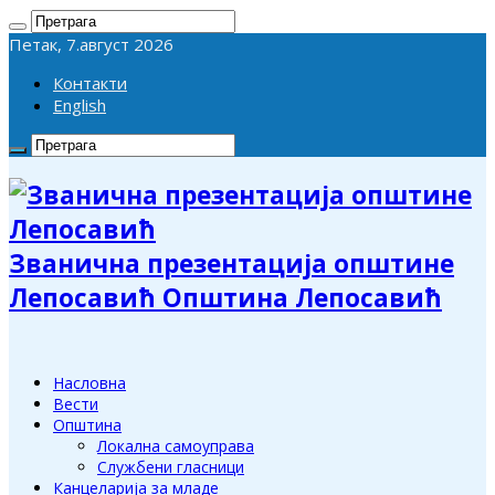
Петак, 7.август 2026
Контакти
English
Званична презентација општине
Лепосавић Општина Лепосавић
Насловна
Вести
Општина
Локална самоуправа
Службени гласници
Канцеларија за младе