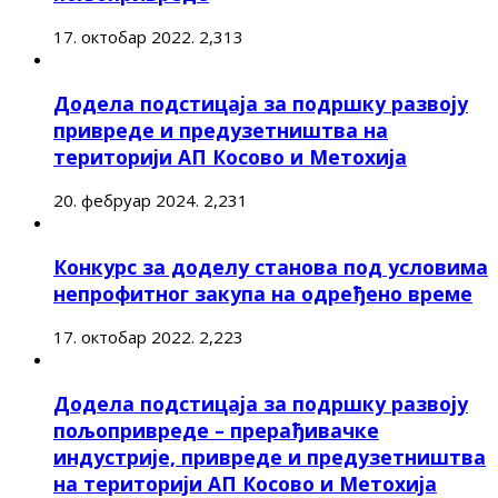
17. октобар 2022.
2,313
Додела подстицаја за подршку развоју
привреде и предузетништва на
територији АП Косово и Метохија
20. фебруар 2024.
2,231
Конкурс за доделу станова под условима
непрофитног закупа на одређено време
17. октобар 2022.
2,223
Додела подстицаја за подршку развоју
пољопривреде – прерађивачке
индустрије, привреде и предузетништва
на територији АП Косово и Метохија