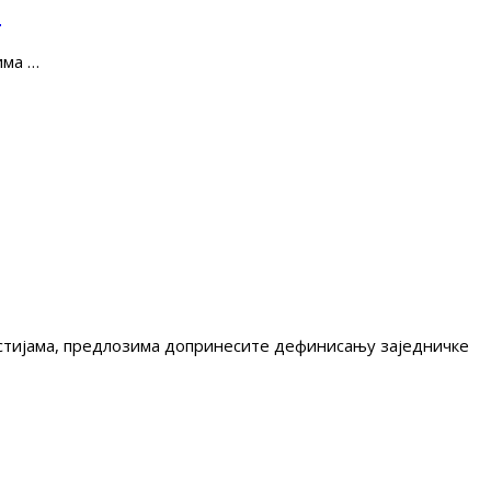
е
има …
гестијама, предлозима допринесите дефинисању заједничке