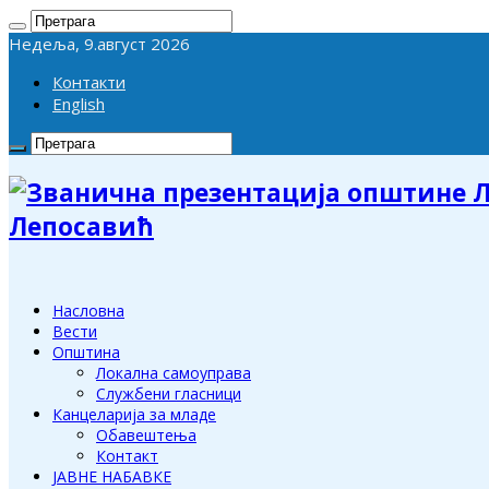
Недеља, 9.август 2026
Контакти
English
Лепосавић
Насловна
Вести
Општина
Локална самоуправа
Службени гласници
Канцеларија за младе
Обавештења
Контакт
ЈАВНЕ НАБАВКЕ