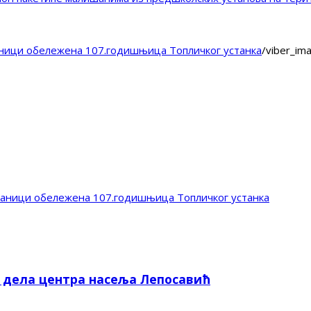
аници обележена 107.годишњица Топличког устанка
/
viber_im
чаници обележена 107.годишњица Топличког устанка
е дела центра насеља Лепосавић