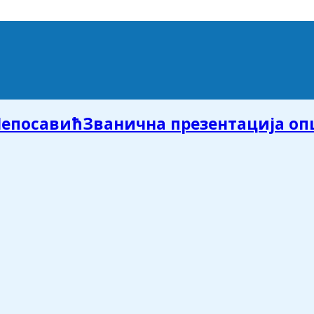
Званична презентација о