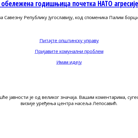
 обележена годишњица почетка НАТО агресиј
Савезну Републику Југославију, код споменика Палим борц
Питајте општинску управу
Пријавите комунални проблем
Имам идеју
ће јавности је од великог значаја. Вашим коментарима, су
визије уређења центра насеља Лепосавић.