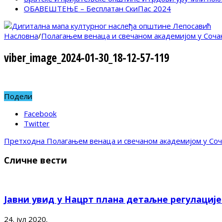
ОБАВЕШТЕЊЕ – Бесплатан СкиПас 2024
Насловна
/
Полагањем венаца и свечаном академијом у Соч
viber_image_2024-01-30_18-12-57-119
Подели
Facebook
Twitter
Претходна
Полагањем венаца и свечаном академијом у Со
Сличне вести
Јавни увид у Нацрт плана детаљне регулациј
24. јул 2020.