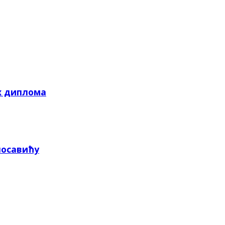
х диплома
посавићу