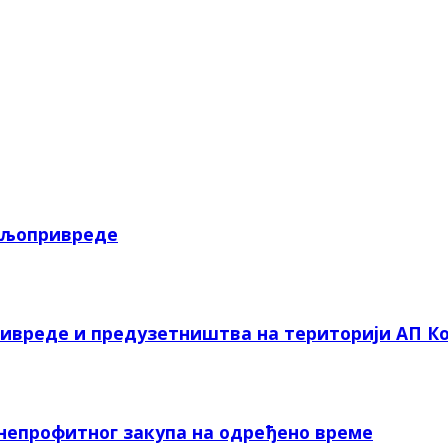
пољопривреде
ривреде и предузетништва на територији АП Ко
 непрофитног закупа на одређено време