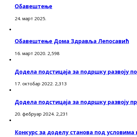
Обавештење
24. март 2025.
Обавештење Дома Здравља Лепосавић
16. март 2020.
2,598
Додела подстицаја за подршку развоју 
17. октобар 2022.
2,313
Додела подстицаја за подршку развоју п
20. фебруар 2024.
2,231
Конкурс за доделу станова под условима