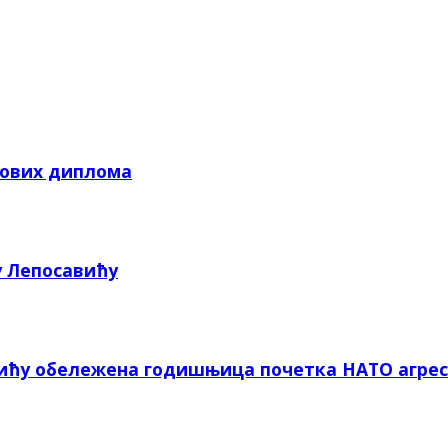
кових диплома
у Лепосавићу
вићу обележена годишњица почетка НАТО агрес