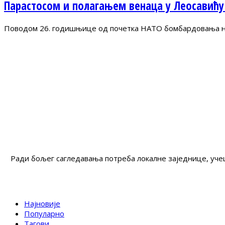
Парастосом и полагањем венаца у Леосавићу
Поводом 26. годишњице од почетка НАТО бомбардовања на 
Ради бољег сагледавања потреба локалне заједнице, учеш
Најновије
Популарно
Тагови