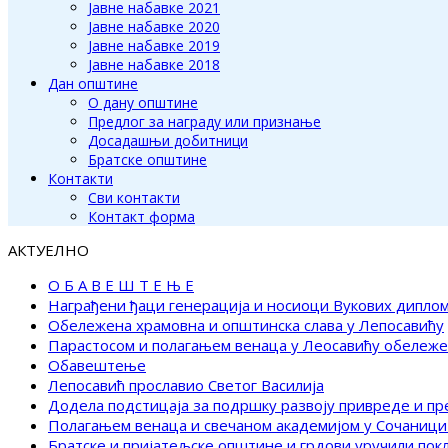
Јавне набавке 2021
Јавне набавке 2020
Јавне набавке 2019
Јавне набавке 2018
Дан општине
О дану општине
Предлог за награду или признање
Досадашњи добитници
Братске општине
Контакти
Сви контакти
Контакт форма
АКТУЕЛНО
О Б А В Е Ш Т Е Њ Е
Награђени ђаци генерација и носиоци Вукових дипло
Обележена храмовна и општинска слава у Лепосавићу
Парастосом и полагањем венаца у Леосавићу обележ
Обавештење
Лепосавић прославио Светог Василија
Додела подстицаја за подршку развоју привреде и п
Полагањем венаца и свечаном академијом у Сочаници
Братске и пријатељске општине и грдови уручили по