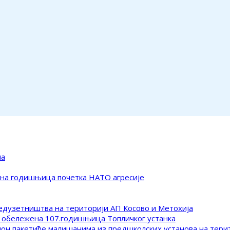
ма
ена годишњица почетка НАТО агресије
редузетништва на територији АП Косово и Метохија
 обележена 107.годишњица Топличког устанка
клон пакетиће малишанима из предшколских установа на тер