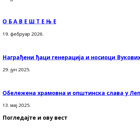
О Б А В Е Ш Т Е Њ Е
19. фебруар 2026.
Награђени ђаци генерација и носиоци Вукови
29. јун 2025.
Обележена храмовна и општинска слава у Ле
13. мај 2025.
Погледајте и ову вест