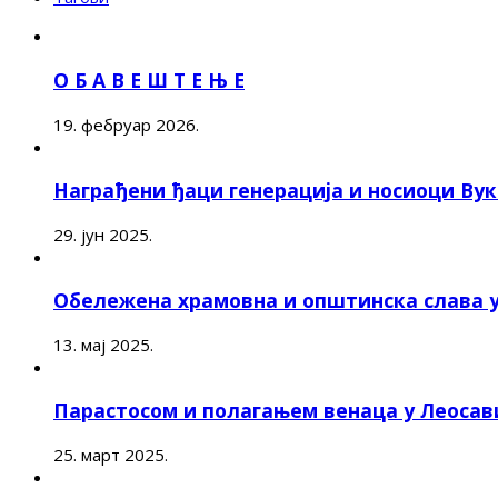
О Б А В Е Ш Т Е Њ Е
19. фебруар 2026.
Награђени ђаци генерација и носиоци Ву
29. јун 2025.
Обележена храмовна и општинска слава 
13. мај 2025.
Парастосом и полагањем венаца у Леоса
25. март 2025.