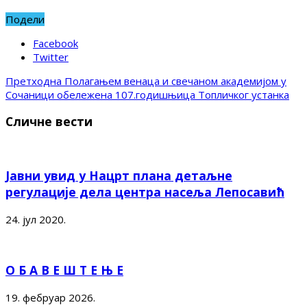
Подели
Facebook
Twitter
Претходна
Полагањем венаца и свечаном академијом у
Сочаници обележена 107.годишњица Топличког устанка
Сличне вести
Јавни увид у Нацрт плана детаљне
регулације дела центра насеља Лепосавић
24. јул 2020.
О Б А В Е Ш Т Е Њ Е
19. фебруар 2026.