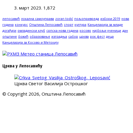
3. март 2023.
1,872
лепосавић
локална самоуправа
zoran todić
пољопривреда
избори 2019
нова
година
конкурс
Општина Лепосавић
спорт
култура
Канцеларија за младе
догађаји
омладински клуб
српска нова година
косово
најбољи ученици
дан
општине
божић
образовање
изградња
сабор
црква
рок фест
деца
Канцеларија за Косово и Метохију
Црква у Лепосавићу
Црква Светог Василија Острошког
© Copyright 2026, Општина Лепосавић