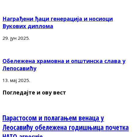
Награђени ђаци генерација и носиоци
Вукових диплома
29. јун 2025.
Обележена храмовна и општинска слава у
Лепосавићу
13. мај 2025.
Погледајте и ову вест
Парастосом и полагањем венаца у
Леосавићу обележена годишњица почетка
НАТО агресије