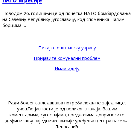
Поводом 26. годишњице од почетка НАТО бомбардовања
на Савезну Републику Југославију, код споменика Палим
борцима …
Питајте општинску управу
Пријавите комунални проблем
Имам идеју
Ради бољег сагледавања потреба локалне заједнице,
учешће јавности је од великог значаја. Вашим
коментарима, сугестијама, предлозима допринесите
дефинисању заједничке визије уређења центра насеља
Лепосавић.