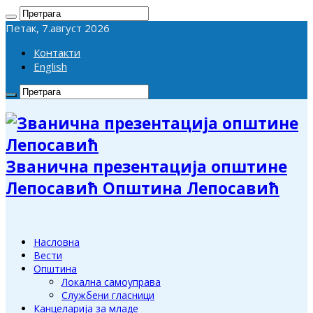
Петак, 7.август 2026
Контакти
English
Званична презентација општине
Лепосавић Општина Лепосавић
Насловна
Вести
Општина
Локална самоуправа
Службени гласници
Канцеларија за младе