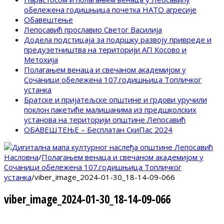
обележена годишњица почетка НАТО агресије
Обавештење
Лепосавић прославио Светог Василија
Додела подстицаја за подршку развоју привреде и
предузетништва на територији АП Косово и
Метохија
Полагањем венаца и свечаном академијом у
Сочаници обележена 107.годишњица Топличког
устанка
Братске и пријатељске општине и грдови уручили
поклон пакетиће малишанима из предшколских
установа на територији општине Лепосавић
ОБАВЕШТЕЊЕ – Бесплатан СкиПас 2024
Насловна
/
Полагањем венаца и свечаном академијом у
Сочаници обележена 107.годишњица Топличког
устанка
/
viber_image_2024-01-30_18-14-09-066
viber_image_2024-01-30_18-14-09-066