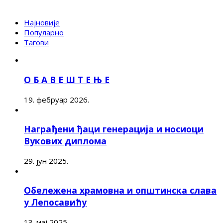
Најновије
Популарно
Тагови
О Б А В Е Ш Т Е Њ Е
19. фебруар 2026.
Награђени ђаци генерација и носиоци
Вукових диплома
29. јун 2025.
Обележена храмовна и општинска слава
у Лепосавићу
13. мај 2025.