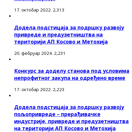
17. октобар 2022.
2,313
Додела подстицаја за подршку развоју
привреде и предузетништва на
територији АП Косово и Метохија
20. фебруар 2024.
2,231
Конкурс за доделу станова под условима
непрофитног закупа на одређено време
17. октобар 2022.
2,223
Додела подстицаја за подршку развоју
пољопривреде – прерађивачке
индустрије, привреде и предузетништва
на територији АП Косово и Метохија