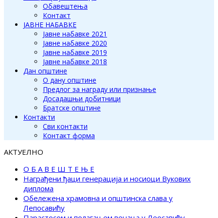
Обавештења
Контакт
ЈАВНЕ НАБАВКЕ
Јавне набавке 2021
Јавне набавке 2020
Јавне набавке 2019
Јавне набавке 2018
Дан општине
О дану општине
Предлог за награду или признање
Досадашњи добитници
Братске општине
Контакти
Сви контакти
Контакт форма
АКТУЕЛНО
О Б А В Е Ш Т Е Њ Е
Награђени ђаци генерација и носиоци Вукових
диплома
Обележена храмовна и општинска слава у
Лепосавићу
Парастосом и полагањем венаца у Леосавићу