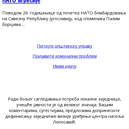
Поводом 26. годишњице од почетка НАТО бомбардовања
на Савезну Републику Југославију, код споменика Палим
борцима …
Питајте општинску управу
Пријавите комунални проблем
Имам идеју
Ради бољег сагледавања потреба локалне заједнице,
учешће јавности је од великог значаја. Вашим
коментарима, сугестијама, предлозима допринесите
дефинисању заједничке визије уређења центра насеља
Лепосавић.