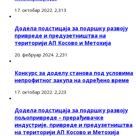
17. октобар 2022.
2,313
Додела подстицаја за подршку развоју
привреде и предузетништва на
територији АП Косово и Метохија
20. фебруар 2024.
2,231
Конкурс за доделу станова под условима
непрофитног закупа на одређено време
17. октобар 2022.
2,223
Додела подстицаја за подршку развоју
пољопривреде – прерађивачке
индустрије, привреде и предузетништва
на територији АП Косово и Метохија