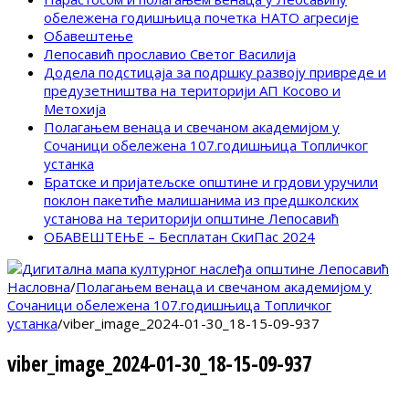
обележена годишњица почетка НАТО агресије
Обавештење
Лепосавић прославио Светог Василија
Додела подстицаја за подршку развоју привреде и
предузетништва на територији АП Косово и
Метохија
Полагањем венаца и свечаном академијом у
Сочаници обележена 107.годишњица Топличког
устанка
Братске и пријатељске општине и грдови уручили
поклон пакетиће малишанима из предшколских
установа на територији општине Лепосавић
ОБАВЕШТЕЊЕ – Бесплатан СкиПас 2024
Насловна
/
Полагањем венаца и свечаном академијом у
Сочаници обележена 107.годишњица Топличког
устанка
/
viber_image_2024-01-30_18-15-09-937
viber_image_2024-01-30_18-15-09-937