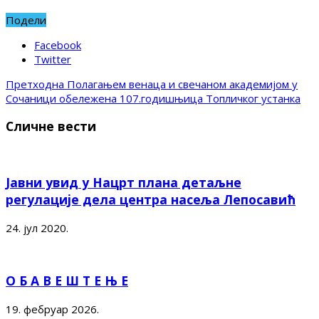
Подели
Facebook
Twitter
Претходна
Полагањем венаца и свечаном академијом у
Сочаници обележена 107.годишњица Топличког устанка
Сличне вести
Јавни увид у Нацрт плана детаљне
регулације дела центра насеља Лепосавић
24. јул 2020.
О Б А В Е Ш Т Е Њ Е
19. фебруар 2026.