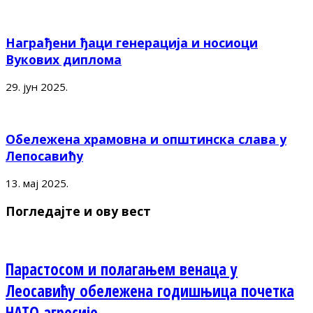
Награђени ђаци генерација и носиоци
Вукових диплома
29. јун 2025.
Обележена храмовна и општинска слава у
Лепосавићу
13. мај 2025.
Погледајте и ову вест
Парастосом и полагањем венаца у
Леосавићу обележена годишњица почетка
НАТО агресије