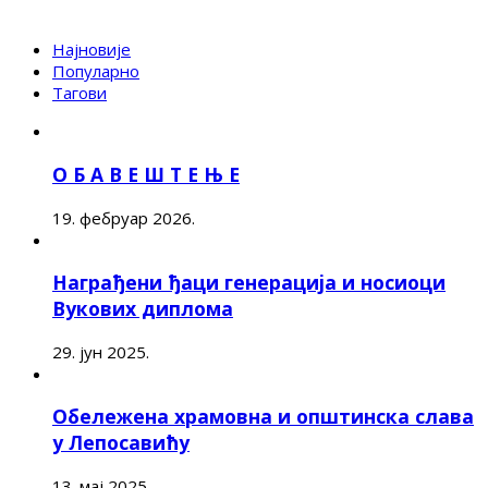
Најновије
Популарно
Тагови
О Б А В Е Ш Т Е Њ Е
19. фебруар 2026.
Награђени ђаци генерација и носиоци
Вукових диплома
29. јун 2025.
Обележена храмовна и општинска слава
у Лепосавићу
13. мај 2025.