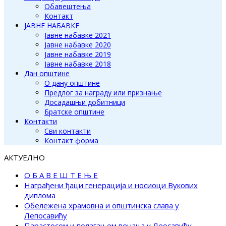
Обавештења
Контакт
ЈАВНЕ НАБАВКЕ
Јавне набавке 2021
Јавне набавке 2020
Јавне набавке 2019
Јавне набавке 2018
Дан општине
О дану општине
Предлог за награду или признање
Досадашњи добитници
Братске општине
Контакти
Сви контакти
Контакт форма
АКТУЕЛНО
О Б А В Е Ш Т Е Њ Е
Награђени ђаци генерација и носиоци Вукових
диплома
Обележена храмовна и општинска слава у
Лепосавићу
Парастосом и полагањем венаца у Леосавићу