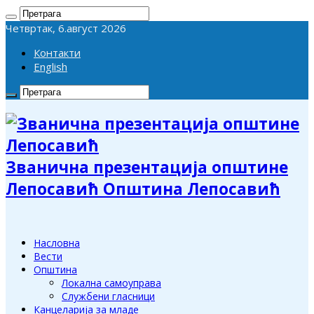
Четвртак, 6.август 2026
Контакти
English
Званична презентација општине
Лепосавић Општина Лепосавић
Насловна
Вести
Општина
Локална самоуправа
Службени гласници
Канцеларија за младе