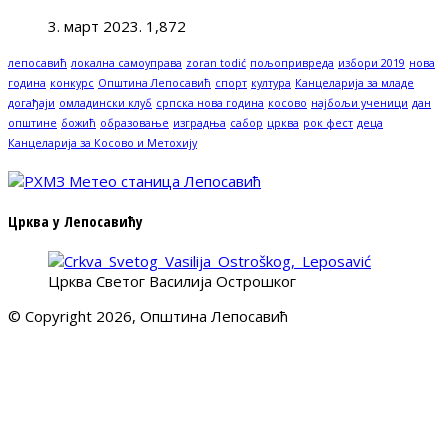
3. март 2023.
1,872
лепосавић
локална самоуправа
zoran todić
пољопривреда
избори 2019
нова
година
конкурс
Општина Лепосавић
спорт
култура
Канцеларија за младе
догађаји
омладински клуб
српска нова година
косово
најбољи ученици
дан
општине
божић
образовање
изградња
сабор
црква
рок фест
деца
Канцеларија за Косово и Метохију
Црква у Лепосавићу
Црква Светог Василија Острошког
© Copyright 2026, Општина Лепосавић