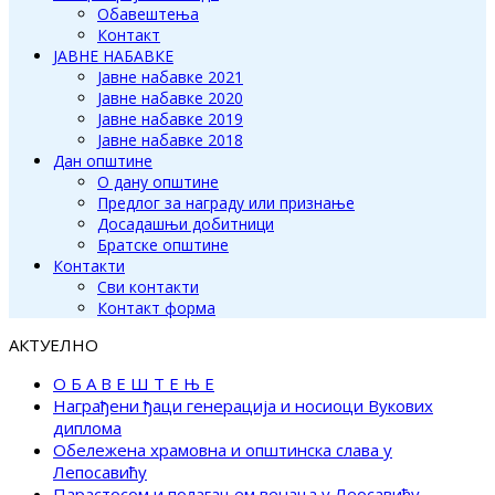
Обавештења
Контакт
ЈАВНЕ НАБАВКЕ
Јавне набавке 2021
Јавне набавке 2020
Јавне набавке 2019
Јавне набавке 2018
Дан општине
О дану општине
Предлог за награду или признање
Досадашњи добитници
Братске општине
Контакти
Сви контакти
Контакт форма
АКТУЕЛНО
О Б А В Е Ш Т Е Њ Е
Награђени ђаци генерација и носиоци Вукових
диплома
Обележена храмовна и општинска слава у
Лепосавићу
Парастосом и полагањем венаца у Леосавићу