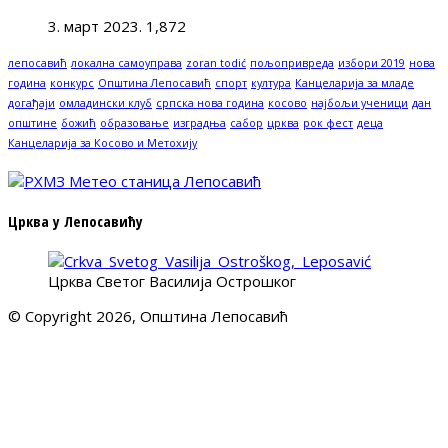
3. март 2023.
1,872
лепосавић
локална самоуправа
zoran todić
пољопривреда
избори 2019
нова
година
конкурс
Општина Лепосавић
спорт
култура
Канцеларија за младе
догађаји
омладински клуб
српска нова година
косово
најбољи ученици
дан
општине
божић
образовање
изградња
сабор
црква
рок фест
деца
Канцеларија за Косово и Метохију
Црква у Лепосавићу
Црква Светог Василија Острошког
© Copyright 2026, Општина Лепосавић