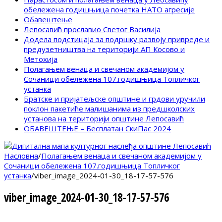
обележена годишњица почетка НАТО агресије
Обавештење
Лепосавић прославио Светог Василија
Додела подстицаја за подршку развоју привреде и
предузетништва на територији АП Косово и
Метохија
Полагањем венаца и свечаном академијом у
Сочаници обележена 107.годишњица Топличког
устанка
Братске и пријатељске општине и грдови уручили
поклон пакетиће малишанима из предшколских
установа на територији општине Лепосавић
ОБАВЕШТЕЊЕ – Бесплатан СкиПас 2024
Насловна
/
Полагањем венаца и свечаном академијом у
Сочаници обележена 107.годишњица Топличког
устанка
/
viber_image_2024-01-30_18-17-57-576
viber_image_2024-01-30_18-17-57-576