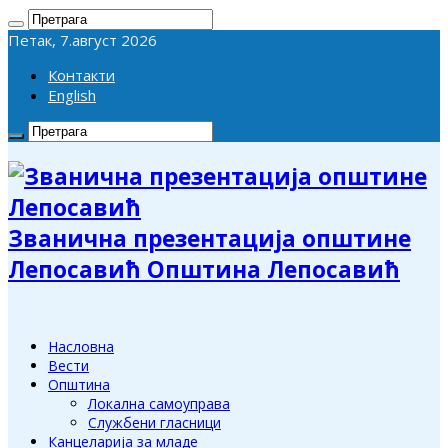
Петак, 7.август 2026
Контакти
English
Званична презентација општине
Лепосавић Општина Лепосавић
Насловна
Вести
Општина
Локална самоуправа
Службени гласници
Канцеларија за младе