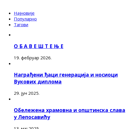
Најновије
Популарно
Тагови
О Б А В Е Ш Т Е Њ Е
19. фебруар 2026.
Награђени ђаци генерација и носиоци
Вукових диплома
29. јун 2025.
Обележена храмовна и општинска слава
у Лепосавићу
13. мај 2025.