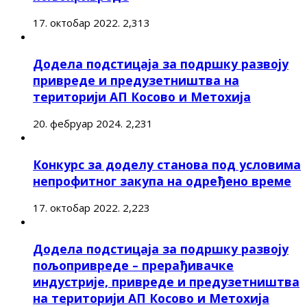
17. октобар 2022.
2,313
Додела подстицаја за подршку развоју
привреде и предузетништва на
територији АП Косово и Метохија
20. фебруар 2024.
2,231
Конкурс за доделу станова под условима
непрофитног закупа на одређено време
17. октобар 2022.
2,223
Додела подстицаја за подршку развоју
пољопривреде – прерађивачке
индустрије, привреде и предузетништва
на територији АП Косово и Метохија