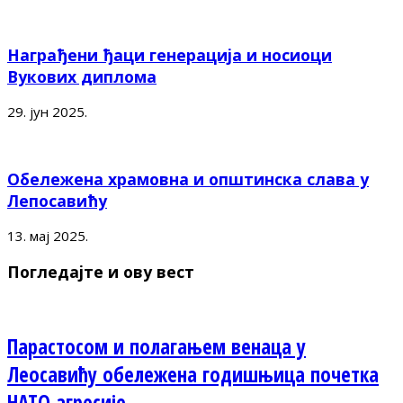
Награђени ђаци генерација и носиоци
Вукових диплома
29. јун 2025.
Обележена храмовна и општинска слава у
Лепосавићу
13. мај 2025.
Погледајте и ову вест
Парастосом и полагањем венаца у
Леосавићу обележена годишњица почетка
НАТО агресије