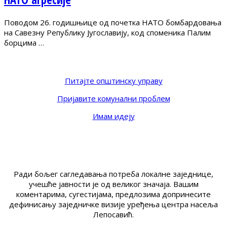
Поводом 26. годишњице од почетка НАТО бомбардовања
на Савезну Републику Југославију, код споменика Палим
борцима …
Питајте општинску управу
Пријавите комунални проблем
Имам идеју
Ради бољег сагледавања потреба локалне заједнице,
учешће јавности је од великог значаја. Вашим
коментарима, сугестијама, предлозима допринесите
дефинисању заједничке визије уређења центра насеља
Лепосавић.