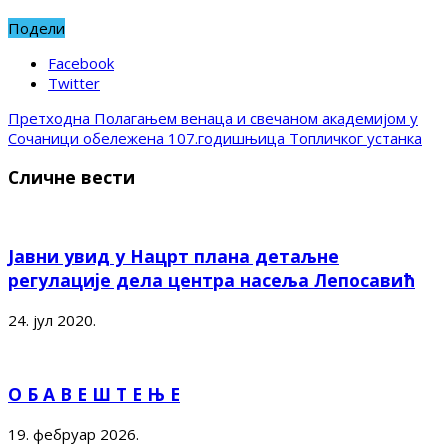
Подели
Facebook
Twitter
Претходна
Полагањем венаца и свечаном академијом у
Сочаници обележена 107.годишњица Топличког устанка
Сличне вести
Јавни увид у Нацрт плана детаљне
регулације дела центра насеља Лепосавић
24. јул 2020.
О Б А В Е Ш Т Е Њ Е
19. фебруар 2026.