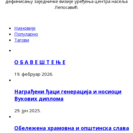
дефинисању заједничке визије уређења центра насеља
Лепосавић.
Најновије
Популарно
Тагови
О Б А В Е Ш Т Е Њ Е
19. фебруар 2026.
Награђени ђаци генерација и носиоци
Вукових диплома
29. јун 2025.
Обележена храмовна и општинска слава