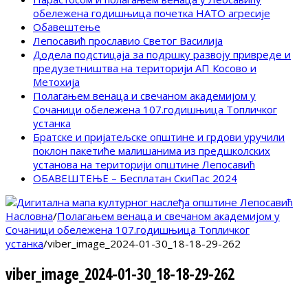
обележена годишњица почетка НАТО агресије
Обавештење
Лепосавић прославио Светог Василија
Додела подстицаја за подршку развоју привреде и
предузетништва на територији АП Косово и
Метохија
Полагањем венаца и свечаном академијом у
Сочаници обележена 107.годишњица Топличког
устанка
Братске и пријатељске општине и грдови уручили
поклон пакетиће малишанима из предшколских
установа на територији општине Лепосавић
ОБАВЕШТЕЊЕ – Бесплатан СкиПас 2024
Насловна
/
Полагањем венаца и свечаном академијом у
Сочаници обележена 107.годишњица Топличког
устанка
/
viber_image_2024-01-30_18-18-29-262
viber_image_2024-01-30_18-18-29-262