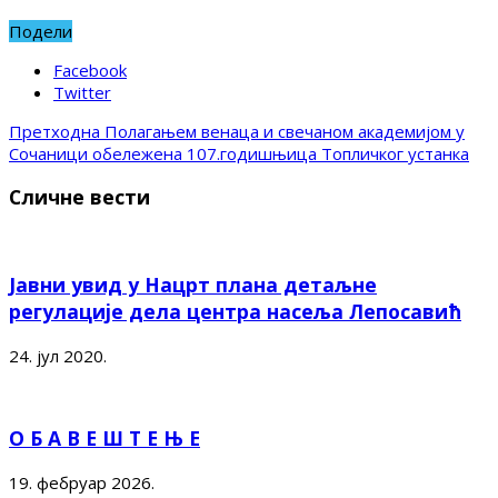
Подели
Facebook
Twitter
Претходна
Полагањем венаца и свечаном академијом у
Сочаници обележена 107.годишњица Топличког устанка
Сличне вести
Јавни увид у Нацрт плана детаљне
регулације дела центра насеља Лепосавић
24. јул 2020.
О Б А В Е Ш Т Е Њ Е
19. фебруар 2026.