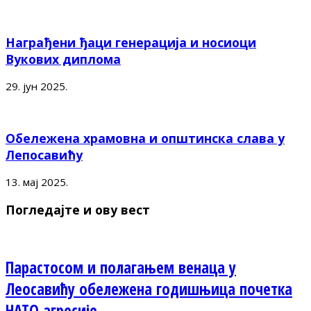
Награђени ђаци генерација и носиоци
Вукових диплома
29. јун 2025.
Обележена храмовна и општинска слава у
Лепосавићу
13. мај 2025.
Погледајте и ову вест
Парастосом и полагањем венаца у
Леосавићу обележена годишњица почетка
НАТО агресије