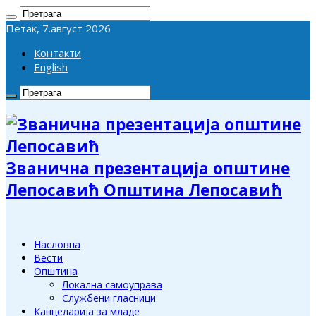
Петак, 7.август 2026
Контакти
English
Званична презентација општине
Лепосавић Општина Лепосавић
Насловна
Вести
Општина
Локална самоуправа
Службени гласници
Канцеларија за младе