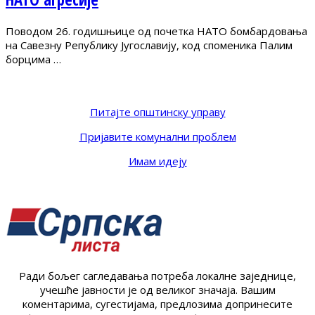
Поводом 26. годишњице од почетка НАТО бомбардовања
на Савезну Републику Југославију, код споменика Палим
борцима …
Питајте општинску управу
Пријавите комунални проблем
Имам идеју
Ради бољег сагледавања потреба локалне заједнице,
учешће јавности је од великог значаја. Вашим
коментарима, сугестијама, предлозима допринесите