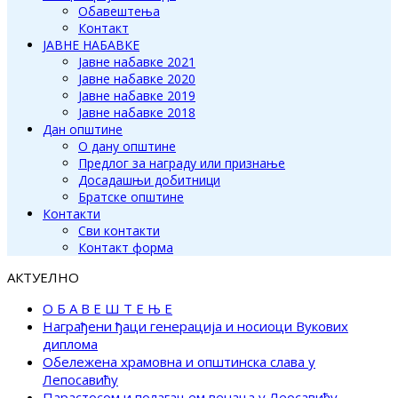
Обавештења
Контакт
ЈАВНЕ НАБАВКЕ
Јавне набавке 2021
Јавне набавке 2020
Јавне набавке 2019
Јавне набавке 2018
Дан општине
О дану општине
Предлог за награду или признање
Досадашњи добитници
Братске општине
Контакти
Сви контакти
Контакт форма
АКТУЕЛНО
О Б А В Е Ш Т Е Њ Е
Награђени ђаци генерација и носиоци Вукових
диплома
Обележена храмовна и општинска слава у
Лепосавићу
Парастосом и полагањем венаца у Леосавићу