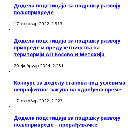
Додела подстицаја за подршку развоју
пољопривреде
17. октобар 2022.
2,313
Додела подстицаја за подршку развоју
привреде и предузетништва на
територији АП Косово и Метохија
20. фебруар 2024.
2,231
Конкурс за доделу станова под условима
непрофитног закупа на одређено време
17. октобар 2022.
2,223
Додела подстицаја за подршку развоју
пољопривреде – прерађивачке