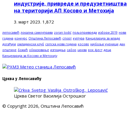
индустрије, привреде и предузетништва
на територији АП Косово и Метохија
3. март 2023.
1,872
лепосавић
локална самоуправа
zoran todić
пољопривреда
избори 2019
нова
година
конкурс
Општина Лепосавић
спорт
култура
Канцеларија за младе
догађаји
омладински клуб
српска нова година
косово
најбољи ученици
дан
општине
божић
образовање
изградња
сабор
црква
рок фест
деца
Канцеларија за Косово и Метохију
Црква у Лепосавићу
Црква Светог Василија Острошког
© Copyright 2026, Општина Лепосавић