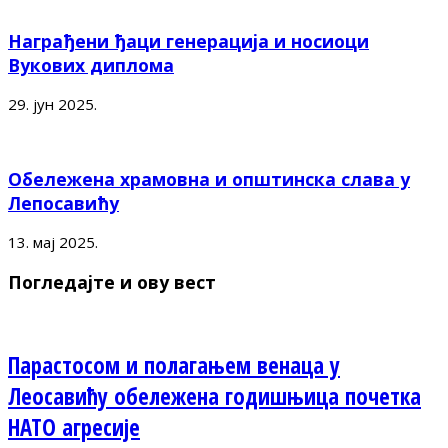
Награђени ђаци генерација и носиоци
Вукових диплома
29. јун 2025.
Обележена храмовна и општинска слава у
Лепосавићу
13. мај 2025.
Погледајте и ову вест
Парастосом и полагањем венаца у
Леосавићу обележена годишњица почетка
НАТО агресије