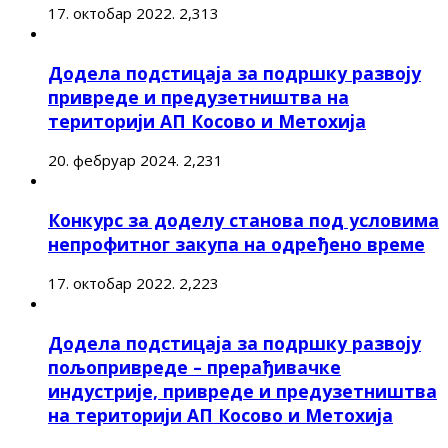
17. октобар 2022.
2,313
Додела подстицаја за подршку развоју
привреде и предузетништва на
територији АП Косово и Метохија
20. фебруар 2024.
2,231
Конкурс за доделу станова под условима
непрофитног закупа на одређено време
17. октобар 2022.
2,223
Додела подстицаја за подршку развоју
пољопривреде – прерађивачке
индустрије, привреде и предузетништва
на територији АП Косово и Метохија