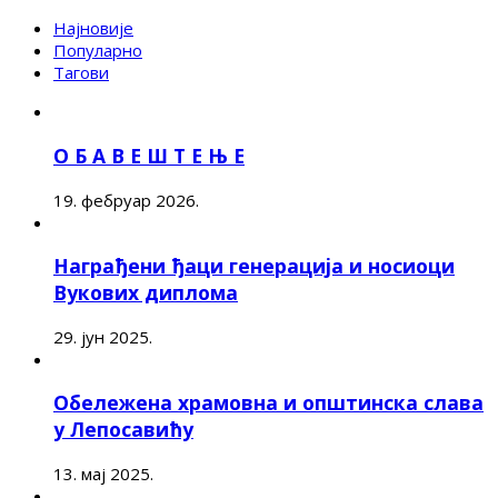
Најновије
Популарно
Тагови
О Б А В Е Ш Т Е Њ Е
19. фебруар 2026.
Награђени ђаци генерација и носиоци
Вукових диплома
29. јун 2025.
Обележена храмовна и општинска слава
у Лепосавићу
13. мај 2025.