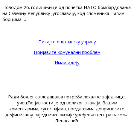
Поводом 26. годишњице од почетка НАТО бомбардовања
на Савезну Републику Југославију, код споменика Палим
борцима …
Питајте општинску управу
Пријавите комунални проблем
Имам идеју
Ради бољег сагледавања потреба локалне заједнице,
учешће јавности је од великог значаја. Вашим
коментарима, сугестијама, предлозима допринесите
дефинисању заједничке визије уређења центра насеља
Лепосавић.