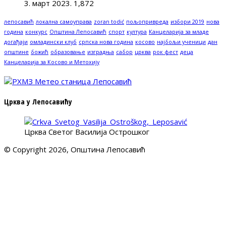
3. март 2023.
1,872
лепосавић
локална самоуправа
zoran todić
пољопривреда
избори 2019
нова
година
конкурс
Општина Лепосавић
спорт
култура
Канцеларија за младе
догађаји
омладински клуб
српска нова година
косово
најбољи ученици
дан
општине
божић
образовање
изградња
сабор
црква
рок фест
деца
Канцеларија за Косово и Метохију
Црква у Лепосавићу
Црква Светог Василија Острошког
© Copyright 2026, Општина Лепосавић