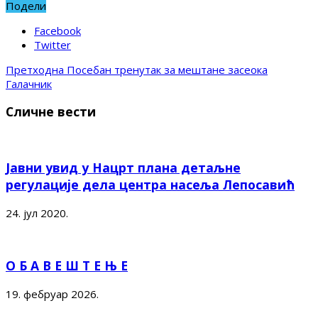
Подели
Facebook
Twitter
Претходна
Посебан тренутак за мештане засеока
Галачник
Сличне вести
Јавни увид у Нацрт плана детаљне
регулације дела центра насеља Лепосавић
24. јул 2020.
О Б А В Е Ш Т Е Њ Е
19. фебруар 2026.