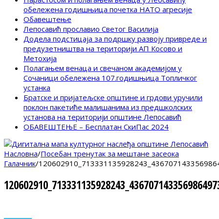
обележена годишњица почетка НАТО агресије
Обавештење
Лепосавић прославио Светог Василија
Додела подстицаја за подршку развоју привреде и
предузетништва на територији АП Косово и
Метохија
Полагањем венаца и свечаном академијом у
Сочаници обележена 107.годишњица Топличког
устанка
Братске и пријатељске општине и грдови уручили
поклон пакетиће малишанима из предшколских
установа на територији општине Лепосавић
ОБАВЕШТЕЊЕ – Бесплатан СкиПас 2024
Насловна
/
Посебан тренутак за мештане засеока
Галачник
/
120602910_713331135928243_436707143356986
120602910_713331135928243_436707143356986497