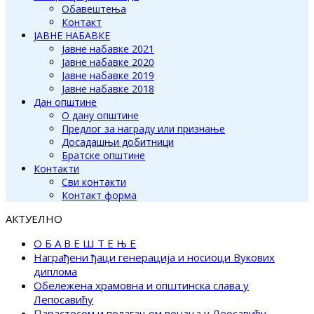
Обавештења
Контакт
ЈАВНЕ НАБАВКЕ
Јавне набавке 2021
Јавне набавке 2020
Јавне набавке 2019
Јавне набавке 2018
Дан општине
О дану општине
Предлог за награду или признање
Досадашњи добитници
Братске општине
Контакти
Сви контакти
Контакт форма
АКТУЕЛНО
О Б А В Е Ш Т Е Њ Е
Награђени ђаци генерација и носиоци Вукових
диплома
Обележена храмовна и општинска слава у
Лепосавићу
Парастосом и полагањем венаца у Леосавићу