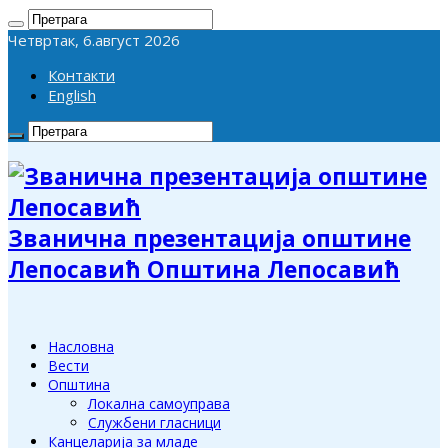
Четвртак, 6.август 2026
Контакти
English
Званична презентација општине
Лепосавић Општина Лепосавић
Насловна
Вести
Општина
Локална самоуправа
Службени гласници
Канцеларија за младе