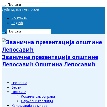
Субота, 8.август 2026
Контакти
English
Званична презентација општине
Лепосавић Општина Лепосавић
Насловна
Вести
Општина
Локална самоуправа
Службени гласници
Канцеларија за младе