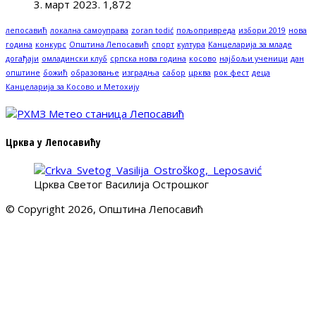
3. март 2023.
1,872
лепосавић
локална самоуправа
zoran todić
пољопривреда
избори 2019
нова
година
конкурс
Општина Лепосавић
спорт
култура
Канцеларија за младе
догађаји
омладински клуб
српска нова година
косово
најбољи ученици
дан
општине
божић
образовање
изградња
сабор
црква
рок фест
деца
Канцеларија за Косово и Метохију
Црква у Лепосавићу
Црква Светог Василија Острошког
© Copyright 2026, Општина Лепосавић