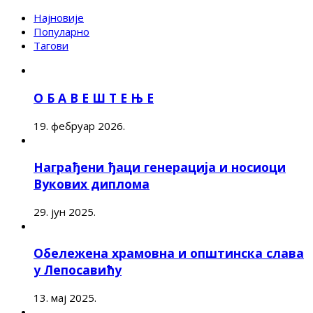
Најновије
Популарно
Тагови
О Б А В Е Ш Т Е Њ Е
19. фебруар 2026.
Награђени ђаци генерација и носиоци
Вукових диплома
29. јун 2025.
Обележена храмовна и општинска слава
у Лепосавићу
13. мај 2025.