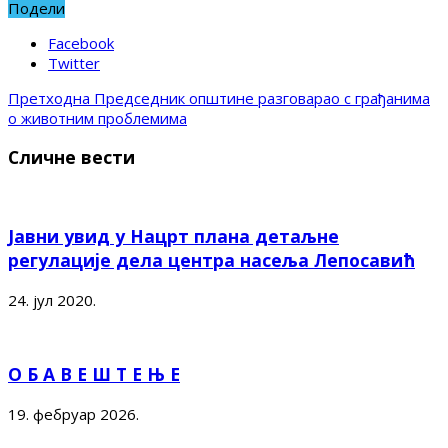
Подели
Facebook
Twitter
Претходна
Председник општине разговарао с грађанима
о животним проблемима
Сличне вести
Јавни увид у Нацрт плана детаљне
регулације дела центра насеља Лепосавић
24. јул 2020.
О Б А В Е Ш Т Е Њ Е
19. фебруар 2026.