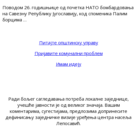
Поводом 26. годишњице од почетка НАТО бомбардовања
на Савезну Републику Југославију, код споменика Палим
борцима …
Питајте општинску управу
Пријавите комунални проблем
Имам идеју
Ради бољег сагледавања потреба локалне заједнице,
учешће јавности је од великог значаја. Вашим
коментарима, сугестијама, предлозима допринесите
дефинисању заједничке визије уређења центра насеља
Лепосавић.