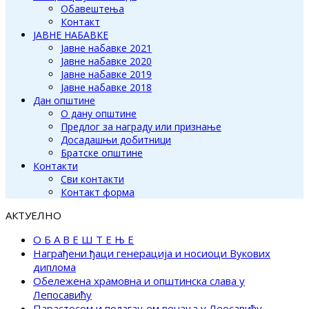
Обавештења
Контакт
ЈАВНЕ НАБАВКЕ
Јавне набавке 2021
Јавне набавке 2020
Јавне набавке 2019
Јавне набавке 2018
Дан општине
О дану општине
Предлог за награду или признање
Досадашњи добитници
Братске општине
Контакти
Сви контакти
Контакт форма
АКТУЕЛНО
О Б А В Е Ш Т Е Њ Е
Награђени ђаци генерација и носиоци Вукових
диплома
Обележена храмовна и општинска слава у
Лепосавићу
Парастосом и полагањем венаца у Леосавићу