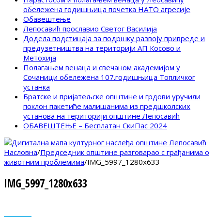
обележена годишњица почетка НАТО агресије
Обавештење
Лепосавић прославио Светог Василија
Додела подстицаја за подршку развоју привреде и
предузетништва на територији АП Косово и
Метохија
Полагањем венаца и свечаном академијом у
Сочаници обележена 107.годишњица Топличког
устанка
Братске и пријатељске општине и грдови уручили
поклон пакетиће малишанима из предшколских
установа на територији општине Лепосавић
ОБАВЕШТЕЊЕ – Бесплатан СкиПас 2024
Насловна
/
Председник општине разговарао с грађанима о
животним проблемима
/
IMG_5997_1280x633
IMG_5997_1280x633