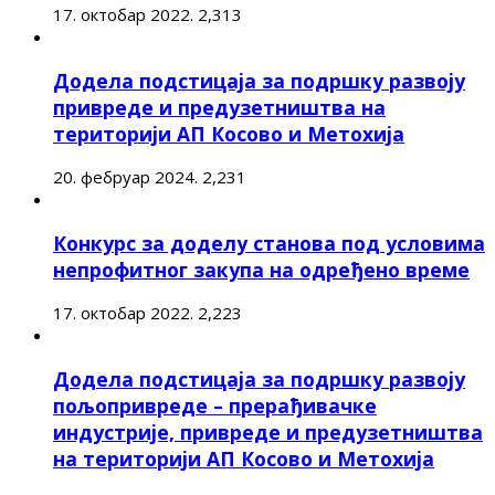
17. октобар 2022.
2,313
Додела подстицаја за подршку развоју
привреде и предузетништва на
територији АП Косово и Метохија
20. фебруар 2024.
2,231
Конкурс за доделу станова под условима
непрофитног закупа на одређено време
17. октобар 2022.
2,223
Додела подстицаја за подршку развоју
пољопривреде – прерађивачке
индустрије, привреде и предузетништва
на територији АП Косово и Метохија