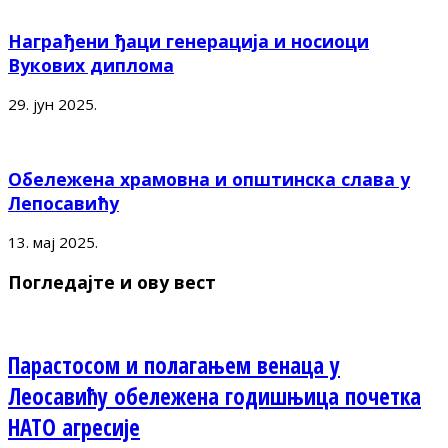
Награђени ђаци генерација и носиоци
Вукових диплома
29. јун 2025.
Обележена храмовна и општинска слава у
Лепосавићу
13. мај 2025.
Погледајте и ову вест
Парастосом и полагањем венаца у
Леосавићу обележена годишњица почетка
НАТО агресије