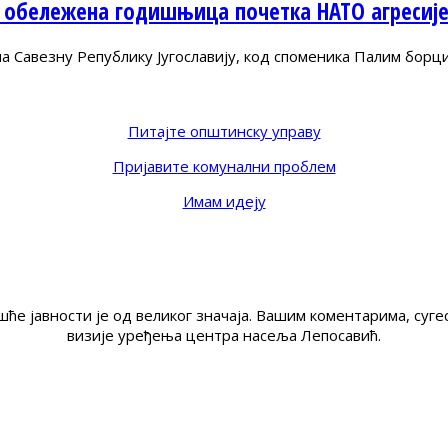
 обележена годишњица почетка НАТО агресиј
Савезну Републику Југославију, код споменика Палим борц
Питајте општинску управу
Пријавите комунални проблем
Имам идеју
ће јавности је од великог значаја. Вашим коментарима, су
визије уређења центра насеља Лепосавић.