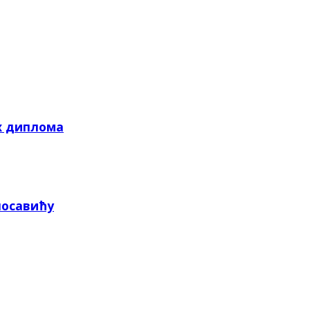
х диплома
посавићу