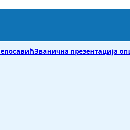
Званична презентација о