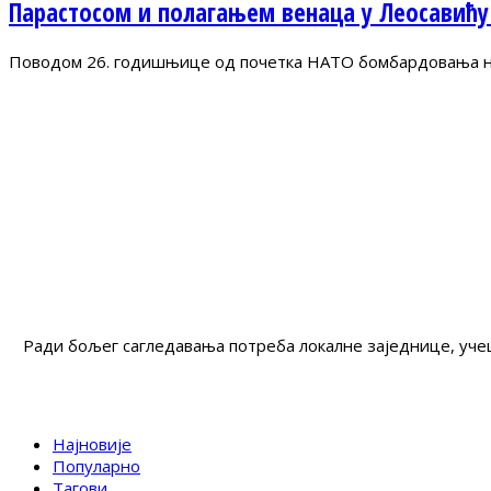
Парастосом и полагањем венаца у Леосавићу
Поводом 26. годишњице од почетка НАТО бомбардовања на 
Ради бољег сагледавања потреба локалне заједнице, учеш
Најновије
Популарно
Тагови