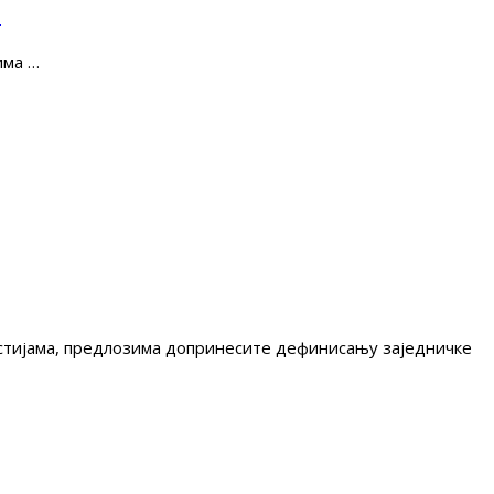
е
има …
гестијама, предлозима допринесите дефинисању заједничке