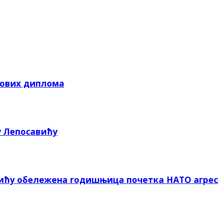
кових диплома
у Лепосавићу
вићу обележена годишњица почетка НАТО агрес