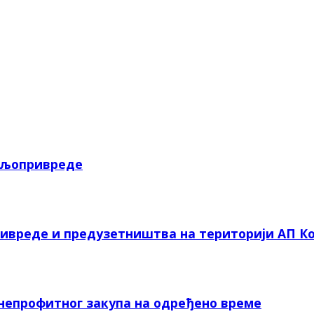
пољопривреде
ривреде и предузетништва на територији АП Ко
 непрофитног закупа на одређено време