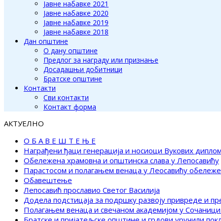
Јавне набавке 2021
Јавне набавке 2020
Јавне набавке 2019
Јавне набавке 2018
Дан општине
О дану општине
Предлог за награду или признање
Досадашњи добитници
Братске општине
Контакти
Сви контакти
Контакт форма
АКТУЕЛНО
О Б А В Е Ш Т Е Њ Е
Награђени ђаци генерација и носиоци Вукових дипло
Обележена храмовна и општинска слава у Лепосавићу
Парастосом и полагањем венаца у Леосавићу обележ
Обавештење
Лепосавић прославио Светог Василија
Додела подстицаја за подршку развоју привреде и п
Полагањем венаца и свечаном академијом у Сочаници
Братске и пријатељске општине и грдови уручили по