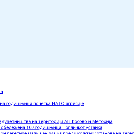
ма
ена годишњица почетка НАТО агресије
редузетништва на територији АП Косово и Метохија
 обележена 107.годишњица Топличког устанка
клон пакетиће малишанима из предшколских установа на тер