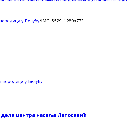
породица у Белућу
/
IMG_5529_1280x773
 породица у Белућу
е дела центра насеља Лепосавић