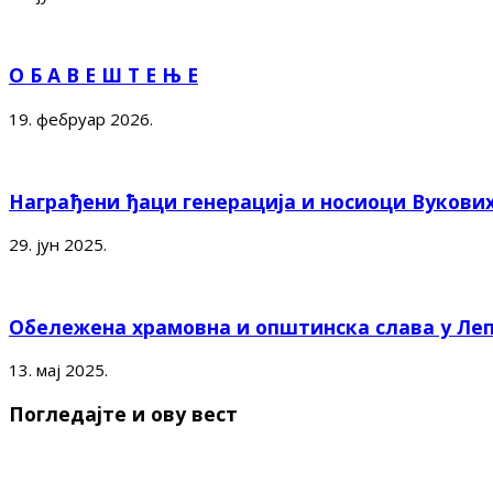
О Б А В Е Ш Т Е Њ Е
19. фебруар 2026.
Награђени ђаци генерација и носиоци Вукови
29. јун 2025.
Обележена храмовна и општинска слава у Ле
13. мај 2025.
Погледајте и ову вест