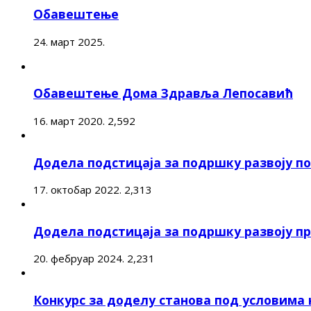
Обавештење
24. март 2025.
Обавештење Дома Здравља Лепосавић
16. март 2020.
2,592
Додела подстицаја за подршку развоју 
17. октобар 2022.
2,313
Додела подстицаја за подршку развоју п
20. фебруар 2024.
2,231
Конкурс за доделу станова под условима