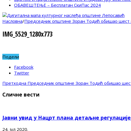
ОБАВЕШТЕЊЕ – Бесплатан СкиПас 2024
Насловна
/
Председник општине Зоран Тодић обишао шест 
IMG_5529_1280x773
Подели
Facebook
Twitter
Претходна
Председник општине Зоран Тодић обишао шест
Сличне вести
Јавни увид у Нацрт плана детаљне регулациј
24. јул 2020.