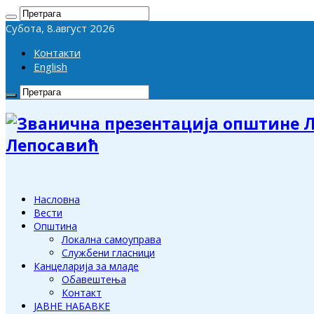
Субота, 8.август 2026
Контакти
English
Лепосавић
Насловна
Вести
Општина
Локална самоуправа
Службени гласници
Канцеларија за младе
Обавештења
Контакт
ЈАВНЕ НАБАВКЕ