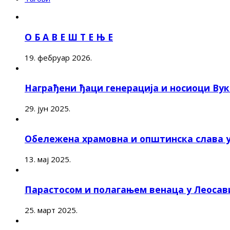
О Б А В Е Ш Т Е Њ Е
19. фебруар 2026.
Награђени ђаци генерација и носиоци Ву
29. јун 2025.
Обележена храмовна и општинска слава 
13. мај 2025.
Парастосом и полагањем венаца у Леоса
25. март 2025.