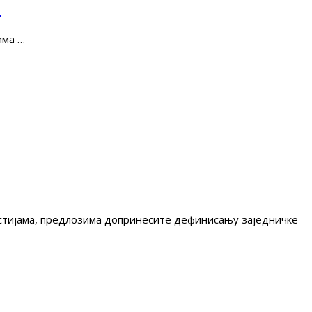
е
има …
гестијама, предлозима допринесите дефинисању заједничке