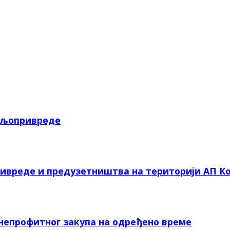
пољопривреде
ривреде и предузетништва на територији АП Ко
 непрофитног закупа на одређено време