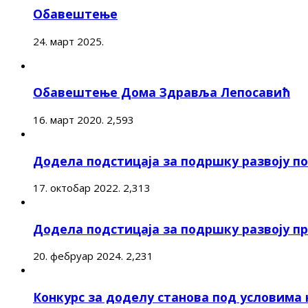
Обавештење
24. март 2025.
Обавештење Дома Здравља Лепосавић
16. март 2020.
2,593
Додела подстицаја за подршку развоју 
17. октобар 2022.
2,313
Додела подстицаја за подршку развоју п
20. фебруар 2024.
2,231
Конкурс за доделу станова под условима