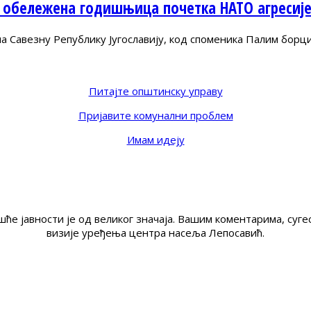
 обележена годишњица почетка НАТО агресиј
Савезну Републику Југославију, код споменика Палим борц
Питајте општинску управу
Пријавите комунални проблем
Имам идеју
ће јавности је од великог значаја. Вашим коментарима, су
визије уређења центра насеља Лепосавић.