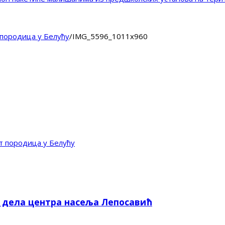
породица у Белућу
/
IMG_5596_1011x960
 породица у Белућу
е дела центра насеља Лепосавић