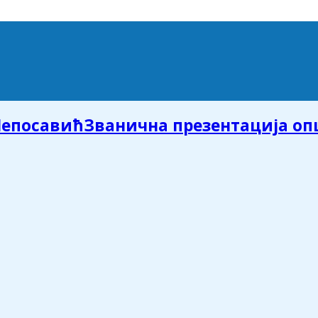
Званична презентација о