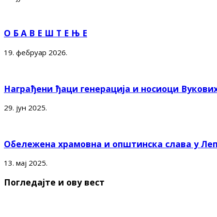
О Б А В Е Ш Т Е Њ Е
19. фебруар 2026.
Награђени ђаци генерација и носиоци Вукови
29. јун 2025.
Обележена храмовна и општинска слава у Ле
13. мај 2025.
Погледајте и ову вест