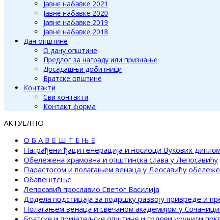
Јавне набавке 2021
Јавне набавке 2020
Јавне набавке 2019
Јавне набавке 2018
Дан општине
О дану општине
Предлог за награду или признање
Досадашњи добитници
Братске општине
Контакти
Сви контакти
Контакт форма
АКТУЕЛНО
О Б А В Е Ш Т Е Њ Е
Награђени ђаци генерација и носиоци Вукових дипло
Обележена храмовна и општинска слава у Лепосавићу
Парастосом и полагањем венаца у Леосавићу обележ
Обавештење
Лепосавић прославио Светог Василија
Додела подстицаја за подршку развоју привреде и п
Полагањем венаца и свечаном академијом у Сочаници
Братске и пријатељске општине и грдови уручили по