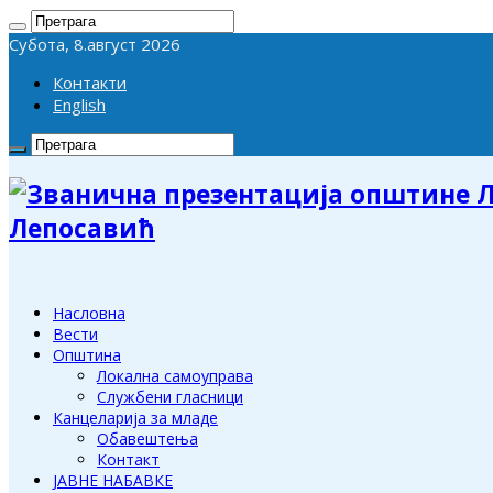
Субота, 8.август 2026
Контакти
English
Лепосавић
Насловна
Вести
Општина
Локална самоуправа
Службени гласници
Канцеларија за младе
Обавештења
Контакт
ЈАВНЕ НАБАВКЕ