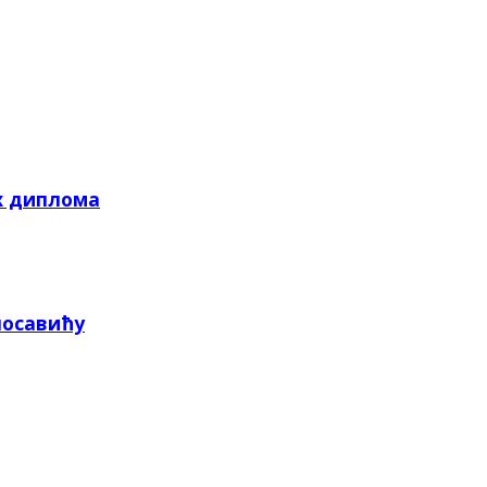
х диплома
посавићу