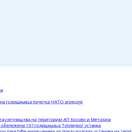
ма
ена годишњица почетка НАТО агресије
редузетништва на територији АП Косово и Метохија
 обележена 107.годишњица Топличког устанка
клон пакетиће малишанима из предшколских установа на тер