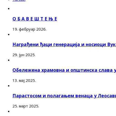
О Б А В Е Ш Т Е Њ Е
19. фебруар 2026.
Награђени ђаци генерација и носиоци Ву
29. јун 2025.
Обележена храмовна и општинска слава 
13. мај 2025.
Парастосом и полагањем венаца у Леоса
25. март 2025.