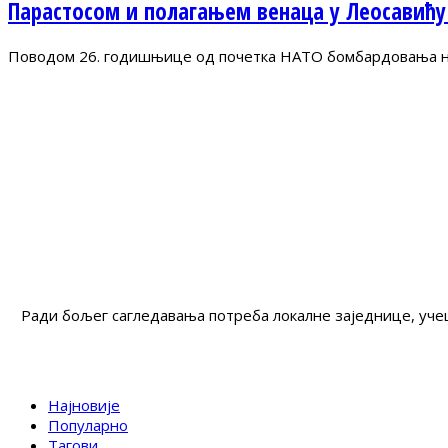
Парастосом и полагањем венаца у Леосавићу
Поводом 26. годишњице од почетка НАТО бомбардовања на 
Ради бољег сагледавања потреба локалне заједнице, учеш
Најновије
Популарно
Тагови