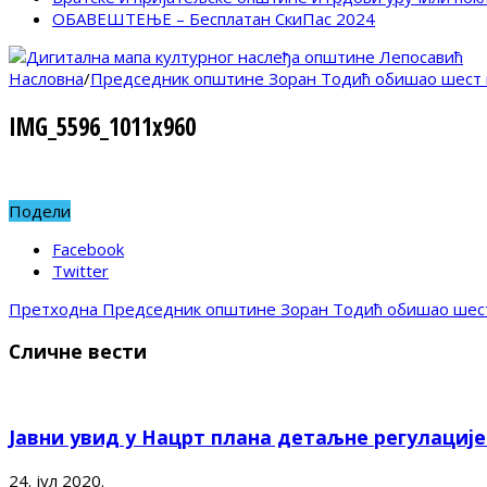
ОБАВЕШТЕЊЕ – Бесплатан СкиПас 2024
Насловна
/
Председник општине Зоран Тодић обишао шест 
IMG_5596_1011x960
Подели
Facebook
Twitter
Претходна
Председник општине Зоран Тодић обишао шест
Сличне вести
Јавни увид у Нацрт плана детаљне регулациј
24. јул 2020.