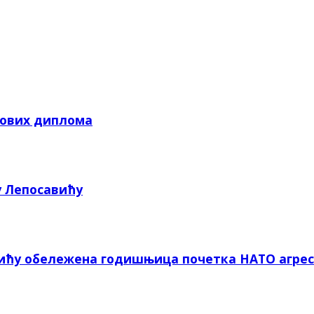
кових диплома
у Лепосавићу
вићу обележена годишњица почетка НАТО агрес