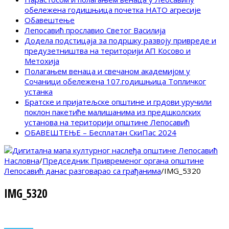
обележена годишњица почетка НАТО агресије
Обавештење
Лепосавић прославио Светог Василија
Додела подстицаја за подршку развоју привреде и
предузетништва на територији АП Косово и
Метохија
Полагањем венаца и свечаном академијом у
Сочаници обележена 107.годишњица Топличког
устанка
Братске и пријатељске општине и грдови уручили
поклон пакетиће малишанима из предшколских
установа на територији општине Лепосавић
ОБАВЕШТЕЊЕ – Бесплатан СкиПас 2024
Насловна
/
Председник Привременог органа општине
Лепосавић данас разговарао са грађанима
/
IMG_5320
IMG_5320