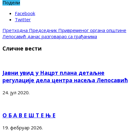
Подели
Facebook
Twitter
Претходна
Председник Привременог органа општине
Лепосавић данас разговарао са грађанима
Сличне вести
Јавни увид у Нацрт плана детаљне
регулације дела центра насеља Лепосавић
24. јул 2020.
О Б А В Е Ш Т Е Њ Е
19. фебруар 2026.