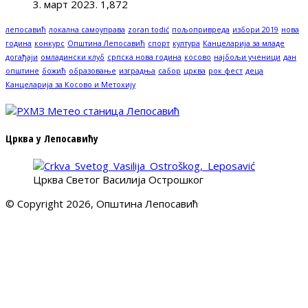
3. март 2023.
1,872
лепосавић
локална самоуправа
zoran todić
пољопривреда
избори 2019
нова
година
конкурс
Општина Лепосавић
спорт
култура
Канцеларија за младе
догађаји
омладински клуб
српска нова година
косово
најбољи ученици
дан
општине
божић
образовање
изградња
сабор
црква
рок фест
деца
Канцеларија за Косово и Метохију
Црква у Лепосавићу
Црква Светог Василија Острошког
© Copyright 2026, Општина Лепосавић