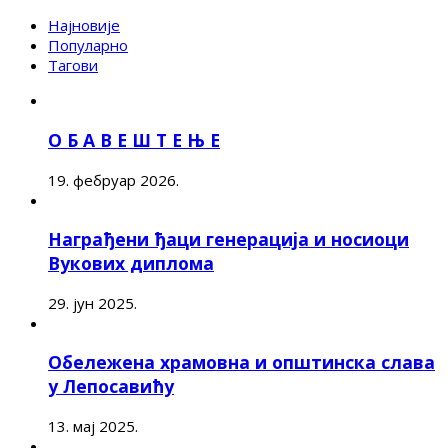
Најновије
Популарно
Тагови
О Б А В Е Ш Т Е Њ Е
19. фебруар 2026.
Награђени ђаци генерација и носиоци
Вукових диплома
29. јун 2025.
Обележена храмовна и општинска слава
у Лепосавићу
13. мај 2025.