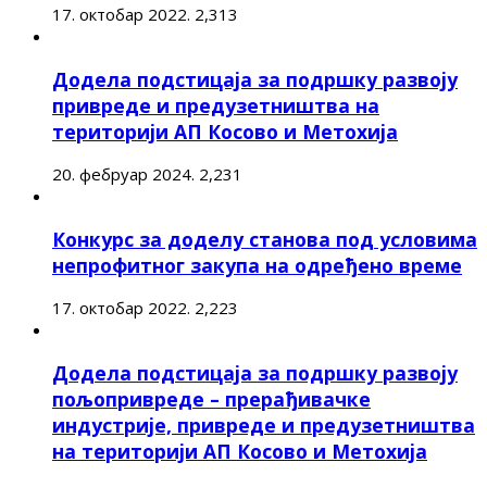
17. октобар 2022.
2,313
Додела подстицаја за подршку развоју
привреде и предузетништва на
територији АП Косово и Метохија
20. фебруар 2024.
2,231
Конкурс за доделу станова под условима
непрофитног закупа на одређено време
17. октобар 2022.
2,223
Додела подстицаја за подршку развоју
пољопривреде – прерађивачке
индустрије, привреде и предузетништва
на територији АП Косово и Метохија