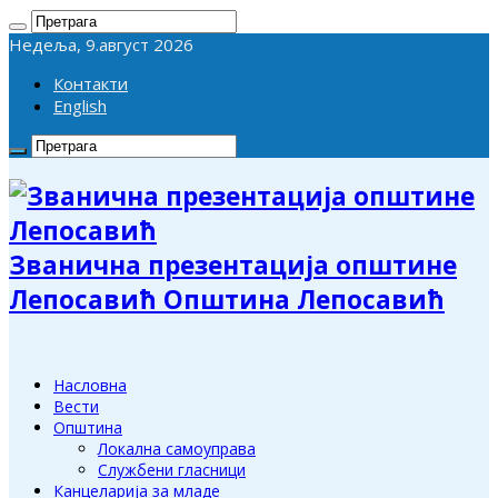
Недеља, 9.август 2026
Контакти
English
Званична презентација општине
Лепосавић Општина Лепосавић
Насловна
Вести
Општина
Локална самоуправа
Службени гласници
Канцеларија за младе