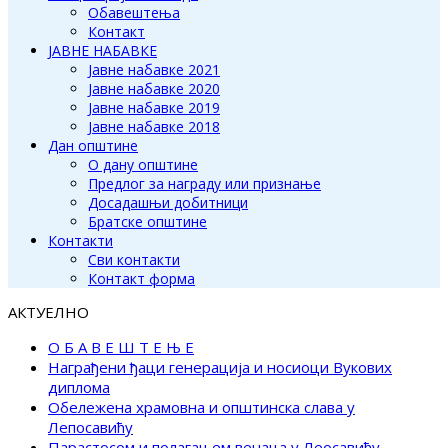
Обавештења
Контакт
ЈАВНЕ НАБАВКЕ
Јавне набавке 2021
Јавне набавке 2020
Јавне набавке 2019
Јавне набавке 2018
Дан општине
О дану општине
Предлог за награду или признање
Досадашњи добитници
Братске општине
Контакти
Сви контакти
Контакт форма
АКТУЕЛНО
О Б А В Е Ш Т Е Њ Е
Награђени ђаци генерација и носиоци Вукових
диплома
Обележена храмовна и општинска слава у
Лепосавићу
Парастосом и полагањем венаца у Леосавићу