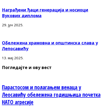
Награђени ђаци генерација и носиоци
Вукових диплома
29. јун 2025.
Обележена храмовна и општинска слава у
Лепосавићу
13. мај 2025.
Погледајте и ову вест
Парастосом и полагањем венаца у
Леосавићу обележена годишњица почетка
НАТО агресије