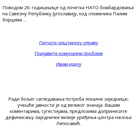
Поводом 26. годишњице од почетка НАТО бомбардовања
на Савезну Републику Југославију, код споменика Палим
борцима …
Питајте општинску управу
Пријавите комунални проблем
Имам идеју
Ради бољег сагледавања потреба локалне заједнице,
учешће јавности је од великог значаја. Вашим
коментарима, сугестијама, предлозима допринесите
дефинисању заједничке визије уређења центра насеља
Лепосавић.