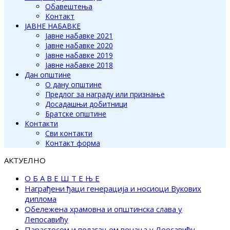
Обавештења
Контакт
ЈАВНЕ НАБАВКЕ
Јавне набавке 2021
Јавне набавке 2020
Јавне набавке 2019
Јавне набавке 2018
Дан општине
О дану општине
Предлог за награду или признање
Досадашњи добитници
Братске општине
Контакти
Сви контакти
Контакт форма
АКТУЕЛНО
О Б А В Е Ш Т Е Њ Е
Награђени ђаци генерација и носиоци Вукових
диплома
Обележена храмовна и општинска слава у
Лепосавићу
Парастосом и полагањем венаца у Леосавићу