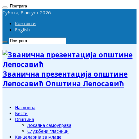
Субота, 8.август 2026
Контакти
English
Званична презентација општине
Лепосавић Општина Лепосавић
Насловна
Вести
Општина
Локална самоуправа
Службени гласници
Канцеларија за младе