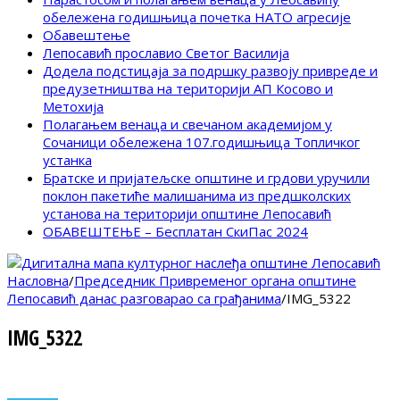
обележена годишњица почетка НАТО агресије
Обавештење
Лепосавић прославио Светог Василија
Додела подстицаја за подршку развоју привреде и
предузетништва на територији АП Косово и
Метохија
Полагањем венаца и свечаном академијом у
Сочаници обележена 107.годишњица Топличког
устанка
Братске и пријатељске општине и грдови уручили
поклон пакетиће малишанима из предшколских
установа на територији општине Лепосавић
ОБАВЕШТЕЊЕ – Бесплатан СкиПас 2024
Насловна
/
Председник Привременог органа општине
Лепосавић данас разговарао са грађанима
/
IMG_5322
IMG_5322