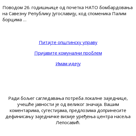
Поводом 26. годишњице од почетка НАТО бомбардовања
на Савезну Републику Југославију, код споменика Палим
борцима …
Питајте општинску управу
Пријавите комунални проблем
Имам идеју
Ради бољег сагледавања потреба локалне заједнице,
учешће јавности је од великог значаја. Вашим
коментарима, сугестијама, предлозима допринесите
дефинисању заједничке визије уређења центра насеља
Лепосавић.