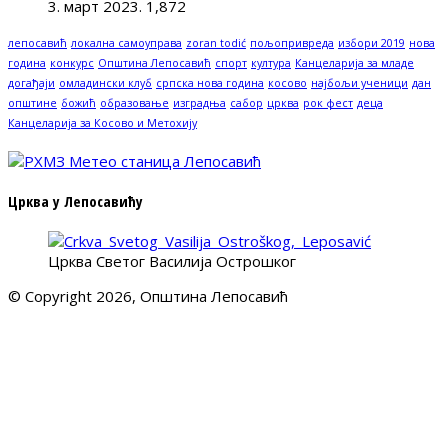
3. март 2023.
1,872
лепосавић
локална самоуправа
zoran todić
пољопривреда
избори 2019
нова
година
конкурс
Општина Лепосавић
спорт
култура
Канцеларија за младе
догађаји
омладински клуб
српска нова година
косово
најбољи ученици
дан
општине
божић
образовање
изградња
сабор
црква
рок фест
деца
Канцеларија за Косово и Метохију
Црква у Лепосавићу
Црква Светог Василија Острошког
© Copyright 2026, Општина Лепосавић