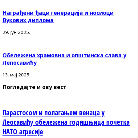
Награђени ђаци генерација и носиоци
Вукових диплома
29. јун 2025.
Обележена храмовна и општинска слава у
Лепосавићу
13. мај 2025.
Погледајте и ову вест
Парастосом и полагањем венаца у
Леосавићу обележена годишњица почетка
НАТО агресије