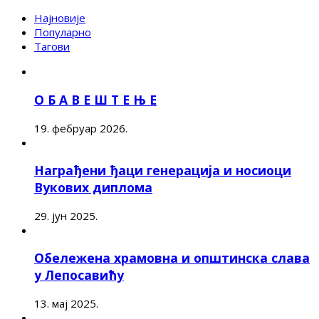
Најновије
Популарно
Тагови
О Б А В Е Ш Т Е Њ Е
19. фебруар 2026.
Награђени ђаци генерација и носиоци
Вукових диплома
29. јун 2025.
Обележена храмовна и општинска слава
у Лепосавићу
13. мај 2025.