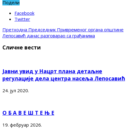
Подели
Facebook
Twitter
Претходна
Председник Привременог органа општине
Лепосавић данас разговарао са грађанима
Сличне вести
Јавни увид у Нацрт плана детаљне
регулације дела центра насеља Лепосавић
24. јул 2020.
О Б А В Е Ш Т Е Њ Е
19. фебруар 2026.