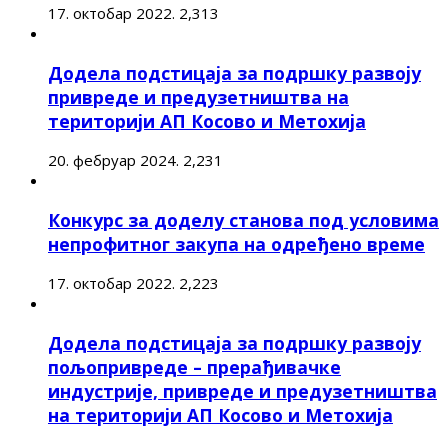
17. октобар 2022.
2,313
Додела подстицаја за подршку развоју
привреде и предузетништва на
територији АП Косово и Метохија
20. фебруар 2024.
2,231
Конкурс за доделу станова под условима
непрофитног закупа на одређено време
17. октобар 2022.
2,223
Додела подстицаја за подршку развоју
пољопривреде – прерађивачке
индустрије, привреде и предузетништва
на територији АП Косово и Метохија