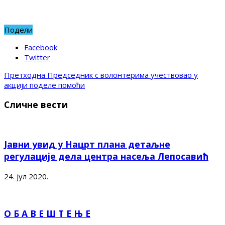
Подели
Facebook
Twitter
Претходна
Председник с волонтерима учествовао у
акцији поделе помоћи
Сличне вести
Јавни увид у Нацрт плана детаљне
регулације дела центра насеља Лепосавић
24. јул 2020.
О Б А В Е Ш Т Е Њ Е