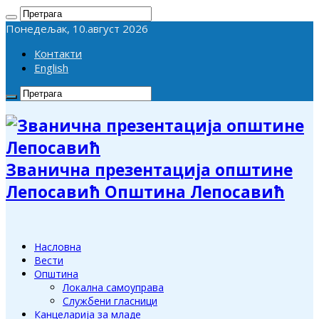
Понедељак, 10.август 2026
Контакти
English
Званична презентација општине
Лепосавић Општина Лепосавић
Насловна
Вести
Општина
Локална самоуправа
Службени гласници
Канцеларија за младе