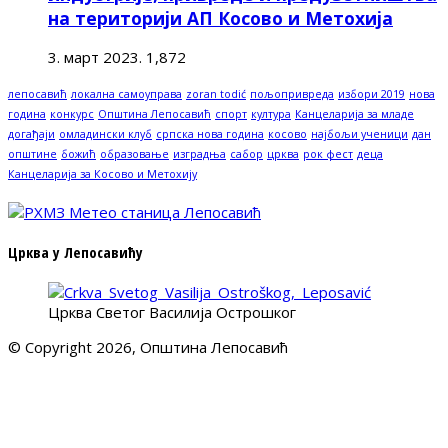
на територији АП Косово и Метохија
3. март 2023.
1,872
лепосавић
локална самоуправа
zoran todić
пољопривреда
избори 2019
нова
година
конкурс
Општина Лепосавић
спорт
култура
Канцеларија за младе
догађаји
омладински клуб
српска нова година
косово
најбољи ученици
дан
општине
божић
образовање
изградња
сабор
црква
рок фест
деца
Канцеларија за Косово и Метохију
Црква у Лепосавићу
Црква Светог Василија Острошког
© Copyright 2026, Општина Лепосавић