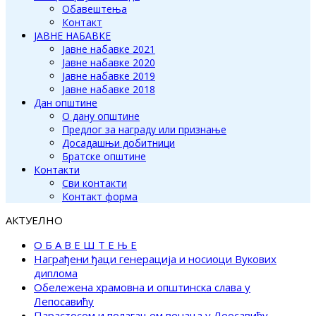
Обавештења
Контакт
ЈАВНЕ НАБАВКЕ
Јавне набавке 2021
Јавне набавке 2020
Јавне набавке 2019
Јавне набавке 2018
Дан општине
О дану општине
Предлог за награду или признање
Досадашњи добитници
Братске општине
Контакти
Сви контакти
Контакт форма
АКТУЕЛНО
О Б А В Е Ш Т Е Њ Е
Награђени ђаци генерација и носиоци Вукових
диплома
Обележена храмовна и општинска слава у
Лепосавићу
Парастосом и полагањем венаца у Леосавићу