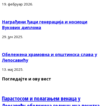
19. фебруар 2026.
Награђени ђаци генерација и носиоци
Вукових диплома
29. јун 2025.
Обележена храмовна и општинска слава у
Лепосавићу
13. мај 2025.
Погледајте и ову вест
Парастосом и полагањем венаца у
Леосавићу обележена годишњица почетка