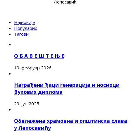
Лепосавић.
Најновије
Популарно
Тагови
О Б А В Е Ш Т Е Њ Е
19. фебруар 2026.
Награђени ђаци генерација и носиоци
Вукових диплома
29. јун 2025.
Обележена храмовна и општинска слава
у Лепосавићу