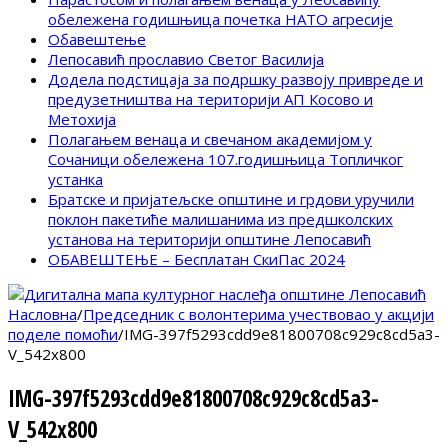
обележена годишњица почетка НАТО агресије
Обавештење
Лепосавић прославио Светог Василија
Додела подстицаја за подршку развоју привреде и
предузетништва на територији АП Косово и
Метохија
Полагањем венаца и свечаном академијом у
Сочаници обележена 107.годишњица Топличког
устанка
Братске и пријатељске општине и грдови уручили
поклон пакетиће малишанима из предшколских
установа на територији општине Лепосавић
ОБАВЕШТЕЊЕ – Бесплатан СкиПас 2024
Насловна
/
Председник с волонтерима учествовао у акцији
поделе помоћи
/
IMG-397f5293cdd9e81800708c929c8cd5a3-
V_542x800
IMG-397f5293cdd9e81800708c929c8cd5a3-
V_542x800