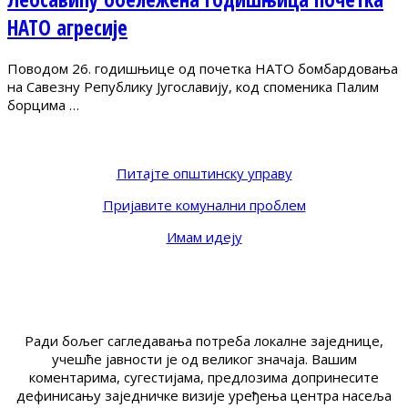
НАТО агресије
Поводом 26. годишњице од почетка НАТО бомбардовања
на Савезну Републику Југославију, код споменика Палим
борцима …
Питајте општинску управу
Пријавите комунални проблем
Имам идеју
Ради бољег сагледавања потреба локалне заједнице,
учешће јавности је од великог значаја. Вашим
коментарима, сугестијама, предлозима допринесите
дефинисању заједничке визије уређења центра насеља