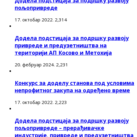
Додела подстицаја за подршку развоју
пољопривреде
17. октобар 2022.
2,314
Додела подстицаја за подршку развоју
привреде и предузетништва на
територији АП Косово и Метохија
20. фебруар 2024.
2,231
Конкурс за доделу станова под условима
непрофитног закупа на одређено време
17. октобар 2022.
2,223
Додела подстицаја за подршку развоју
пољопривреде – прерађивачке
индустрије, привреде и предузетништва