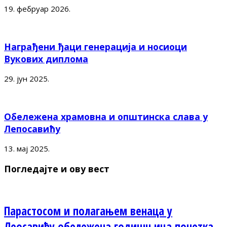
19. фебруар 2026.
Награђени ђаци генерација и носиоци
Вукових диплома
29. јун 2025.
Обележена храмовна и општинска слава у
Лепосавићу
13. мај 2025.
Погледајте и ову вест
Парастосом и полагањем венаца у
Леосавићу обележена годишњица почетка