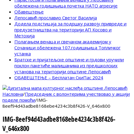
обележена годишњица почетка НАТО агресије
Обавештење
Лепосавић прославио Светог Василија
Додела подстицаја за подршку развоју привреде и
предузетништва на територији АП Косово и
Метохија
Полагањем венаца и свечаном академијом у
Сочаници обележена 107.годишњица Топличког
устанка
Братске и пријатељске општине и грдови уручили
поклон пакетиће малишанима из предшколских
установа на територији општине Лепосавић
ОБАВЕШТЕЊЕ – Бесплатан СкиПас 2024
Насловна
/
Председник с волонтерима учествовао у акцији
поделе помоћи
/
IMG-
8eef94d43adbe8168ebe4234c3b8f426-V_646x800
IMG-8eef94d43adbe8168ebe4234c3b8f426-
V_646x800