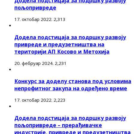
Додела подстицаја за подршку развоју
пољопривреде
17. октобар 2022.
2,313
Додела подстицаја за подршку развоју
привреде и предузетништва на
територији АП Косово и Метохија
20. фебруар 2024.
2,231
Конкурс за доделу станова под условима
непрофитног закупа на одређено време
17. октобар 2022.
2,223
Додела подстицаја за подршку развоју
пољопривреде – прерађивачке
индустрије, привреде и предузетништва