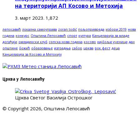
на територији АП Косово и Метохија
3. март 2023.
1,872
лепосавић
локална самоуправа
zoran todić
пољопривреда
избори 2019
нова
година
конкурс
Општина Лепосавић
спорт
култура
Канцеларија за младе
догађаји
омладински клуб
српска нова година
косово
најбољи ученици
дан
општине
божић
образовање
изградња
сабор
црква
рок фест
деца
Канцеларија за Косово и Метохију
Црква у Лепосавићу
Црква Светог Василија Острошког
© Copyright 2026, Општина Лепосавић