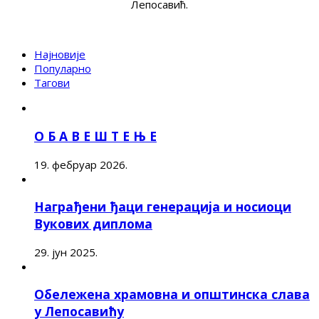
Лепосавић.
Најновије
Популарно
Тагови
О Б А В Е Ш Т Е Њ Е
19. фебруар 2026.
Награђени ђаци генерација и носиоци
Вукових диплома
29. јун 2025.
Обележена храмовна и општинска слава
у Лепосавићу