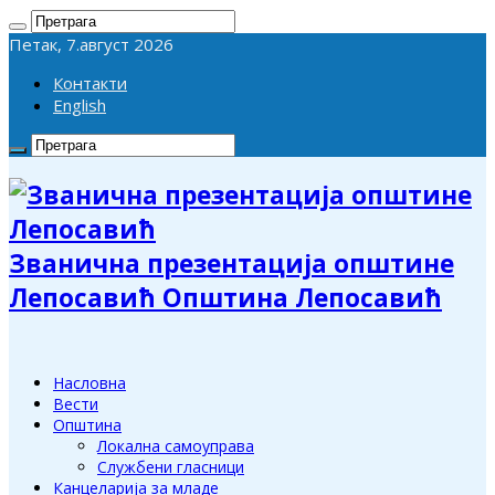
Петак, 7.август 2026
Контакти
English
Званична презентација општине
Лепосавић Општина Лепосавић
Насловна
Вести
Општина
Локална самоуправа
Службени гласници
Канцеларија за младе