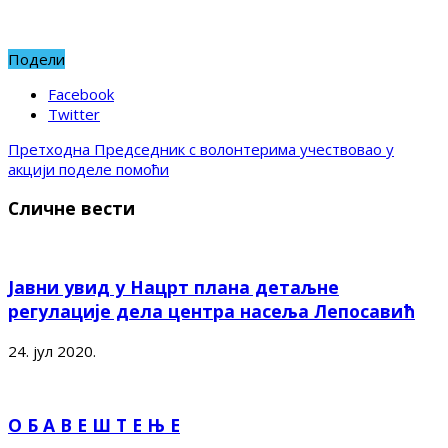
Подели
Facebook
Twitter
Претходна
Председник с волонтерима учествовао у
акцији поделе помоћи
Сличне вести
Јавни увид у Нацрт плана детаљне
регулације дела центра насеља Лепосавић
24. јул 2020.
О Б А В Е Ш Т Е Њ Е