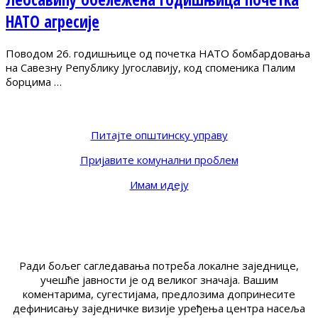
НАТО агресије
Поводом 26. годишњице од почетка НАТО бомбардовања
на Савезну Републику Југославију, код споменика Палим
борцима …
Питајте општинску управу
Пријавите комунални проблем
Имам идеју
Ради бољег сагледавања потреба локалне заједнице,
учешће јавности је од великог значаја. Вашим
коментарима, сугестијама, предлозима допринесите
дефинисању заједничке визије уређења центра насеља