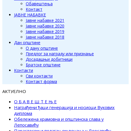
Обавештења
Контакт
ЈАВНЕ НАБАВКЕ
Јавне набавке 2021
Јавне набавке 2020
Јавне набавке 2019
Јавне набавке 2018
Дан општине
О дану општине
Предлог за награду или признање
Досадашњи добитници
Братске општине
Контакти
Сви контакти
Контакт форма
АКТУЕЛНО
О Б А В Е Ш Т Е Њ Е
Награђени ђаци генерација и носиоци Вукових
диплома
Обележена храмовна и општинска слава у
Лепосавићу
Парастосом и полагањем венаца у Леосавићу