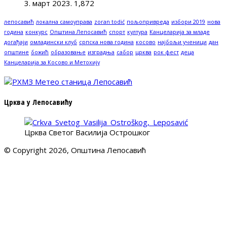
3. март 2023.
1,872
лепосавић
локална самоуправа
zoran todić
пољопривреда
избори 2019
нова
година
конкурс
Општина Лепосавић
спорт
култура
Канцеларија за младе
догађаји
омладински клуб
српска нова година
косово
најбољи ученици
дан
општине
божић
образовање
изградња
сабор
црква
рок фест
деца
Канцеларија за Косово и Метохију
Црква у Лепосавићу
Црква Светог Василија Острошког
© Copyright 2026, Општина Лепосавић