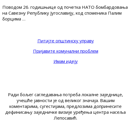
Поводом 26. годишњице од почетка НАТО бомбардовања
на Савезну Републику Југославију, код споменика Палим
борцима …
Питајте општинску управу
Пријавите комунални проблем
Имам идеју
Ради бољег сагледавања потреба локалне заједнице,
учешће јавности је од великог значаја. Вашим
коментарима, сугестијама, предлозима допринесите
дефинисању заједничке визије уређења центра насеља
Лепосавић.