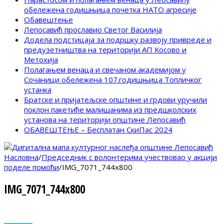
обележена годишњица почетка НАТО агресије
Обавештење
Лепосавић прославио Светог Василија
Додела подстицаја за подршку развоју привреде и
предузетништва на територији АП Косово и
Метохија
Полагањем венаца и свечаном академијом у
Сочаници обележена 107.годишњица Топличког
устанка
Братске и пријатељске општине и грдови уручили
поклон пакетиће малишанима из предшколских
установа на територији општине Лепосавић
ОБАВЕШТЕЊЕ – Бесплатан СкиПас 2024
Насловна
/
Председник с волонтерима учествовао у акцији
поделе помоћи
/
IMG_7071_744x800
IMG_7071_744x800