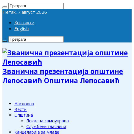
Петак, 7.август 2026
Контакти
English
Званична презентација општине
Лепосавић Општина Лепосавић
Насловна
Вести
Општина
Локална самоуправа
Службени гласници
Канцеларија за младе