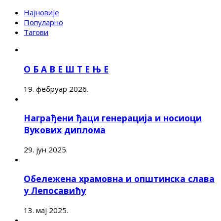
Најновије
Популарно
Тагови
О Б А В Е Ш Т Е Њ Е
19. фебруар 2026.
Награђени ђаци генерација и носиоци
Вукових диплома
29. јун 2025.
Обележена храмовна и општинска слава
у Лепосавићу
13. мај 2025.