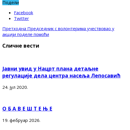
Подели
Facebook
Twitter
Претходна
Председник с волонтерима учествовао у
акцији поделе помоћи
Сличне вести
Јавни увид у Нацрт плана детаљне
регулације дела центра насеља Лепосавић
24. јул 2020.
О Б А В Е Ш Т Е Њ Е
19. фебруар 2026.