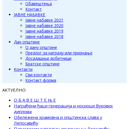
Обавештења
Контакт
ЈАВНЕ НАБАВКЕ
Јавне набавке 2021
Јавне набавке 2020
Јавне набавке 2019
Јавне набавке 2018
Дан општине
О дану општине
Предлог за награду или признање
Досадашњи добитници
Братске општине
Контакти
Сви контакти
Контакт форма
АКТУЕЛНО
О Б А В Е Ш Т Е Њ Е
Награђени ђаци генерација и носиоци Вукових
диплома
Обележена храмовна и општинска слава у
Лепосавићу
Парастосом и полагањем венаца у Леосавићу