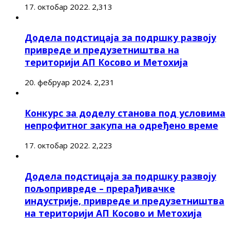
17. октобар 2022.
2,313
Додела подстицаја за подршку развоју
привреде и предузетништва на
територији АП Косово и Метохија
20. фебруар 2024.
2,231
Конкурс за доделу станова под условима
непрофитног закупа на одређено време
17. октобар 2022.
2,223
Додела подстицаја за подршку развоју
пољопривреде – прерађивачке
индустрије, привреде и предузетништва
на територији АП Косово и Метохија