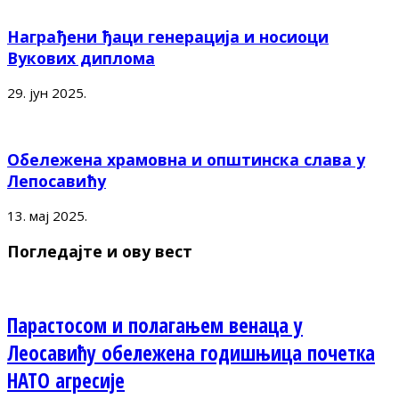
Награђени ђаци генерација и носиоци
Вукових диплома
29. јун 2025.
Обележена храмовна и општинска слава у
Лепосавићу
13. мај 2025.
Погледајте и ову вест
Парастосом и полагањем венаца у
Леосавићу обележена годишњица почетка
НАТО агресије