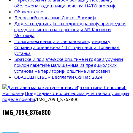
обележена годишњица почетка НАТО агресије
Обавештење
Лепосавић прославио Светог Василија
Додела подстицаја за подршку развоју привреде и
предузетништва на територији АП Косово и
Метохија
Полагањем венаца и свечаном академијом у
Сочаници обележена 107.годишњица Топличког
устанка
Братске и пријатељске општине и грдови уручили
поклон пакетиће малишанима из предшколских
установа на територији општине Лепосавић
ОБАВЕШТЕЊЕ – Бесплатан СкиПас 2024
Насловна
/
Председник с волонтерима учествовао у акцији
поделе помоћи
/
IMG_7094_876x800
IMG_7094_876x800