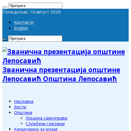
Понедељак, 10.август 2026
Контакти
English
Званична презентација општине
Лепосавић Општина Лепосавић
Насловна
Вести
Општина
Локална самоуправа
Службени гласници
Канцеларија за младе