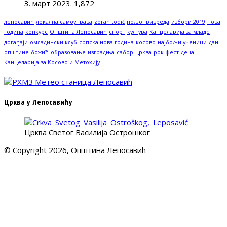
3. март 2023.
1,872
лепосавић
локална самоуправа
zoran todić
пољопривреда
избори 2019
нова
година
конкурс
Општина Лепосавић
спорт
култура
Канцеларија за младе
догађаји
омладински клуб
српска нова година
косово
најбољи ученици
дан
општине
божић
образовање
изградња
сабор
црква
рок фест
деца
Канцеларија за Косово и Метохију
Црква у Лепосавићу
Црква Светог Василија Острошког
© Copyright 2026, Општина Лепосавић