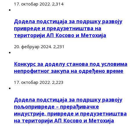
17. октобар 2022.
2,314
Додела подстицаја за подршку развоју
привреде и предузетништва на
територији АП Косово и Метохија
20. фебруар 2024.
2,231
Конкурс за доделу станова под условима
непрофитног закупа на одређено време
17. октобар 2022.
2,223
Додела подстицаја за подршку развоју
пољопривреде – прерађивачке
индустрије, привреде и предузетништва
на територији АП Косово и Метохија