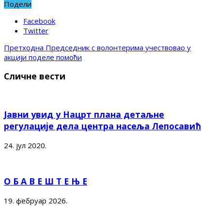
Подели
Facebook
Twitter
Претходна
Председник с волонтерима учествовао у
акцији поделе помоћи
Сличне вести
Јавни увид у Нацрт плана детаљне
регулације дела центра насеља Лепосавић
24. јул 2020.
О Б А В Е Ш Т Е Њ Е
19. фебруар 2026.