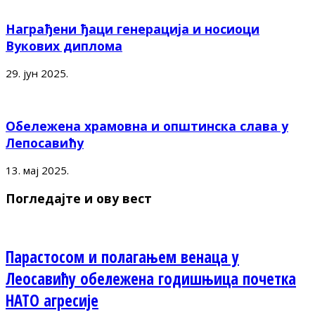
Награђени ђаци генерација и носиоци
Вукових диплома
29. јун 2025.
Обележена храмовна и општинска слава у
Лепосавићу
13. мај 2025.
Погледајте и ову вест
Парастосом и полагањем венаца у
Леосавићу обележена годишњица почетка
НАТО агресије