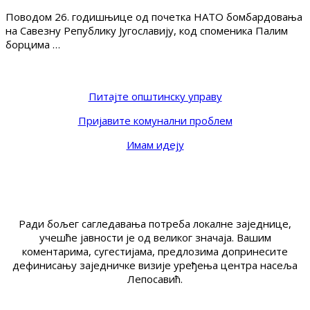
Поводом 26. годишњице од почетка НАТО бомбардовања
на Савезну Републику Југославију, код споменика Палим
борцима …
Питајте општинску управу
Пријавите комунални проблем
Имам идеју
Ради бољег сагледавања потреба локалне заједнице,
учешће јавности је од великог значаја. Вашим
коментарима, сугестијама, предлозима допринесите
дефинисању заједничке визије уређења центра насеља
Лепосавић.