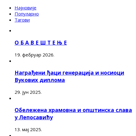
Најновије
Популарно
Тагови
О Б А В Е Ш Т Е Њ Е
19. фебруар 2026.
Награђени ђаци генерација и носиоци
Вукових диплома
29. јун 2025.
Обележена храмовна и општинска слава
у Лепосавићу
13. мај 2025.