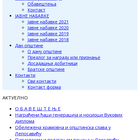
Обавештења
Контакт
ЈАВНЕ НАБАВКЕ
Јавне набавке 2021
Јавне набавке 2020
Јавне набавке 2019
Јавне набавке 2018
Дан општине
О дану општине
Предлог за награду или признање
Досадашњи добитници
Братске општине
Контакти
Сви контакти
Контакт форма
АКТУЕЛНО
О Б А В Е Ш Т Е Њ Е
Награђени ђаци генерација и носиоци Вукових
диплома
Обележена храмовна и општинска слава у
Лепосавићу
Парастосом и полагањем венаца у Леосавићу