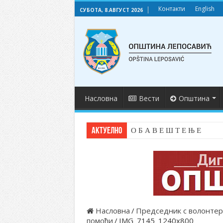
Контакти
English
СУБОТА, 8.АВГУСТ 2026
Насловна
Вести
Општина
АКТУЕЛНО
О Б А В Е Ш Т Е Њ Е
Насловна
/
Председник с волонтер
помоћи
/
IMG_7145_1240x800