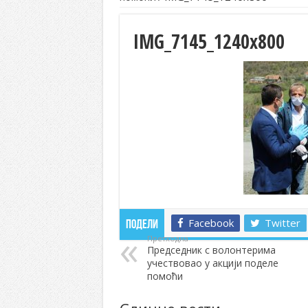
IMG_7145_1240x800
Facebook
Twitter
Подели
Претходна
Председник с волонтерима
учествовао у акцији поделе
помоћи