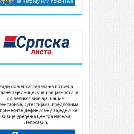
Ради бољег сагледавања потреба
калне заједнице, учешће јавности је
од великог значаја. Вашим
ментарима, сугестијама, предлозима
принесите дефинисању заједничке
визије уређења центра насеља
Лепосавић.