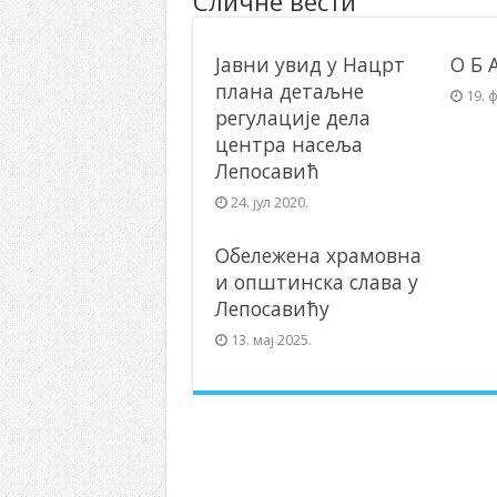
Сличне вести
Јавни увид у Нацрт
О Б 
плана детаљне
19. 
регулације дела
центра насеља
Лепосавић
24. јул 2020.
Обележена храмовна
и општинска слава у
Лепосавићу
13. мај 2025.