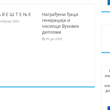
А В Е Ш Т Е Њ Е
Награђени ђаци
генерација и
фебруар 2026.
носиоци Вукових
диплома
29. јун 2025.
ло
ко
до