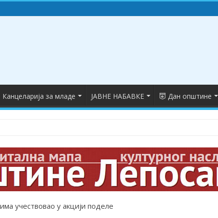
Канцеларија за младе
ЈАВНЕ НАБАВКЕ
Дан општине
има учествовао у акцији поделе