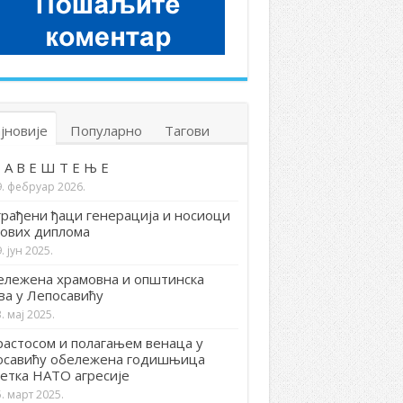
јновије
Популарно
Тагови
 А В Е Ш Т Е Њ Е
9. фебруар 2026.
рађени ђаци генерација и носиоци
ових диплома
. јун 2025.
лежена храмовна и општинска
ва у Лепосавићу
. мај 2025.
астосом и полагањем венаца у
осавићу обележена годишњица
етка НАТО агресије
. март 2025.