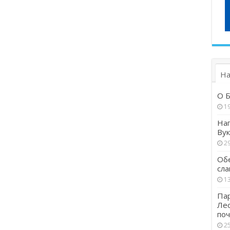
На
О Б
1
Наг
Вук
29
Обе
сла
13
Пар
Ле
поч
25