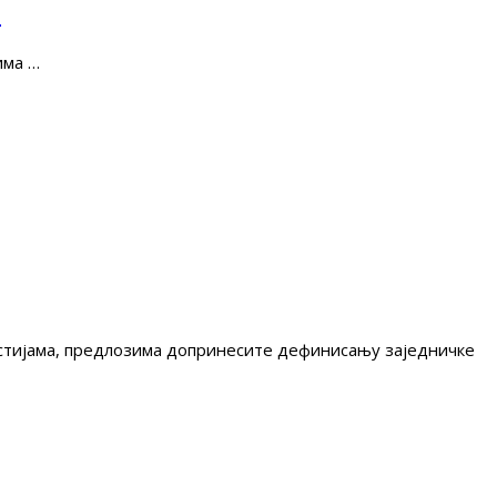
е
има …
гестијама, предлозима допринесите дефинисању заједничке