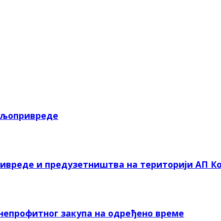
пољопривреде
ривреде и предузетништва на територији АП Ко
 непрофитног закупа на одређено време