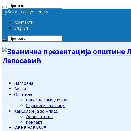
Субота, 8.август 2026
Контакти
English
Лепосавић
Насловна
Вести
Општина
Локална самоуправа
Службени гласници
Канцеларија за младе
Обавештења
Контакт
ЈАВНЕ НАБАВКЕ