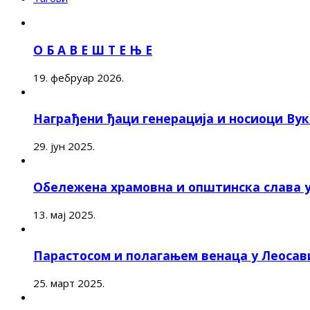
О Б А В Е Ш Т Е Њ Е
19. фебруар 2026.
Награђени ђаци генерација и носиоци Ву
29. јун 2025.
Обележена храмовна и општинска слава 
13. мај 2025.
Парастосом и полагањем венаца у Леоса
25. март 2025.