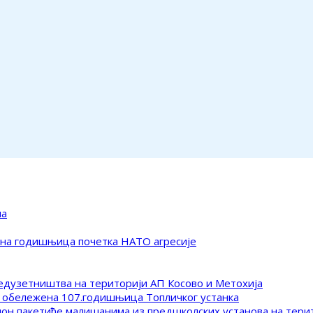
ма
ена годишњица почетка НАТО агресије
редузетништва на територији АП Косово и Метохија
 обележена 107.годишњица Топличког устанка
клон пакетиће малишанима из предшколских установа на тер