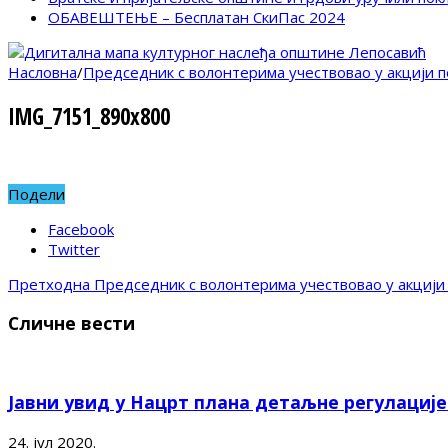
ОБАВЕШТЕЊЕ – Бесплатан СкиПас 2024
Насловна
/
Председник с волонтерима учествовао у акцији 
IMG_7151_890x800
Подели
Facebook
Twitter
Претходна
Председник с волонтерима учествовао у акцији
Сличне вести
Јавни увид у Нацрт плана детаљне регулациј
24. јул 2020.