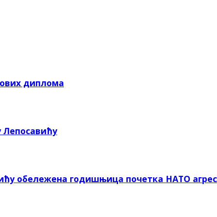
кових диплома
у Лепосавићу
вићу обележена годишњица почетка НАТО агрес