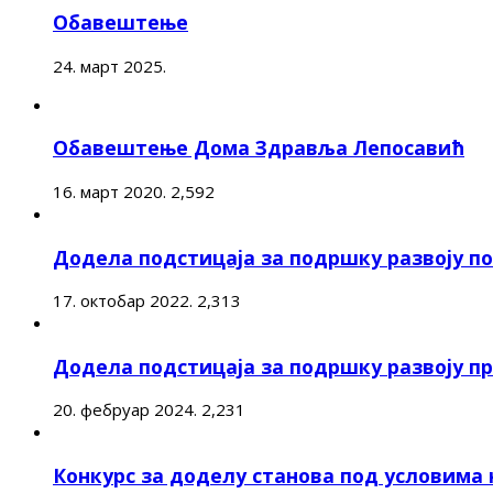
Обавештење
24. март 2025.
Обавештење Дома Здравља Лепосавић
16. март 2020.
2,592
Додела подстицаја за подршку развоју 
17. октобар 2022.
2,313
Додела подстицаја за подршку развоју п
20. фебруар 2024.
2,231
Конкурс за доделу станова под условима