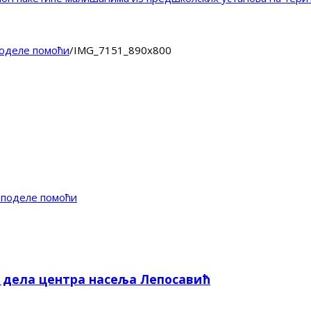
поделе помоћи
/
IMG_7151_890x800
 поделе помоћи
е дела центра насеља Лепосавић