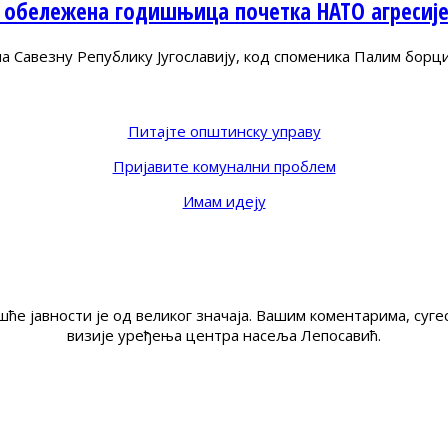
 обележена годишњица почетка НАТО агресиј
Савезну Републику Југославију, код споменика Палим борц
Питајте општинску управу
Пријавите комунални проблем
Имам идеју
ће јавности је од великог значаја. Вашим коментарима, су
визије уређења центра насеља Лепосавић.