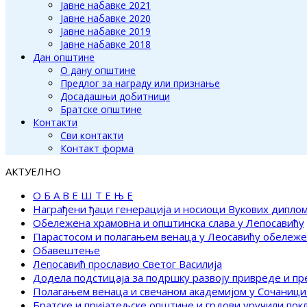
Јавне набавке 2021
Јавне набавке 2020
Јавне набавке 2019
Јавне набавке 2018
Дан општине
О дану општине
Предлог за награду или признање
Досадашњи добитници
Братске општине
Контакти
Сви контакти
Контакт форма
АКТУЕЛНО
О Б А В Е Ш Т Е Њ Е
Награђени ђаци генерација и носиоци Вукових дипло
Обележена храмовна и општинска слава у Лепосавићу
Парастосом и полагањем венаца у Леосавићу обележ
Обавештење
Лепосавић прославио Светог Василија
Додела подстицаја за подршку развоју привреде и п
Полагањем венаца и свечаном академијом у Сочаници
Братске и пријатељске општине и грдови уручили по