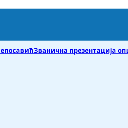
Званична презентација о