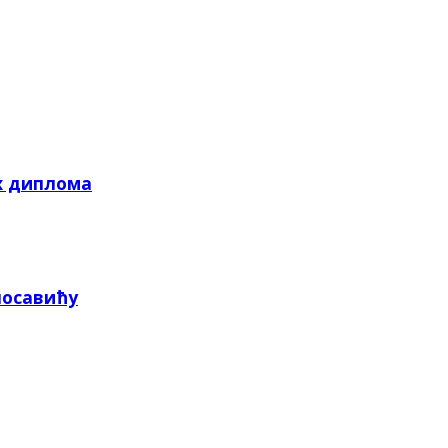
х диплома
посавићу