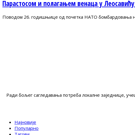
Парастосом и полагањем венаца у Леосавићу
Поводом 26. годишњице од почетка НАТО бомбардовања на 
Ради бољег сагледавања потреба локалне заједнице, учеш
Најновије
Популарно
Тагови