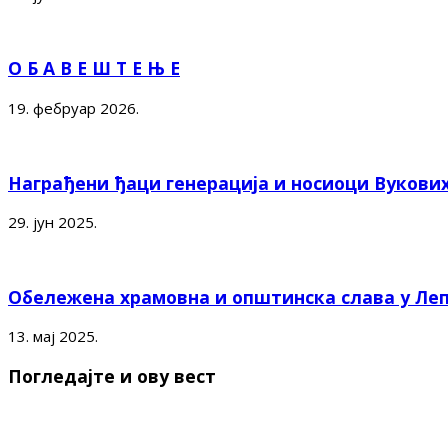
О Б А В Е Ш Т Е Њ Е
19. фебруар 2026.
Награђени ђаци генерација и носиоци Вукови
29. јун 2025.
Обележена храмовна и општинска слава у Ле
13. мај 2025.
Погледајте и ову вест