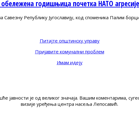
 обележена годишњица почетка НАТО агресиј
Савезну Републику Југославију, код споменика Палим борц
Питајте општинску управу
Пријавите комунални проблем
Имам идеју
ће јавности је од великог значаја. Вашим коментарима, су
визије уређења центра насеља Лепосавић.