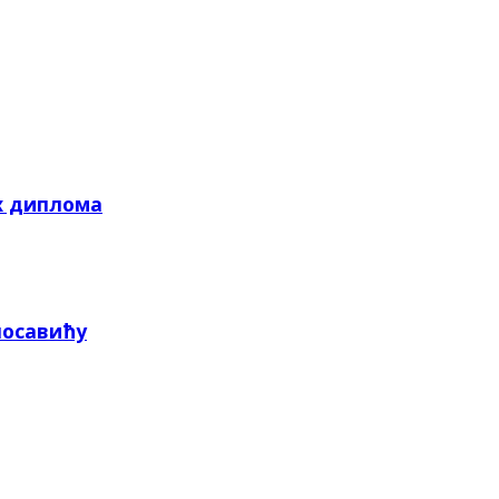
х диплома
посавићу