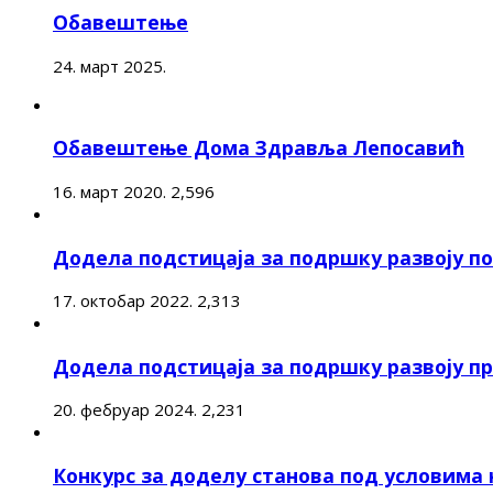
Обавештење
24. март 2025.
Обавештење Дома Здравља Лепосавић
16. март 2020.
2,596
Додела подстицаја за подршку развоју 
17. октобар 2022.
2,313
Додела подстицаја за подршку развоју п
20. фебруар 2024.
2,231
Конкурс за доделу станова под условима