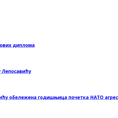
кових диплома
у Лепосавићу
вићу обележена годишњица почетка НАТО агрес