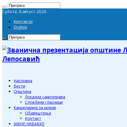
Субота, 8.август 2026
Контакти
English
Лепосавић
Насловна
Вести
Општина
Локална самоуправа
Службени гласници
Канцеларија за младе
Обавештења
Контакт
ЈАВНЕ НАБАВКЕ