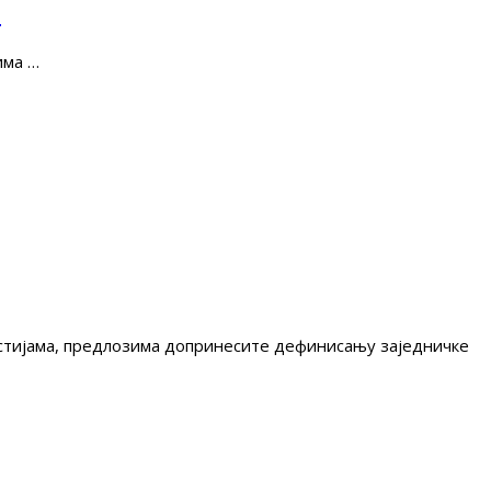
е
има …
гестијама, предлозима допринесите дефинисању заједничке