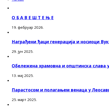
О Б А В Е Ш Т Е Њ Е
19. фебруар 2026.
Награђени ђаци генерација и носиоци Ву
29. јун 2025.
Обележена храмовна и општинска слава 
13. мај 2025.
Парастосом и полагањем венаца у Леоса
25. март 2025.