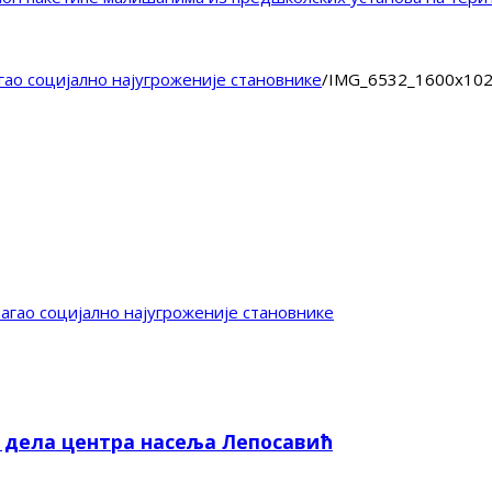
ао социјално најугроженије становнике
/
IMG_6532_1600x10
гао социјално најугроженије становнике
е дела центра насеља Лепосавић