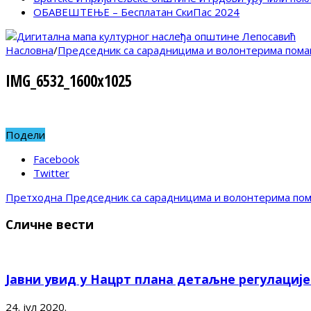
ОБАВЕШТЕЊЕ – Бесплатан СкиПас 2024
Насловна
/
Председник са сарадницима и волонтерима помаг
IMG_6532_1600x1025
Подели
Facebook
Twitter
Претходна
Председник са сарадницима и волонтерима пома
Сличне вести
Јавни увид у Нацрт плана детаљне регулациј
24. јул 2020.