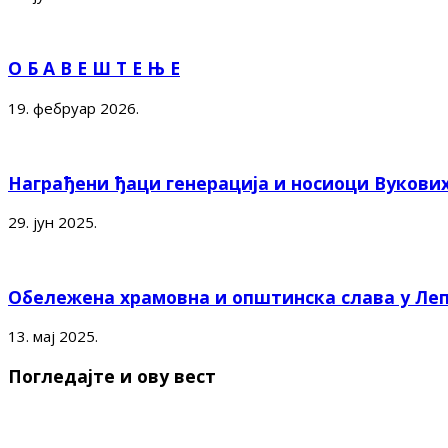
О Б А В Е Ш Т Е Њ Е
19. фебруар 2026.
Награђени ђаци генерација и носиоци Вукови
29. јун 2025.
Обележена храмовна и општинска слава у Ле
13. мај 2025.
Погледајте и ову вест