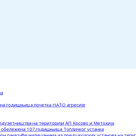
ма
ена годишњица почетка НАТО агресије
редузетништва на територији АП Косово и Метохија
 обележена 107.годишњица Топличког устанка
клон пакетиће малишанима из предшколских установа на тер