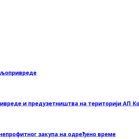
пољопривреде
ривреде и предузетништва на територији АП Ко
 непрофитног закупа на одређено време