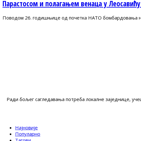
Парастосом и полагањем венаца у Леосавићу
Поводом 26. годишњице од почетка НАТО бомбардовања на 
Ради бољег сагледавања потреба локалне заједнице, учеш
Најновије
Популарно
Тагови