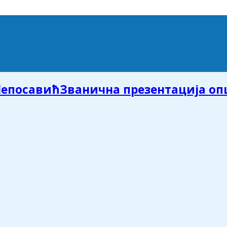
Званична презентација о