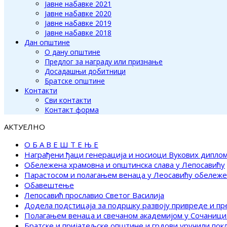
Јавне набавке 2021
Јавне набавке 2020
Јавне набавке 2019
Јавне набавке 2018
Дан општине
О дану општине
Предлог за награду или признање
Досадашњи добитници
Братске општине
Контакти
Сви контакти
Контакт форма
АКТУЕЛНО
О Б А В Е Ш Т Е Њ Е
Награђени ђаци генерација и носиоци Вукових дипло
Обележена храмовна и општинска слава у Лепосавићу
Парастосом и полагањем венаца у Леосавићу обележ
Обавештење
Лепосавић прославио Светог Василија
Додела подстицаја за подршку развоју привреде и п
Полагањем венаца и свечаном академијом у Сочаници
Братске и пријатељске општине и грдови уручили по