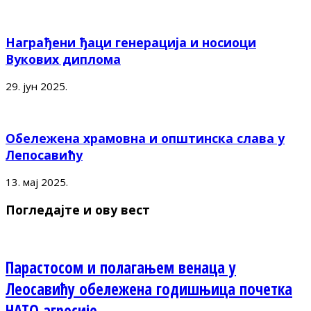
Награђени ђаци генерација и носиоци
Вукових диплома
29. јун 2025.
Обележена храмовна и општинска слава у
Лепосавићу
13. мај 2025.
Погледајте и ову вест
Парастосом и полагањем венаца у
Леосавићу обележена годишњица почетка
НАТО агресије