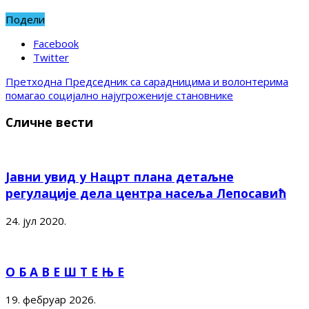
Подели
Facebook
Twitter
Претходна
Председник са сарадницима и волонтерима
помагао социјално најугроженије становнике
Сличне вести
Јавни увид у Нацрт плана детаљне
регулације дела центра насеља Лепосавић
24. јул 2020.
О Б А В Е Ш Т Е Њ Е
19. фебруар 2026.