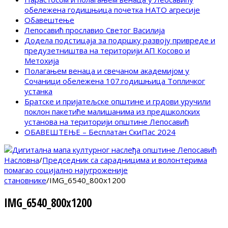
обележена годишњица почетка НАТО агресије
Обавештење
Лепосавић прославио Светог Василија
Додела подстицаја за подршку развоју привреде и
предузетништва на територији АП Косово и
Метохија
Полагањем венаца и свечаном академијом у
Сочаници обележена 107.годишњица Топличког
устанка
Братске и пријатељске општине и грдови уручили
поклон пакетиће малишанима из предшколских
установа на територији општине Лепосавић
ОБАВЕШТЕЊЕ – Бесплатан СкиПас 2024
Насловна
/
Председник са сарадницима и волонтерима
помагао социјално најугроженије
становнике
/
IMG_6540_800x1200
IMG_6540_800x1200