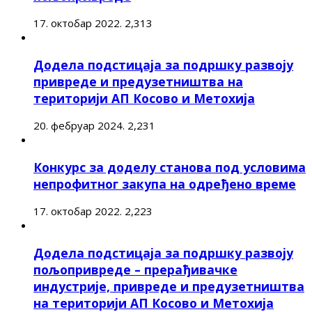
17. октобар 2022.
2,313
Додела подстицаја за подршку развоју
привреде и предузетништва на
територији АП Косово и Метохија
20. фебруар 2024.
2,231
Конкурс за доделу станова под условима
непрофитног закупа на одређено време
17. октобар 2022.
2,223
Додела подстицаја за подршку развоју
пољопривреде – прерађивачке
индустрије, привреде и предузетништва
на територији АП Косово и Метохија