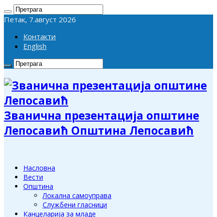
Петак, 7.август 2026
Контакти
English
Званична презентација општине
Лепосавић Општина Лепосавић
Насловна
Вести
Општина
Локална самоуправа
Службени гласници
Канцеларија за младе