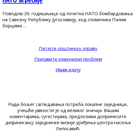
Поводом 26. годишњице од почетка НАТО бомбардовања
на Савезну Републику Југославију, код споменика Палим
борцима …
Питајте општинску управу
Пријавите комунални проблем
Имам идеју
Ради бољег сагледавања потреба локалне заједнице,
учешће јавности је од великог значаја. Вашим
коментарима, сугестијама, предлозима допринесите
дефинисању заједничке визије уређења центра насеља
Лепосавић.