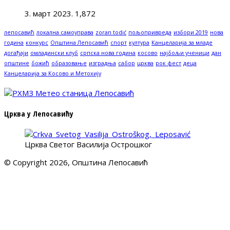
3. март 2023.
1,872
лепосавић
локална самоуправа
zoran todić
пољопривреда
избори 2019
нова
година
конкурс
Општина Лепосавић
спорт
култура
Канцеларија за младе
догађаји
омладински клуб
српска нова година
косово
најбољи ученици
дан
општине
божић
образовање
изградња
сабор
црква
рок фест
деца
Канцеларија за Косово и Метохију
Црква у Лепосавићу
Црква Светог Василија Острошког
© Copyright 2026, Општина Лепосавић