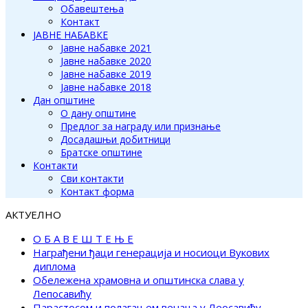
Обавештења
Контакт
ЈАВНЕ НАБАВКЕ
Јавне набавке 2021
Јавне набавке 2020
Јавне набавке 2019
Јавне набавке 2018
Дан општине
О дану општине
Предлог за награду или признање
Досадашњи добитници
Братске општине
Контакти
Сви контакти
Контакт форма
АКТУЕЛНО
О Б А В Е Ш Т Е Њ Е
Награђени ђаци генерација и носиоци Вукових
диплома
Обележена храмовна и општинска слава у
Лепосавићу
Парастосом и полагањем венаца у Леосавићу