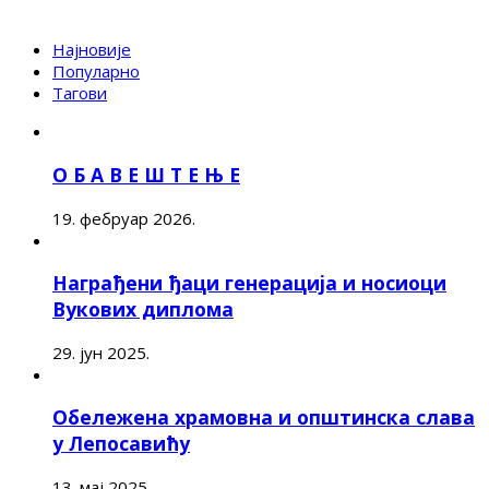
Најновије
Популарно
Тагови
О Б А В Е Ш Т Е Њ Е
19. фебруар 2026.
Награђени ђаци генерација и носиоци
Вукових диплома
29. јун 2025.
Обележена храмовна и општинска слава
у Лепосавићу
13. мај 2025.