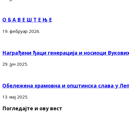
О Б А В Е Ш Т Е Њ Е
19. фебруар 2026.
Награђени ђаци генерација и носиоци Вукови
29. јун 2025.
Обележена храмовна и општинска слава у Ле
13. мај 2025.
Погледајте и ову вест