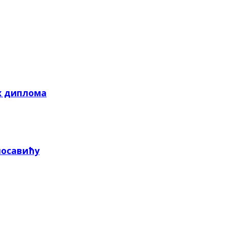
х диплома
посавићу