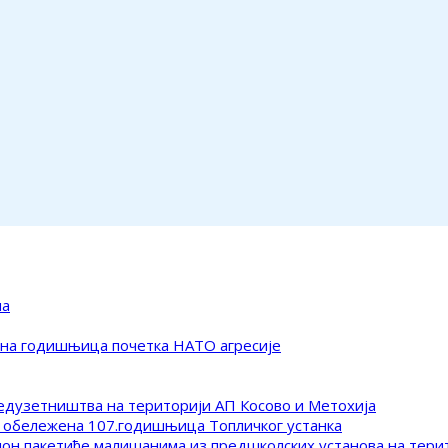
ма
ена годишњица почетка НАТО агресије
редузетништва на територији АП Косово и Метохија
 обележена 107.годишњица Топличког устанка
клон пакетиће малишанима из предшколских установа на тер