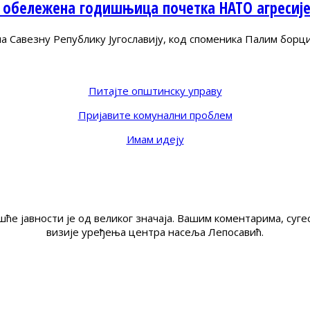
 обележена годишњица почетка НАТО агресиј
Савезну Републику Југославију, код споменика Палим борц
Питајте општинску управу
Пријавите комунални проблем
Имам идеју
ће јавности је од великог значаја. Вашим коментарима, су
визије уређења центра насеља Лепосавић.