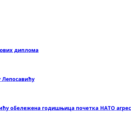
кових диплома
у Лепосавићу
вићу обележена годишњица почетка НАТО агрес