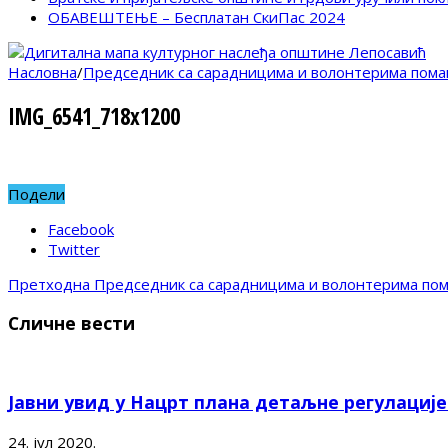
ОБАВЕШТЕЊЕ – Бесплатан СкиПас 2024
Насловна
/
Председник са сарадницима и волонтерима помаг
IMG_6541_718x1200
Подели
Facebook
Twitter
Претходна
Председник са сарадницима и волонтерима пома
Сличне вести
Јавни увид у Нацрт плана детаљне регулациј
24. јул 2020.