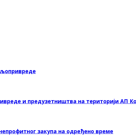
пољопривреде
ривреде и предузетништва на територији АП Ко
 непрофитног закупа на одређено време