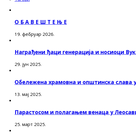
О Б А В Е Ш Т Е Њ Е
19. фебруар 2026.
Награђени ђаци генерација и носиоци Ву
29. јун 2025.
Обележена храмовна и општинска слава 
13. мај 2025.
Парастосом и полагањем венаца у Леоса
25. март 2025.