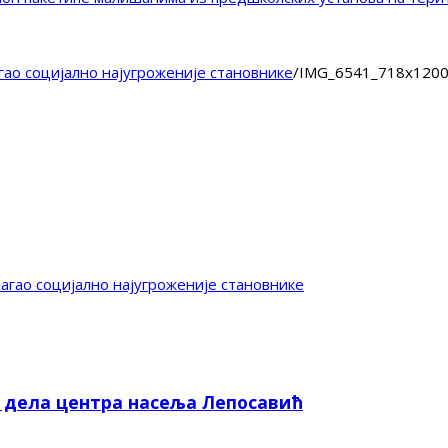
ао социјално најугроженије становнике
/
IMG_6541_718x120
гао социјално најугроженије становнике
е дела центра насеља Лепосавић