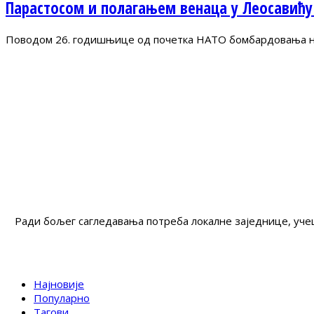
Парастосом и полагањем венаца у Леосавићу
Поводом 26. годишњице од почетка НАТО бомбардовања на 
Ради бољег сагледавања потреба локалне заједнице, учеш
Најновије
Популарно
Тагови