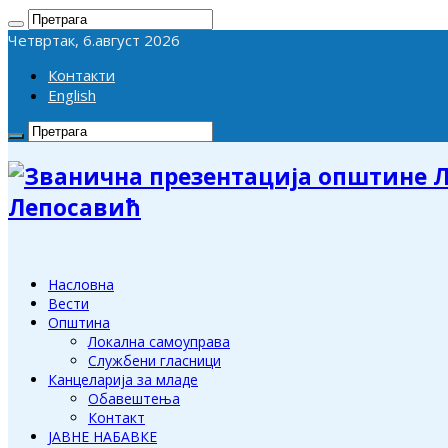
Четвртак, 6.август 2026
Контакти
English
Лепосавић
Насловна
Вести
Општина
Локална самоуправа
Службени гласници
Канцеларија за младе
Обавештења
Контакт
ЈАВНЕ НАБАВКЕ