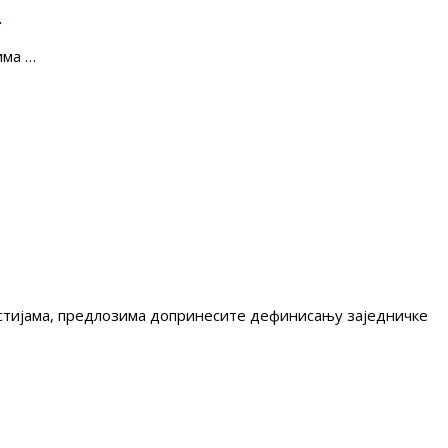
е
има …
гестијама, предлозима допринесите дефинисању заједничке