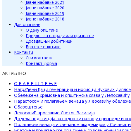
Јавне набавке 2021
Јавне набавке 2020
Јавне набавке 2019
Јавне набавке 2018
Дан општине
О дану општине
Предлог за награду или признање
Досадашњи добитници
Братске општине
Контакти
Сви контакти
Контакт форма
АКТУЕЛНО
О Б А В Е Ш Т Е Њ Е
Награђени ђаци генерација и носиоци Вукових дипло
Обележена храмовна и општинска слава у Лепосавићу
Парастосом и полагањем венаца у Леосавићу обележ
Обавештење
Лепосавић прославио Светог Василија
Додела подстицаја за подршку развоју привреде и п
Полагањем венаца и свечаном академијом у Сочаници
Братске и пријатељске општине и грдови уручили по