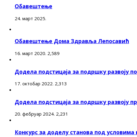
Обавештење
24. март 2025.
Обавештење Дома Здравља Лепосавић
16. март 2020.
2,589
Додела подстицаја за подршку развоју 
17. октобар 2022.
2,313
Додела подстицаја за подршку развоју п
20. фебруар 2024.
2,231
Конкурс за доделу станова под условима