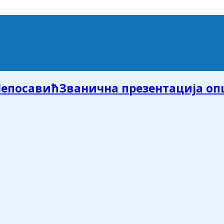
Званична презентација о