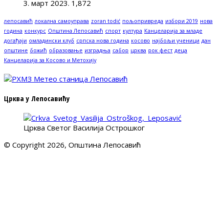
3. март 2023.
1,872
лепосавић
локална самоуправа
zoran todić
пољопривреда
избори 2019
нова
година
конкурс
Општина Лепосавић
спорт
култура
Канцеларија за младе
догађаји
омладински клуб
српска нова година
косово
најбољи ученици
дан
општине
божић
образовање
изградња
сабор
црква
рок фест
деца
Канцеларија за Косово и Метохију
Црква у Лепосавићу
Црква Светог Василија Острошког
© Copyright 2026, Општина Лепосавић