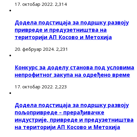
17. октобар 2022.
2,314
Додела подстицаја за подршку развоју
привреде и предузетништва на
територији АП Косово и Метохија
20. фебруар 2024.
2,231
Конкурс за доделу станова под условима
непрофитног закупа на одређено време
17. октобар 2022.
2,223
Додела подстицаја за подршку развоју
пољопривреде – прерађивачке
индустрије, привреде и предузетништва
на територији АП Косово и Метохија