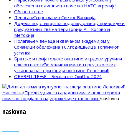
обележена годишњица почетка НАТО агресије
Обавештење
Лепосавић прославио Светог Василија
Додела подстицаја за подршку развоју привреде и
предузетништва на територији АП Косово и
Метохија
Полагањем венаца и свечаном академијом у
Сочаници обележена 107.годишњица Топличког
устанка
Братске и пријатељске општине и грдови уручили
поклон пакетиће малишанима из предшколских
установа на територији општине Лепосавић
ОБАВЕШТЕЊЕ – Бесплатан СкиПас 2024
Насловна
/
Председник са сарадницима и волонтерима
помагао социјално најугроженије становнике
/
naslovna
naslovna