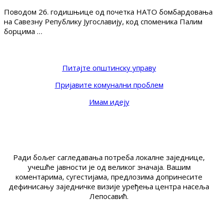
Поводом 26. годишњице од почетка НАТО бомбардовања
на Савезну Републику Југославију, код споменика Палим
борцима …
Питајте општинску управу
Пријавите комунални проблем
Имам идеју
Ради бољег сагледавања потреба локалне заједнице,
учешће јавности је од великог значаја. Вашим
коментарима, сугестијама, предлозима допринесите
дефинисању заједничке визије уређења центра насеља
Лепосавић.