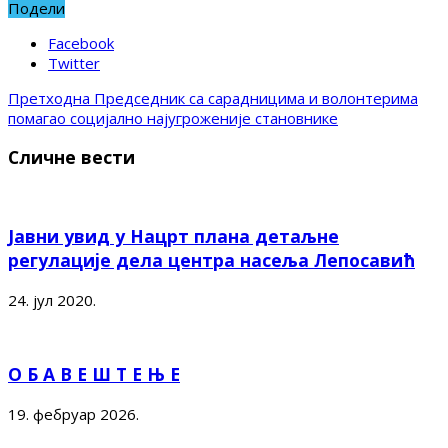
Подели
Facebook
Twitter
Претходна
Председник са сарадницима и волонтерима
помагао социјално најугроженије становнике
Сличне вести
Јавни увид у Нацрт плана детаљне
регулације дела центра насеља Лепосавић
24. јул 2020.
О Б А В Е Ш Т Е Њ Е
19. фебруар 2026.