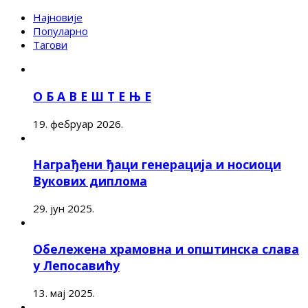
Најновије
Популарно
Тагови
О Б А В Е Ш Т Е Њ Е
19. фебруар 2026.
Награђени ђаци генерација и носиоци
Вукових диплома
29. јун 2025.
Обележена храмовна и општинска слава
у Лепосавићу
13. мај 2025.