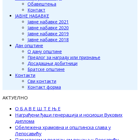
Обавештења
Контакт
ЈАВНЕ НАБАВКЕ
Јавне набавке 2021
Јавне набавке 2020
Јавне набавке 2019
Јавне набавке 2018
Дан општине
О дану општине
Предлог за награду или признање
Досадашњи добитници
Братске општине
Контакти
Сви контакти
Контакт форма
АКТУЕЛНО
О Б А В Е Ш Т Е Њ Е
Награђени ђаци генерација и носиоци Вукових
диплома
Обележена храмовна и општинска слава у
Лепосавићу
Парастосом и полагањем венаца у Леосавићу