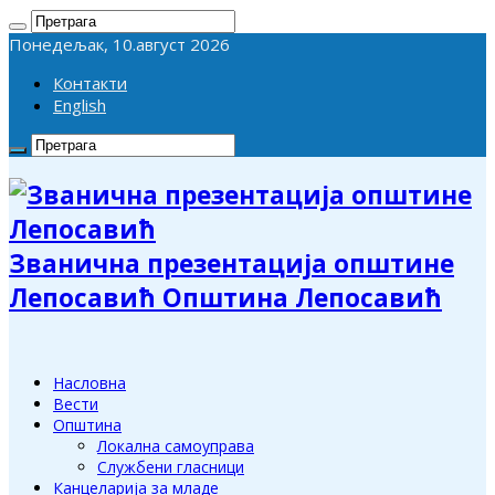
Понедељак, 10.август 2026
Контакти
English
Званична презентација општине
Лепосавић Општина Лепосавић
Насловна
Вести
Општина
Локална самоуправа
Службени гласници
Канцеларија за младе