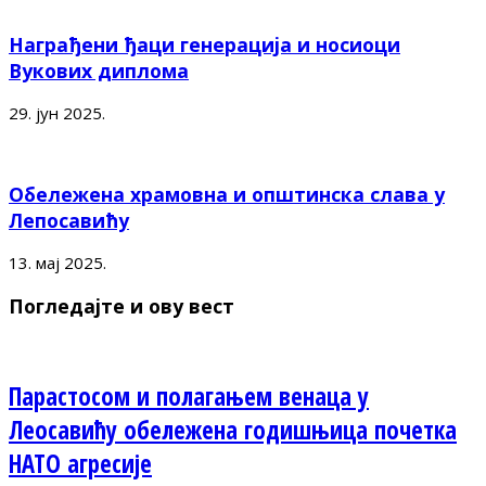
Награђени ђаци генерација и носиоци
Вукових диплома
29. јун 2025.
Обележена храмовна и општинска слава у
Лепосавићу
13. мај 2025.
Погледајте и ову вест
Парастосом и полагањем венаца у
Леосавићу обележена годишњица почетка
НАТО агресије