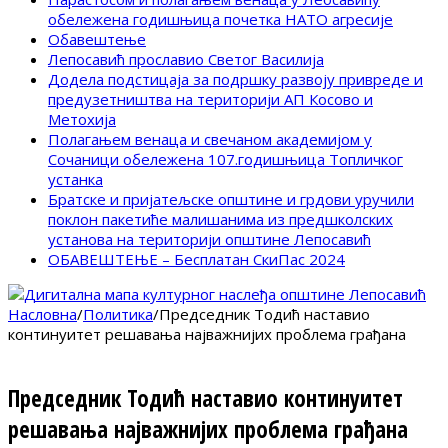
обележена годишњица почетка НАТО агресије
Обавештење
Лепосавић прославио Светог Василија
Додела подстицаја за подршку развоју привреде и
предузетништва на територији АП Косово и
Метохија
Полагањем венаца и свечаном академијом у
Сочаници обележена 107.годишњица Топличког
устанка
Братске и пријатељске општине и грдови уручили
поклон пакетиће малишанима из предшколских
установа на територији општине Лепосавић
ОБАВЕШТЕЊЕ – Бесплатан СкиПас 2024
Насловна
/
Политика
/
Председник Тодић наставио
континуитет решавања најважнијих проблема грађана
Председник Тодић наставио континуитет
решавања најважнијих проблема грађана