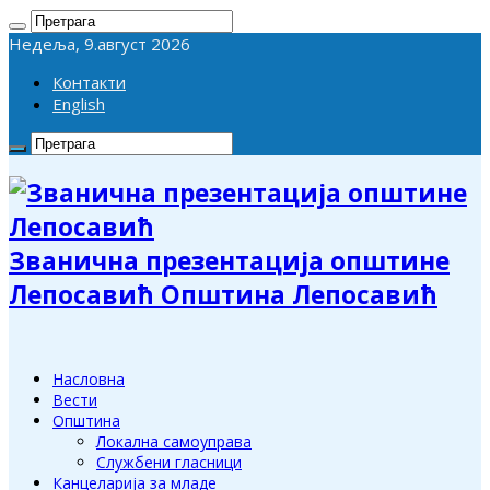
Недеља, 9.август 2026
Контакти
English
Званична презентација општине
Лепосавић Општина Лепосавић
Насловна
Вести
Општина
Локална самоуправа
Службени гласници
Канцеларија за младе