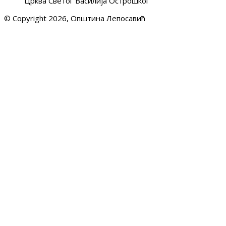
Црква Светог Василија Острошког
© Copyright 2026, Општина Лепосавић