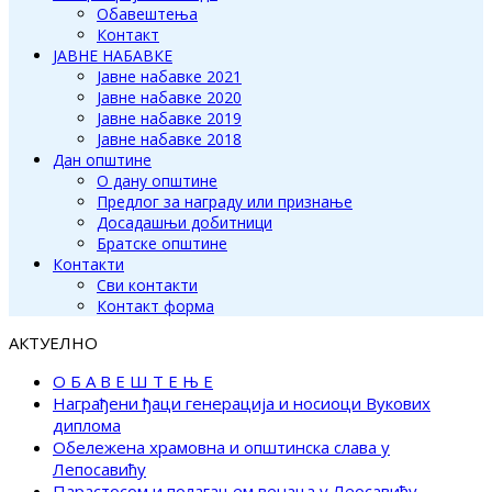
Обавештења
Контакт
ЈАВНЕ НАБАВКЕ
Јавне набавке 2021
Јавне набавке 2020
Јавне набавке 2019
Јавне набавке 2018
Дан општине
О дану општине
Предлог за награду или признање
Досадашњи добитници
Братске општине
Контакти
Сви контакти
Контакт форма
АКТУЕЛНО
О Б А В Е Ш Т Е Њ Е
Награђени ђаци генерација и носиоци Вукових
диплома
Обележена храмовна и општинска слава у
Лепосавићу
Парастосом и полагањем венаца у Леосавићу