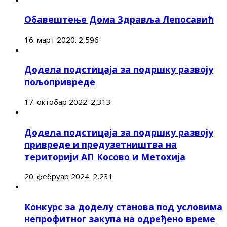
Обавештење Дома Здравља Лепосавић
16. март 2020.
2,596
Додела подстицаја за подршку развоју
пољопривреде
17. октобар 2022.
2,313
Додела подстицаја за подршку развоју
привреде и предузетништва на
територији АП Косово и Метохија
20. фебруар 2024.
2,231
Конкурс за доделу станова под условима
непрофитног закупа на одређено време