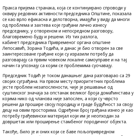
Пракса пријема странака, која се континуирано спроводи у
оквиру редовних активности председника Општине, показала
се као врло ефикасна и делотворна, имајући у виду да многи
од проблема и захтева које грађани лично изнесу
председнику, у отвореном и непосредном разговору,
благовремено буду и решени. Из тих разлога,
кабинет председника Привременог органа општине
Лепосавић, Зорана Тодића, и данас је био отворен за све
заинтересоване грађане који су изразили потребу да
разговарају са првим човеком локалне самоуправе и на тај
начин га упознају са којим се проблемима суочавају.
Председник Тодић је током данашњег дана разговарао са 29
својих суграђана. На првом месту приоритетних проблема
јесте проблем незапослености, чије је решавање од
суштинског значаја за опстанак великог броја домаћинстава у
којима нико од чланова није запослен, а који су чврсто
решени да прошире своју породицу и граде будућност за своју
децу на овим просторима. Одређени број грађана изнео је као
потребу грађевински материјал који им је неопходан за
довршетак или проширење стамбеног породичног објекта.
Такође, било је и оних који се баве пољопривредном