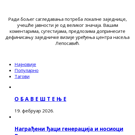
Ради бољег сагледавања потреба локалне заједнице,
учешће јавности је од великог значаја. Вашим
коментарима, сугестијама, предлозима допринесите
дефинисању заједничке визије уређења центра насеља
Лепосавић.
Најновије
Популарно
Тагови
О Б А В Е Ш Т Е Њ Е
19. фебруар 2026.
Награђени ђаци генерација и носиоци