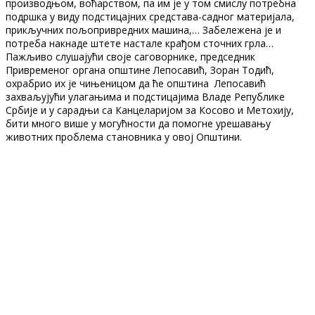
производњом, воћарством, па им је у том смислу потребна
подршка у виду подстицајних средстава-садног материјала,
прикључних пољопривредних машина,… Забележена је и
потреба накнаде штете настале крађом сточних грла…
Пажљиво слушајући своје саговорнике, председник
Привременог органа општине Лепосавић, Зоран Тодић,
охрабрио их је чињеницом да ће општина Лепосавић
захваљујући улагањима и подстицајима Владе Републике
Србије и у сарадњи са Канцеларијом за Косово и Метохију,
бити много више у могућности да помогне урешавању
животних проблема становника у овој Општини.