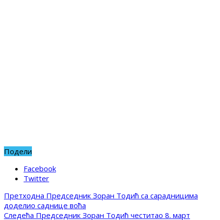
Подели
Facebook
Twitter
Претходна
Председник Зоран Тодић са сарадницима
доделио саднице воћа
Следећа
Председник Зоран Тодић честитао 8. март