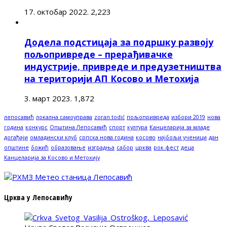
17. октобар 2022.
2,223
Додела подстицаја за подршку развоју
пољопривреде – прерађивачке
индустрије, привреде и предузетништва
на територији АП Косово и Метохија
3. март 2023.
1,872
лепосавић
локална самоуправа
zoran todić
пољопривреда
избори 2019
нова
година
конкурс
Општина Лепосавић
спорт
култура
Канцеларија за младе
догађаји
омладински клуб
српска нова година
косово
најбољи ученици
дан
општине
божић
образовање
изградња
сабор
црква
рок фест
деца
Канцеларија за Косово и Метохију
Црква у Лепосавићу