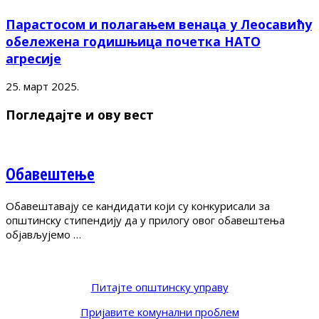
Парастосом и полагањем венаца у Леосавићу
обележена годишњица почетка НАТО
агресије
25. март 2025.
Погледајте и ову вест
Обавештење
Обавештавају се кандидати који су конкурисали за
општинску стипендију да у прилогу овог обавештења
објављујемо …
Питајте општинску управу
Пријавите комунални проблем