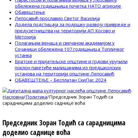
обележена годишњица почетка НАТО агресије
Обавештење
Лепосавић прославио Светог Василија
Додела подстицаја за подршку развоју привреде и
предузетништва на територији АП Косово и
Метохија
Полагањем венаца и свечаном академијом у
Сочаници обележена 107.годишњица Топличког
устанка
Братске и пријатељске општине и грдови уручили
поклон пакетиће малишанима из предшколских
установа на територији општине Лепосавић
ОБАВЕШТЕЊЕ – Бесплатан СкиПас 2024
Насловна
/
Политика
/
Председник Зоран Тодић са
сарадницима доделио саднице воћа
Председник Зоран Тодић са сарадницима
доделио саднице воћа