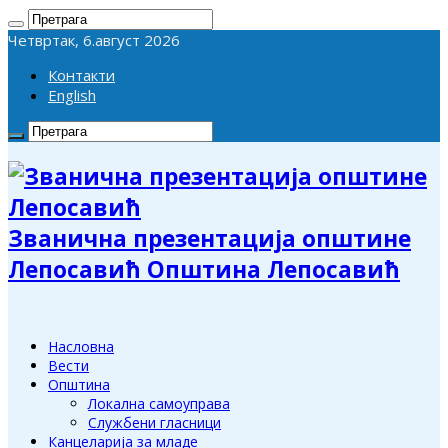
Четвртак, 6.август 2026
Контакти
English
Званична презентација општине
Лепосавић Општина Лепосавић
Насловна
Вести
Општина
Локална самоуправа
Службени гласници
Канцеларија за младе