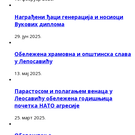
Награђени ђаци генерација и носиоци
Вукових диплома
29. јун 2025.
Обележена храмовна и општинска слава
у Лепосавићу
13. мај 2025.
Парастосом и полагањем венаца у
Леосавићу обележена годишњица
почетка НАТО агресије
25. март 2025.