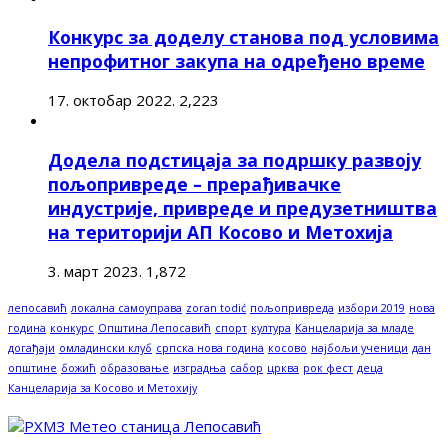
Конкурс за доделу станова под условима
непрофитног закупа на одређено време
17. октобар 2022.
2,223
Додела подстицаја за подршку развоју
пољопривреде – прерађивачке
индустрије, привреде и предузетништва
на територији АП Косово и Метохија
3. март 2023.
1,872
лепосавић
локална самоуправа
zoran todić
пољопривреда
избори 2019
нова
година
конкурс
Општина Лепосавић
спорт
култура
Канцеларија за младе
догађаји
омладински клуб
српска нова година
косово
најбољи ученици
дан
општине
божић
образовање
изградња
сабор
црква
рок фест
деца
Канцеларија за Косово и Метохију