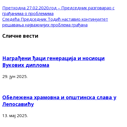
Претходна
27.02.2020.год – Председник разговарао с
грађанима о проблемима
Следећа
Председник Тодић наставио континуитет
решавања најважнијих проблема грађана
Сличне вести
Награђени ђаци генерација и носиоци
Вукових диплома
29. јун 2025.
Обележена храмовна и општинска слава у
Лепосавићу
13. мај 2025.