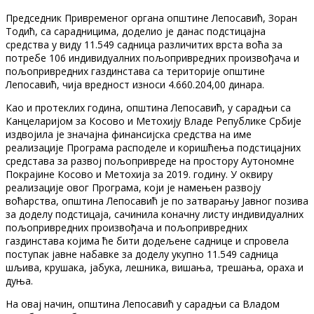
Председник Привременог органа општине Лепосавић, Зоран
Тодић, са сарадницима, доделио је данас подстицајна
средства у виду 11.549 садница различитих врста воћа за
потребе 106 индивидуалних пољопривредних произвођача и
пољопривредних газдинстава са територије општине
Лепосавић, чија вредност износи 4.660.204,00 динара.
Као и протеклих година, општина Лепосавић, у сарадњи са
Канцеларијом за Косово и Метохију Владе Републике Србије
издвојила је значајна финансијска средства на име
реализације Програма расподеле и коришћења подстицајних
средстава за развој пољопривреде на простору Аутономне
Покрајине Косово и Метохија за 2019. годину. У оквиру
реализације овог Програма, који је намењен развоју
воћарства, oпштина Лепосавић је по затварању Јавног позива
за доделу подстицаја, сачинила коначну листу индивидуалних
пољопривредних произвођача и пољопривредних
газдинстава којима ће бити додељене саднице и спровела
поступак јавне набавке за доделу укупно 11.549 садница
шљива, крушака, јабука, лешника, вишања, трешања, ораха и
дуња.
На овај начин, општина Лепосавић у сарадњи са Владом