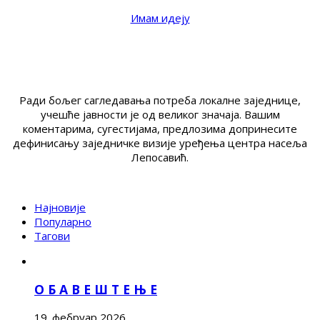
Имам идеју
Ради бољег сагледавања потреба локалне заједнице,
учешће јавности је од великог значаја. Вашим
коментарима, сугестијама, предлозима допринесите
дефинисању заједничке визије уређења центра насеља
Лепосавић.
Најновије
Популарно
Тагови
О Б А В Е Ш Т Е Њ Е
19. фебруар 2026.