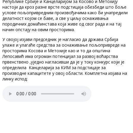
Републике Србије и Канцеларијом за Косово и Метохију
настоји да кроз разне врсте подстицаја обезбеди што боље
услове пољопривредним произвођачима како би унапредили
делатност којом се баве, а све у циљу оснаживања
породичних домаћинстава која живе од свог рада и на тај
начин опстају на овим просторима.
У својој изјави председник је нагласио да држава Србија
улаже и улагаће средства за оснаживање пољопривреде на
просторима Косова и Метохије као и то да општина
Лепосавић има огроман потенцијал за развој воћарства
првенствено ,уједно нагласивши да је у току конкурс који је
определила Канцеларија за КИМ за подстицаје за
производне капацитете у овој области. Комплетна изјава на
линку испод: