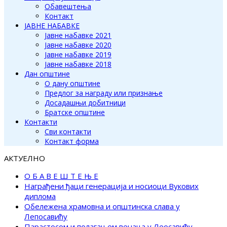
Обавештења
Контакт
ЈАВНЕ НАБАВКЕ
Јавне набавке 2021
Јавне набавке 2020
Јавне набавке 2019
Јавне набавке 2018
Дан општине
О дану општине
Предлог за награду или признање
Досадашњи добитници
Братске општине
Контакти
Сви контакти
Контакт форма
АКТУЕЛНО
О Б А В Е Ш Т Е Њ Е
Награђени ђаци генерација и носиоци Вукових
диплома
Обележена храмовна и општинска слава у
Лепосавићу
Парастосом и полагањем венаца у Леосавићу