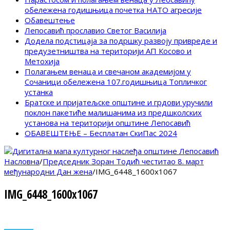
обележена годишњица почетка НАТО агресије
Обавештење
Лепосавић прославио Светог Василија
Додела подстицаја за подршку развоју привреде и
предузетништва на територији АП Косово и
Метохија
Полагањем венаца и свечаном академијом у
Сочаници обележена 107.годишњица Топличког
устанка
Братске и пријатељске општине и грдови уручили
поклон пакетиће малишанима из предшколских
установа на територији општине Лепосавић
ОБАВЕШТЕЊЕ – Бесплатан СкиПас 2024
Насловна
/
Председник Зоран Тодић честитао 8. март
међународни Дан жена
/
IMG_6448_1600x1067
IMG_6448_1600x1067