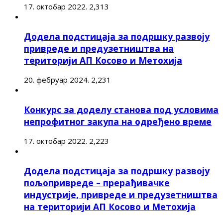
17. октобар 2022.
2,313
Додела подстицаја за подршку развоју
привреде и предузетништва на
територији АП Косово и Метохија
20. фебруар 2024.
2,231
Конкурс за доделу станова под условима
непрофитног закупа на одређено време
17. октобар 2022.
2,223
Додела подстицаја за подршку развоју
пољопривреде – прерађивачке
индустрије, привреде и предузетништва
на територији АП Косово и Метохија