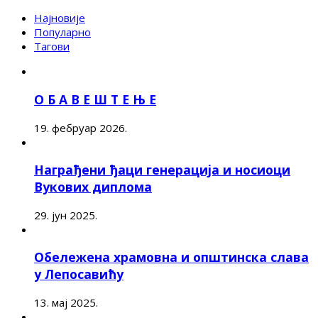
Најновије
Популарно
Тагови
О Б А В Е Ш Т Е Њ Е
19. фебруар 2026.
Награђени ђаци генерација и носиоци
Вукових диплома
29. јун 2025.
Обележена храмовна и општинска слава
у Лепосавићу
13. мај 2025.