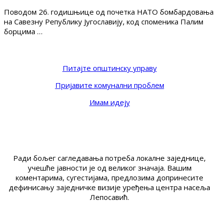
Поводом 26. годишњице од почетка НАТО бомбардовања
на Савезну Републику Југославију, код споменика Палим
борцима …
Питајте општинску управу
Пријавите комунални проблем
Имам идеју
Ради бољег сагледавања потреба локалне заједнице,
учешће јавности је од великог значаја. Вашим
коментарима, сугестијама, предлозима допринесите
дефинисању заједничке визије уређења центра насеља
Лепосавић.