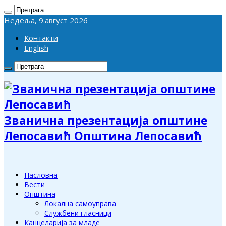
Недеља, 9.август 2026
Контакти
English
Званична презентација општине
Лепосавић Општина Лепосавић
Насловна
Вести
Општина
Локална самоуправа
Службени гласници
Канцеларија за младе