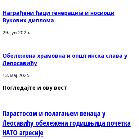
Награђени ђаци генерација и носиоци
Вукових диплома
29. јун 2025.
Обележена храмовна и општинска слава у
Лепосавићу
13. мај 2025.
Погледајте и ову вест
Парастосом и полагањем венаца у
Леосавићу обележена годишњица почетка
НАТО агресије