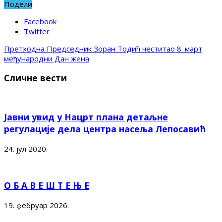
Подели
Facebook
Twitter
Претходна
Председник Зоран Тодић честитао 8. март
међународни Дан жена
Сличне вести
Јавни увид у Нацрт плана детаљне
регулације дела центра насеља Лепосавић
24. јул 2020.
О Б А В Е Ш Т Е Њ Е
19. фебруар 2026.