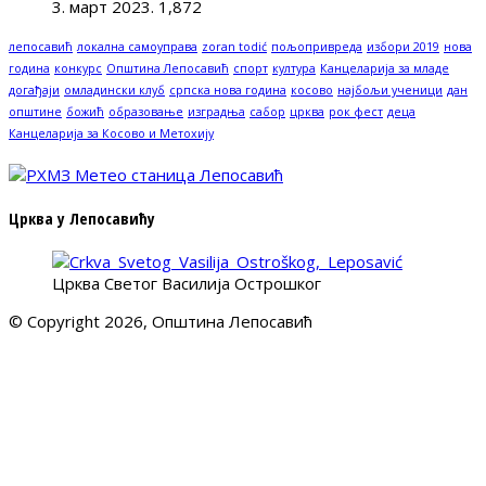
3. март 2023.
1,872
лепосавић
локална самоуправа
zoran todić
пољопривреда
избори 2019
нова
година
конкурс
Општина Лепосавић
спорт
култура
Канцеларија за младе
догађаји
омладински клуб
српска нова година
косово
најбољи ученици
дан
општине
божић
образовање
изградња
сабор
црква
рок фест
деца
Канцеларија за Косово и Метохију
Црква у Лепосавићу
Црква Светог Василија Острошког
© Copyright 2026, Општина Лепосавић