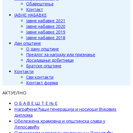
Обавештења
Контакт
ЈАВНЕ НАБАВКЕ
Јавне набавке 2021
Јавне набавке 2020
Јавне набавке 2019
Јавне набавке 2018
Дан општине
О дану општине
Предлог за награду или признање
Досадашњи добитници
Братске општине
Контакти
Сви контакти
Контакт форма
АКТУЕЛНО
О Б А В Е Ш Т Е Њ Е
Награђени ђаци генерација и носиоци Вукових
диплома
Обележена храмовна и општинска слава у
Лепосавићу
Парастосом и полагањем венаца у Леосавићу