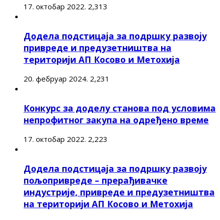
17. октобар 2022.
2,313
Додела подстицаја за подршку развоју
привреде и предузетништва на
територији АП Косово и Метохија
20. фебруар 2024.
2,231
Конкурс за доделу станова под условима
непрофитног закупа на одређено време
17. октобар 2022.
2,223
Додела подстицаја за подршку развоју
пољопривреде – прерађивачке
индустрије, привреде и предузетништва
на територији АП Косово и Метохија