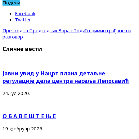
Подели
Facebook
Twitter
Претходна
Председник Зоран Тодић примио грађане на
разговор
Сличне вести
Јавни увид у Нацрт плана детаљне
регулације дела центра насеља Лепосавић
24. јул 2020.
О Б А В Е Ш Т Е Њ Е
19. фебруар 2026.