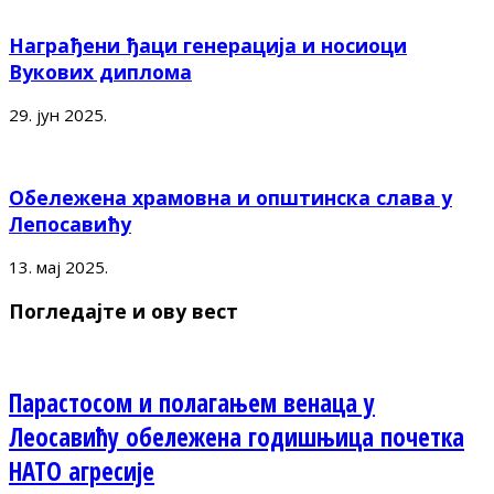
Награђени ђаци генерација и носиоци
Вукових диплома
29. јун 2025.
Обележена храмовна и општинска слава у
Лепосавићу
13. мај 2025.
Погледајте и ову вест
Парастосом и полагањем венаца у
Леосавићу обележена годишњица почетка
НАТО агресије