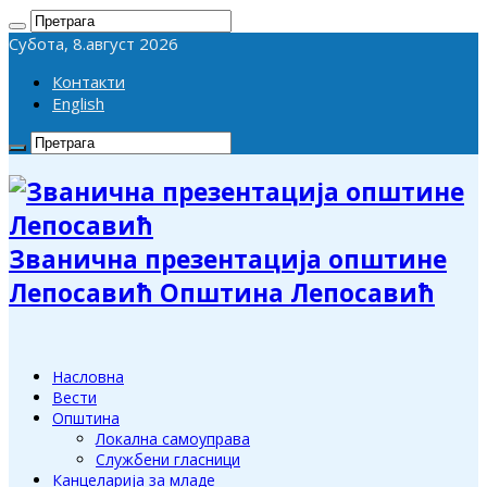
Субота, 8.август 2026
Контакти
English
Званична презентација општине
Лепосавић Општина Лепосавић
Насловна
Вести
Општина
Локална самоуправа
Службени гласници
Канцеларија за младе