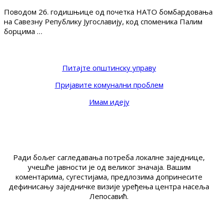
Поводом 26. годишњице од почетка НАТО бомбардовања
на Савезну Републику Југославију, код споменика Палим
борцима …
Питајте општинску управу
Пријавите комунални проблем
Имам идеју
Ради бољег сагледавања потреба локалне заједнице,
учешће јавности је од великог значаја. Вашим
коментарима, сугестијама, предлозима допринесите
дефинисању заједничке визије уређења центра насеља
Лепосавић.