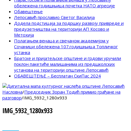
обележена годишњица почетка НАТО агресије
Обавештење
Лепосавић прославио Светог Василија
Додела подстицаја за подршку развоју привреде и
предузетништва на територији АП Косово и
Метохија
Полагањем венаца и свечаном академијом у
Сочаници обележена 107.годишњица Топличког
устанка
Братске и пријатељске општине и грдови уручили
поклон пакетиће малишанима из предшколских
установа на територији општине Лепосавић
ОБАВЕШТЕЊЕ – Бесплатан СкиПас 2024
Насловна
/
Председник Зоран Тодић примио грађане на
разговор
/
IMG_5932_1280x933
IMG_5932_1280x933