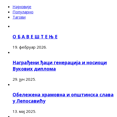
Најновије
Популарно
Тагови
О Б А В Е Ш Т Е Њ Е
19. фебруар 2026.
Награђени ђаци генерација и носиоци
Вукових диплома
29. јун 2025.
Обележена храмовна и општинска слава
у Лепосавићу
13. мај 2025.