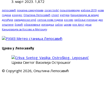
3. март 2023.
1,872
лепосавић
локална самоуправа
zoran todić
пољопривреда
избори 2019
нова
година
конкурс
Општина Лепосавић
спорт
култура
Канцеларија за младе
догађаји
омладински клуб
српска нова година
косово
најбољи ученици
дан
општине
божић
образовање
изградња
сабор
црква
рок фест
деца
Канцеларија за Косово и Метохију
Црква у Лепосавићу
Црква Светог Василија Острошког
© Copyright 2026, Општина Лепосавић