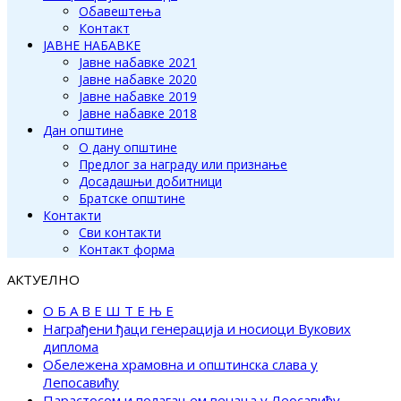
Обавештења
Контакт
ЈАВНЕ НАБАВКЕ
Јавне набавке 2021
Јавне набавке 2020
Јавне набавке 2019
Јавне набавке 2018
Дан општине
О дану општине
Предлог за награду или признање
Досадашњи добитници
Братске општине
Контакти
Сви контакти
Контакт форма
АКТУЕЛНО
О Б А В Е Ш Т Е Њ Е
Награђени ђаци генерација и носиоци Вукових
диплома
Обележена храмовна и општинска слава у
Лепосавићу
Парастосом и полагањем венаца у Леосавићу