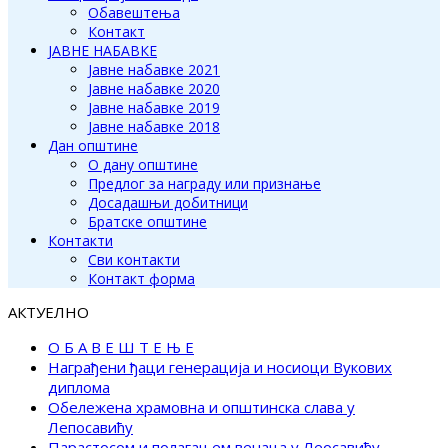
Обавештења
Контакт
ЈАВНЕ НАБАВКЕ
Јавне набавке 2021
Јавне набавке 2020
Јавне набавке 2019
Јавне набавке 2018
Дан општине
О дану општине
Предлог за награду или признање
Досадашњи добитници
Братске општине
Контакти
Сви контакти
Контакт форма
АКТУЕЛНО
О Б А В Е Ш Т Е Њ Е
Награђени ђаци генерација и носиоци Вукових
диплома
Обележена храмовна и општинска слава у
Лепосавићу
Парастосом и полагањем венаца у Леосавићу