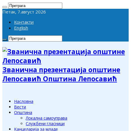
Петак, 7.август 2026
Контакти
English
Званична презентација општине
Лепосавић Општина Лепосавић
Насловна
Вести
Општина
Локална самоуправа
Службени гласници
Канцеларија за младе