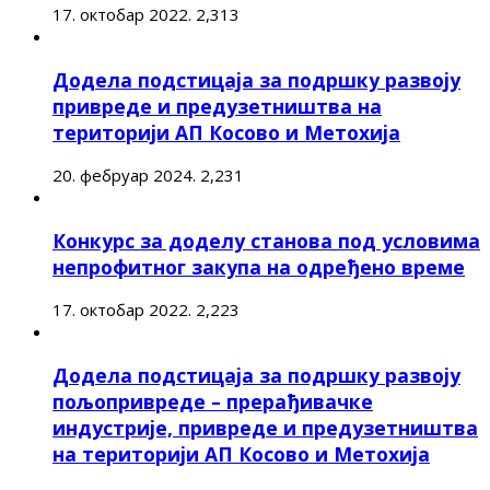
17. октобар 2022.
2,313
Додела подстицаја за подршку развоју
привреде и предузетништва на
територији АП Косово и Метохија
20. фебруар 2024.
2,231
Конкурс за доделу станова под условима
непрофитног закупа на одређено време
17. октобар 2022.
2,223
Додела подстицаја за подршку развоју
пољопривреде – прерађивачке
индустрије, привреде и предузетништва
на територији АП Косово и Метохија