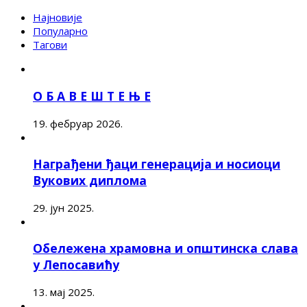
Најновије
Популарно
Тагови
О Б А В Е Ш Т Е Њ Е
19. фебруар 2026.
Награђени ђаци генерација и носиоци
Вукових диплома
29. јун 2025.
Обележена храмовна и општинска слава
у Лепосавићу
13. мај 2025.