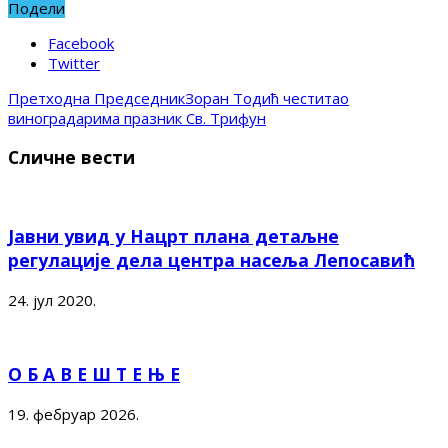
Подели
Facebook
Twitter
Претходна
ПредседникЗоран Тодић честитао
виноградарима празник Св. Трифун
Сличне вести
Јавни увид у Нацрт плана детаљне
регулације дела центра насеља Лепосавић
24. јул 2020.
О Б А В Е Ш Т Е Њ Е
19. фебруар 2026.