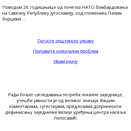
Поводом 26. годишњице од почетка НАТО бомбардовања
на Савезну Републику Југославију, код споменика Палим
борцима …
Питајте општинску управу
Пријавите комунални проблем
Имам идеју
Ради бољег сагледавања потреба локалне заједнице,
учешће јавности је од великог значаја. Вашим
коментарима, сугестијама, предлозима допринесите
дефинисању заједничке визије уређења центра насеља
Лепосавић.