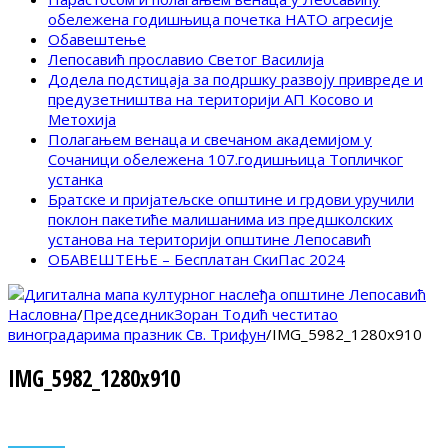
обележена годишњица почетка НАТО агресије
Обавештење
Лепосавић прославио Светог Василија
Додела подстицаја за подршку развоју привреде и
предузетништва на територији АП Косово и
Метохија
Полагањем венаца и свечаном академијом у
Сочаници обележена 107.годишњица Топличког
устанка
Братске и пријатељске општине и грдови уручили
поклон пакетиће малишанима из предшколских
установа на територији општине Лепосавић
ОБАВЕШТЕЊЕ – Бесплатан СкиПас 2024
Насловна
/
ПредседникЗоран Тодић честитао
виноградарима празник Св. Трифун
/
IMG_5982_1280x910
IMG_5982_1280x910