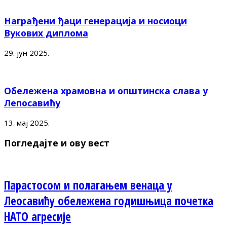
Награђени ђаци генерација и носиоци
Вукових диплома
29. јун 2025.
Обележена храмовна и општинска слава у
Лепосавићу
13. мај 2025.
Погледајте и ову вест
Парастосом и полагањем венаца у
Леосавићу обележена годишњица почетка
НАТО агресије