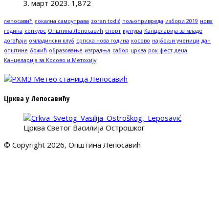
3. март 2023.
1,872
лепосавић
локална самоуправа
zoran todić
пољопривреда
избори 2019
нова
година
конкурс
Општина Лепосавић
спорт
култура
Канцеларија за младе
догађаји
омладински клуб
српска нова година
косово
најбољи ученици
дан
општине
божић
образовање
изградња
сабор
црква
рок фест
деца
Канцеларија за Косово и Метохију
Црква у Лепосавићу
Црква Светог Василија Острошког
© Copyright 2026, Општина Лепосавић