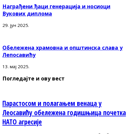
Награђени ђаци генерација и носиоци
Вукових диплома
29. јун 2025.
Обележена храмовна и општинска слава у
Лепосавићу
13. мај 2025.
Погледајте и ову вест
Парастосом и полагањем венаца у
Леосавићу обележена годишњица почетка
НАТО агресије