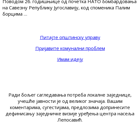
Поводом 26. годишњице од почетка НАТО бомбардовања
на Савезну Републику Југославију, код споменика Палим
борцима …
Питајте општинску управу
Пријавите комунални проблем
Имам идеју
Ради бољег сагледавања потреба локалне заједнице,
учешће јавности је од великог значаја. Вашим
коментарима, сугестијама, предлозима допринесите
дефинисању заједничке визије уређења центра насеља
Лепосавић.