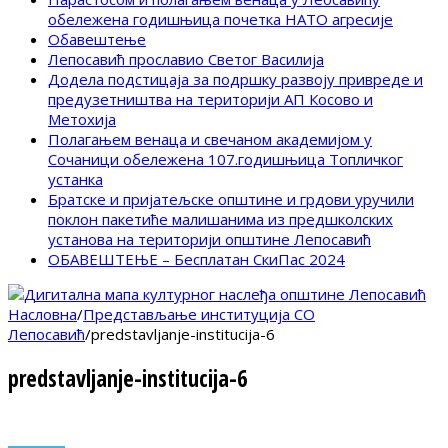
обележена годишњица почетка НАТО агресије
Обавештење
Лепосавић прославио Светог Василија
Додела подстицаја за подршку развоју привреде и
предузетништва на територији АП Косово и
Метохија
Полагањем венаца и свечаном академијом у
Сочаници обележена 107.годишњица Топличког
устанка
Братске и пријатељске општине и грдови уручили
поклон пакетиће малишанима из предшколских
установа на територији општине Лепосавић
ОБАВЕШТЕЊЕ – Бесплатан СкиПас 2024
Насловна
/
Представљање институција СО
Лепосавић
/
predstavljanje-institucija-6
predstavljanje-institucija-6