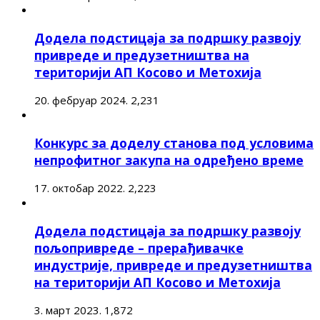
Додела подстицаја за подршку развоју
привреде и предузетништва на
територији АП Косово и Метохија
20. фебруар 2024.
2,231
Конкурс за доделу станова под условима
непрофитног закупа на одређено време
17. октобар 2022.
2,223
Додела подстицаја за подршку развоју
пољопривреде – прерађивачке
индустрије, привреде и предузетништва
на територији АП Косово и Метохија
3. март 2023.
1,872