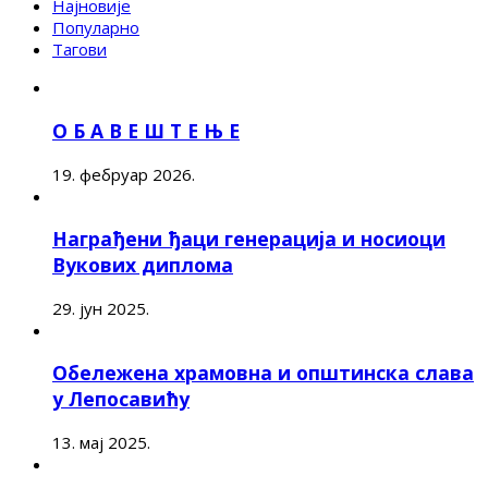
Најновије
Популарно
Тагови
О Б А В Е Ш Т Е Њ Е
19. фебруар 2026.
Награђени ђаци генерација и носиоци
Вукових диплома
29. јун 2025.
Обележена храмовна и општинска слава
у Лепосавићу
13. мај 2025.