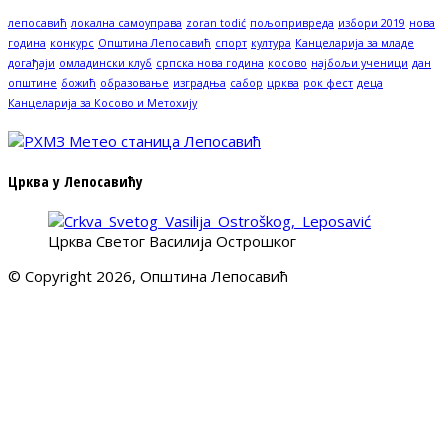
лепосавић
локална самоуправа
zoran todić
пољопривреда
избори 2019
нова
година
конкурс
Општина Лепосавић
спорт
култура
Канцеларија за младе
догађаји
омладински клуб
српска нова година
косово
најбољи ученици
дан
општине
божић
образовање
изградња
сабор
црква
рок фест
деца
Канцеларија за Косово и Метохију
Црква у Лепосавићу
Црква Светог Василија Острошког
© Copyright 2026, Општина Лепосавић