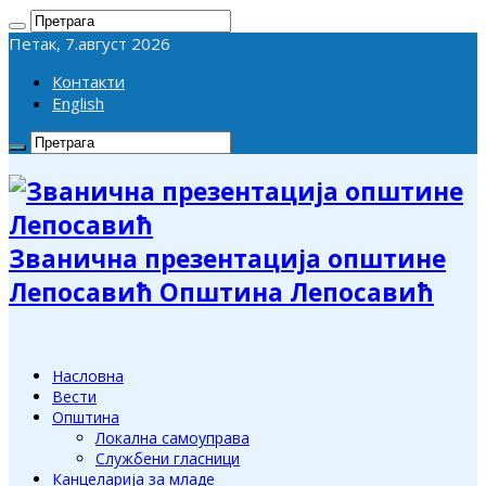
Петак, 7.август 2026
Контакти
English
Званична презентација општине
Лепосавић Општина Лепосавић
Насловна
Вести
Општина
Локална самоуправа
Службени гласници
Канцеларија за младе