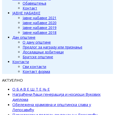
Обавештења
Контакт
ЈАВНЕ НАБАВКЕ
Јавне набавке 2021
Јавне набавке 2020
Јавне набавке 2019
Јавне набавке 2018
Дан општине
О дану општине
Предлог за награду или признање
Досадашњи добитници
Братске општине
Контакти
Сви контакти
Контакт форма
АКТУЕЛНО
О Б А В Е Ш Т Е Њ Е
Награђени ђаци генерација и носиоци Вукових
диплома
Обележена храмовна и општинска слава у
Лепосавићу
Парастосом и полагањем венаца у Леосавићу