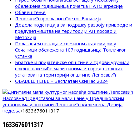
обележена годишњица почетка НАТО агресије
Обавештење
Лепосавић прославио Светог Василија
Додела подстицаја за подршку развоју привреде и
предузетништва на територији АП Косово и
Метохија
Полагањем венаца и свечаном академијом у
Сочаници обележена 107.годишњица Топличког
устанка
Братске и пријатељске општине и грдови уручили
поклон пакетиће малишанима из предшколских
установа на територији општине Лепосавић
ОБАВЕШТЕЊЕ – Бесплатан СкиПас 2024
Насловна
/
Представом за малишане у Предшколским
установама у општини Лепосавић обележена Дечија
недеља
/
1633676011317
1633676011317