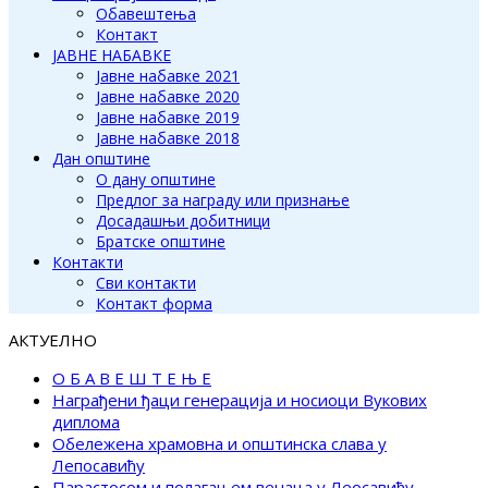
Обавештења
Контакт
ЈАВНЕ НАБАВКЕ
Јавне набавке 2021
Јавне набавке 2020
Јавне набавке 2019
Јавне набавке 2018
Дан општине
О дану општине
Предлог за награду или признање
Досадашњи добитници
Братске општине
Контакти
Сви контакти
Контакт форма
АКТУЕЛНО
О Б А В Е Ш Т Е Њ Е
Награђени ђаци генерација и носиоци Вукових
диплома
Обележена храмовна и општинска слава у
Лепосавићу
Парастосом и полагањем венаца у Леосавићу