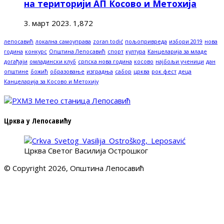
на територији АП Косово и Метохија
3. март 2023.
1,872
лепосавић
локална самоуправа
zoran todić
пољопривреда
избори 2019
нова
година
конкурс
Општина Лепосавић
спорт
култура
Канцеларија за младе
догађаји
омладински клуб
српска нова година
косово
најбољи ученици
дан
општине
божић
образовање
изградња
сабор
црква
рок фест
деца
Канцеларија за Косово и Метохију
Црква у Лепосавићу
Црква Светог Василија Острошког
© Copyright 2026, Општина Лепосавић