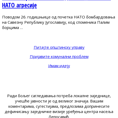
НАТО агресије
Поводом 26. годишњице од почетка НАТО бомбардовања
на Савезну Републику Југославију, код споменика Палим
борцима …
Питајте општинску управу
Пријавите комунални проблем
Имам идеју
Ради бољег сагледавања потреба локалне заједнице,
учешће јавности је од великог значаја. Вашим
коментарима, сугестијама, предлозима допринесите
дефинисању заједничке визије уређења центра насеља
Лепосавић.