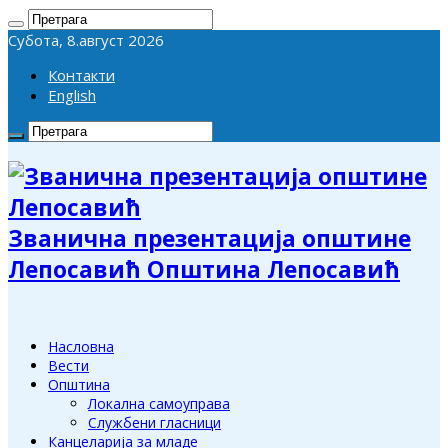
Субота, 8.август 2026
Контакти
English
Званична презентација општине
Лепосавић Општина Лепосавић
Насловна
Вести
Општина
Локална самоуправа
Службени гласници
Канцеларија за младе