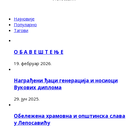
Најновије
Популарно
Тагови
О Б А В Е Ш Т Е Њ Е
19. фебруар 2026.
Награђени ђаци генерација и носиоци
Вукових диплома
29. јун 2025.
Обележена храмовна и општинска слава
у Лепосавићу