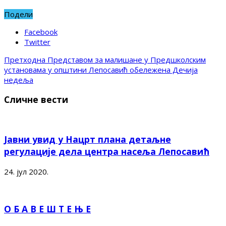
Подели
Facebook
Twitter
Претходна
Представом за малишане у Предшколским
установама у општини Лепосавић обележена Дечија
недеља
Сличне вести
Јавни увид у Нацрт плана детаљне
регулације дела центра насеља Лепосавић
24. јул 2020.
О Б А В Е Ш Т Е Њ Е