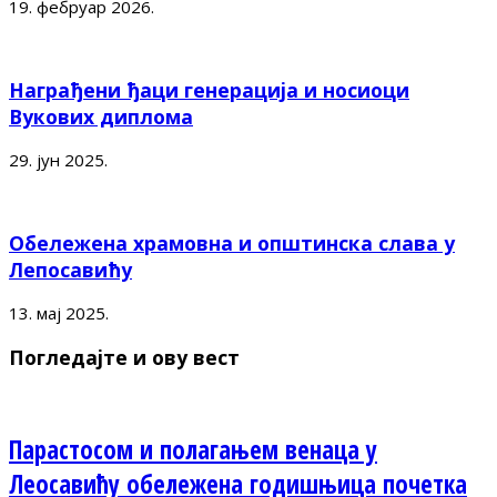
19. фебруар 2026.
Награђени ђаци генерација и носиоци
Вукових диплома
29. јун 2025.
Обележена храмовна и општинска слава у
Лепосавићу
13. мај 2025.
Погледајте и ову вест
Парастосом и полагањем венаца у
Леосавићу обележена годишњица почетка