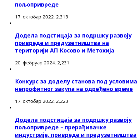
пољопривреде
17. октобар 2022.
2,313
Додела подстицаја за подршку развоју
привреде и предузетништва на
територији АП Косово и Метохија
20. фебруар 2024.
2,231
Конкурс за доделу станова под условима
непрофитног закупа на одређено време
17. октобар 2022.
2,223
Додела подстицаја за подршку развоју
пољопривреде – прерађивачке
индустрије, привреде и предузетништва