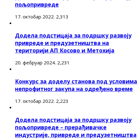
пољопривреде
17. октобар 2022.
2,313
Додела подстицаја за подршку развоју
привреде и предузетништва на
територији АП Косово и Метохија
20. фебруар 2024.
2,231
Конкурс за доделу станова под условима
непрофитног закупа на одређено време
17. октобар 2022.
2,223
Додела подстицаја за подршку развоју
пољопривреде – прерађивачке
индустрије, привреде и предузетништва