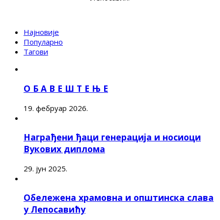
Најновије
Популарно
Тагови
О Б А В Е Ш Т Е Њ Е
19. фебруар 2026.
Награђени ђаци генерација и носиоци
Вукових диплома
29. јун 2025.
Обележена храмовна и општинска слава
у Лепосавићу