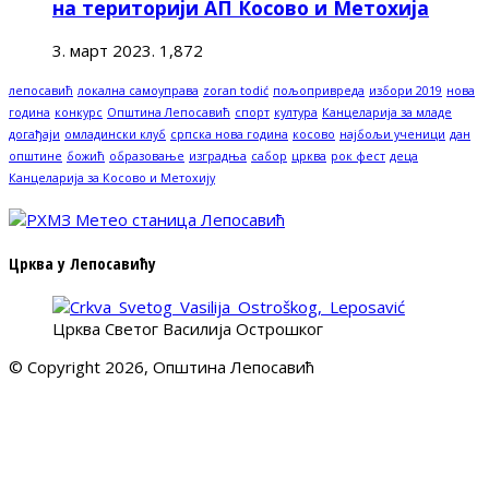
на територији АП Косово и Метохија
3. март 2023.
1,872
лепосавић
локална самоуправа
zoran todić
пољопривреда
избори 2019
нова
година
конкурс
Општина Лепосавић
спорт
култура
Канцеларија за младе
догађаји
омладински клуб
српска нова година
косово
најбољи ученици
дан
општине
божић
образовање
изградња
сабор
црква
рок фест
деца
Канцеларија за Косово и Метохију
Црква у Лепосавићу
Црква Светог Василија Острошког
© Copyright 2026, Општина Лепосавић