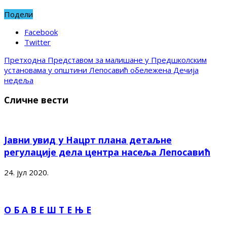
Подели
Facebook
Twitter
Претходна
Представом за малишане у Предшколским
установама у општини Лепосавић обележена Дечија
недеља
Сличне вести
Јавни увид у Нацрт плана детаљне
регулације дела центра насеља Лепосавић
24. јул 2020.
О Б А В Е Ш Т Е Њ Е