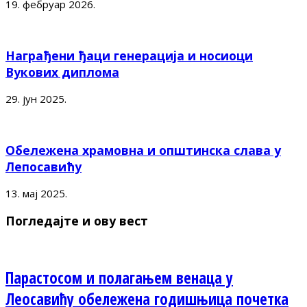
19. фебруар 2026.
Награђени ђаци генерација и носиоци
Вукових диплома
29. јун 2025.
Обележена храмовна и општинска слава у
Лепосавићу
13. мај 2025.
Погледајте и ову вест
Парастосом и полагањем венаца у
Леосавићу обележена годишњица почетка