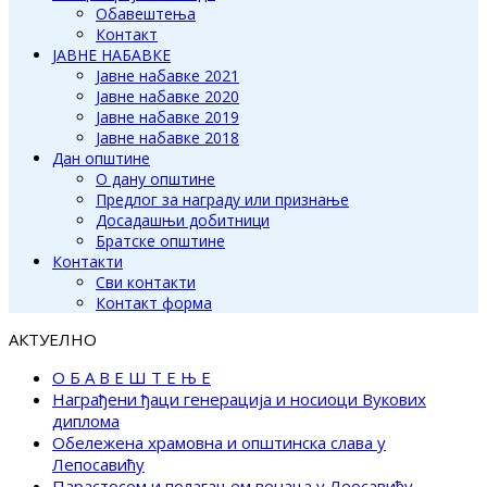
Обавештења
Контакт
ЈАВНЕ НАБАВКЕ
Јавне набавке 2021
Јавне набавке 2020
Јавне набавке 2019
Јавне набавке 2018
Дан општине
О дану општине
Предлог за награду или признање
Досадашњи добитници
Братске општине
Контакти
Сви контакти
Контакт форма
АКТУЕЛНО
О Б А В Е Ш Т Е Њ Е
Награђени ђаци генерација и носиоци Вукових
диплома
Обележена храмовна и општинска слава у
Лепосавићу
Парастосом и полагањем венаца у Леосавићу