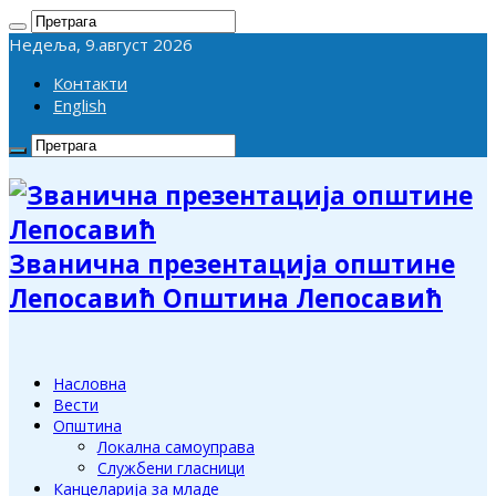
Недеља, 9.август 2026
Контакти
English
Званична презентација општине
Лепосавић Општина Лепосавић
Насловна
Вести
Општина
Локална самоуправа
Службени гласници
Канцеларија за младе