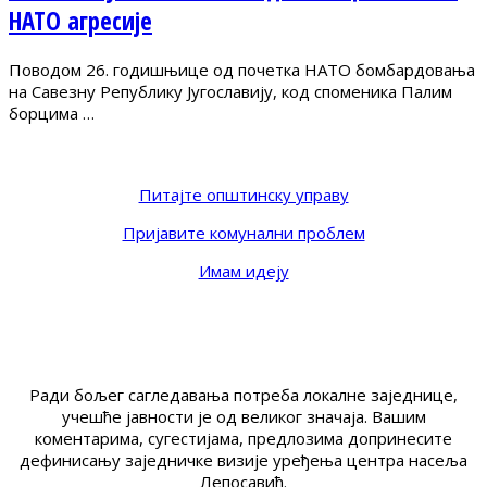
НАТО агресије
Поводом 26. годишњице од почетка НАТО бомбардовања
на Савезну Републику Југославију, код споменика Палим
борцима …
Питајте општинску управу
Пријавите комунални проблем
Имам идеју
Ради бољег сагледавања потреба локалне заједнице,
учешће јавности је од великог значаја. Вашим
коментарима, сугестијама, предлозима допринесите
дефинисању заједничке визије уређења центра насеља
Лепосавић.