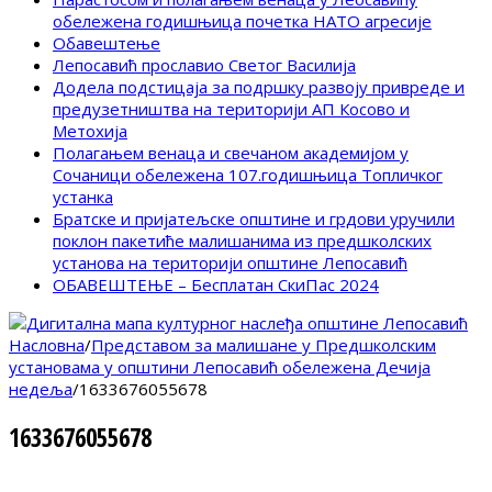
обележена годишњица почетка НАТО агресије
Обавештење
Лепосавић прославио Светог Василија
Додела подстицаја за подршку развоју привреде и
предузетништва на територији АП Косово и
Метохија
Полагањем венаца и свечаном академијом у
Сочаници обележена 107.годишњица Топличког
устанка
Братске и пријатељске општине и грдови уручили
поклон пакетиће малишанима из предшколских
установа на територији општине Лепосавић
ОБАВЕШТЕЊЕ – Бесплатан СкиПас 2024
Насловна
/
Представом за малишане у Предшколским
установама у општини Лепосавић обележена Дечија
недеља
/
1633676055678
1633676055678