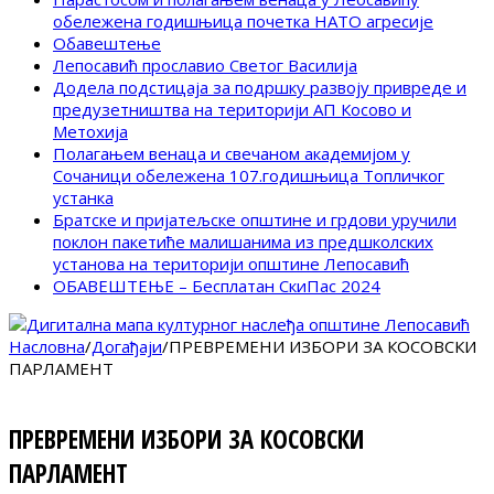
обележена годишњица почетка НАТО агресије
Обавештење
Лепосавић прославио Светог Василија
Додела подстицаја за подршку развоју привреде и
предузетништва на територији АП Косово и
Метохија
Полагањем венаца и свечаном академијом у
Сочаници обележена 107.годишњица Топличког
устанка
Братске и пријатељске општине и грдови уручили
поклон пакетиће малишанима из предшколских
установа на територији општине Лепосавић
ОБАВЕШТЕЊЕ – Бесплатан СкиПас 2024
Насловна
/
Догађаји
/
ПРЕВРЕМЕНИ ИЗБОРИ ЗА КОСОВСКИ
ПАРЛАМЕНТ
ПРЕВРЕМЕНИ ИЗБОРИ ЗА КОСОВСКИ
ПАРЛАМЕНТ