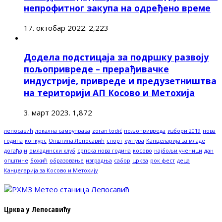
непрофитног закупа на одређено време
17. октобар 2022.
2,223
Додела подстицаја за подршку развоју
пољопривреде – прерађивачке
индустрије, привреде и предузетништва
на територији АП Косово и Метохија
3. март 2023.
1,872
лепосавић
локална самоуправа
zoran todić
пољопривреда
избори 2019
нова
година
конкурс
Општина Лепосавић
спорт
култура
Канцеларија за младе
догађаји
омладински клуб
српска нова година
косово
најбољи ученици
дан
општине
божић
образовање
изградња
сабор
црква
рок фест
деца
Канцеларија за Косово и Метохију
Црква у Лепосавићу