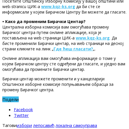
Посетите Општинску Изборну Комисију у вашој општини или
web-stranicu ЦИК-а
www.kqz-ks.org
да би сте се
информисали у којем Бирачком Центру Ви можете да гласате.
• Како да променим Бирачки Центар?
Централна изборна комисија вам омогућава промену
Бирачког центра путем онлине апликације, која је
постављена на web страници ЦИК-а
www.kqz-ks.org
.
Да
бисте променили Бирачки центар, на web страници на десној
страни кликните на линк „
Где ћеш гласати?
„.
Онлине апликација вам омогућава информације о томе у
којем Бирачком центру сте одређени да гласате, и уједно вам
омогућ́ава да промените Бирачки центар.
Бирачки центар можете променити и у канцеларији
Општинске изборне комисије попуњавањем обрасца за
промену Бирачког центра.
Подели
Facebook
Twitter
Тагови
избори
лепосавић
локална самоуправа