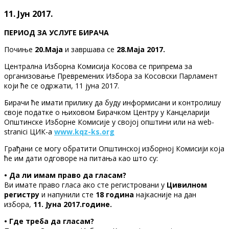
11. Јун 2017.
ПЕРИОД ЗА УСЛУГЕ БИРАЧА
Почиње
20.Маја
и завршава се
28.Маја 2017.
Централна Изборна Комисија Косова се припрема за
организовање Превремених Избора за Косовски Парламент
који ће се одржати, 11 јуна 2017.
Бирачи ће имати прилику да буду информисани и контролишу
своје податке о њиховом Бирачком Центру у Канцеларији
Општинске Изборне Комисије у својој општини или на web-
stranici ЦИК-а
www.kqz-ks.org
Грађани се могу обратити Општинској изборној Комисији која
ће им дати одговоре на питања као што су:
• Да ли имам право да гласам?
Ви имате право гласа ако сте регистровани у
Цивилном
регистру
и напунили сте
18 година
најкасније на дан
избора,
11. Јуна 2017.године.
• Где треба да гласам?