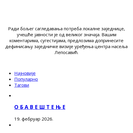
Ради бољег сагледавања потреба локалне заједнице,
учешће јавности је од великог значаја. Вашим
коментарима, сугестијама, предлозима допринесите
дефинисању заједничке визије уређења центра насеља
Лепосавић.
Најновије
Популарно
Тагови
О Б А В Е Ш Т Е Њ Е
19. фебруар 2026.