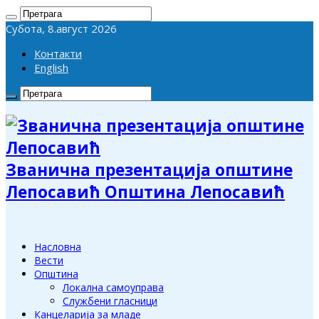
Субота, 8.август 2026
Контакти
English
Званична презентација општине
Лепосавић Општина Лепосавић
Насловна
Вести
Општина
Локална самоуправа
Службени гласници
Канцеларија за младе