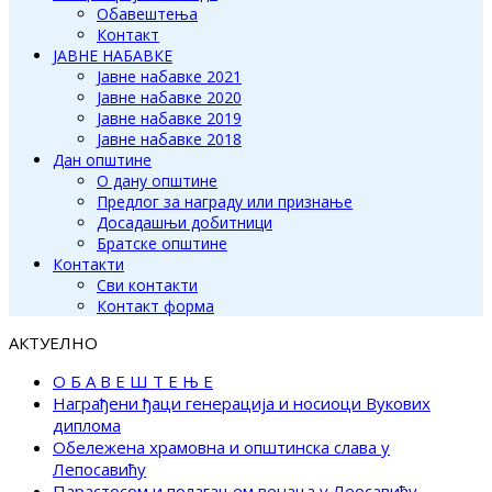
Обавештења
Контакт
ЈАВНЕ НАБАВКЕ
Јавне набавке 2021
Јавне набавке 2020
Јавне набавке 2019
Јавне набавке 2018
Дан општине
О дану општине
Предлог за награду или признање
Досадашњи добитници
Братске општине
Контакти
Сви контакти
Контакт форма
АКТУЕЛНО
О Б А В Е Ш Т Е Њ Е
Награђени ђаци генерација и носиоци Вукових
диплома
Обележена храмовна и општинска слава у
Лепосавићу
Парастосом и полагањем венаца у Леосавићу