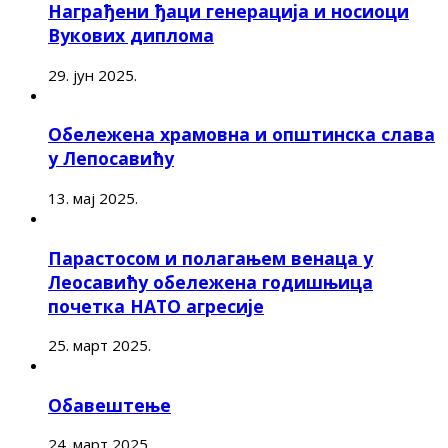
Награђени ђаци генерација и носиоци
Вукових диплома
29. јун 2025.
Обележена храмовна и општинска слава
у Лепосавићу
13. мај 2025.
Парастосом и полагањем венаца у
Леосавићу обележена годишњица
почетка НАТО агресије
25. март 2025.
Обавештење
24. март 2025.