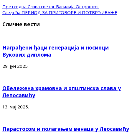
Претходна
Слава светог Василија Острошког
Следећа
ПЕРИОД ЗА ПРИГОВОРЕ И ПОТВРЂИВАЊЕ
Сличне вести
Награђени ђаци генерација и носиоци
Вукових диплома
29. јун 2025.
Обележена храмовна и општинска слава у
Лепосавићу
13. мај 2025.
Парастосом и полагањем венаца у Леосавићу