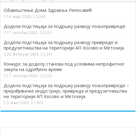
Обавештење Дома Здравља Лепосавић
16. март 2020.
2,592
Додела подстицаја за подршку развоју пољопривреде
17. октобар 2022.
2,313
Додела подстицаја за подршку развоју привреде и
предузетништва на територији АП Косово и Метохија
20. фебруар 2024.
2,231
Конкурс за доделу станова под условима непрофитног
закупа на одређено време
17. октобар 2022.
2,223
Додела подстицаја за подршку развоју пољопривреде –
прерађивачке индустрије, привреде и предузетништва
на територији АП Косово и Метохија
3. март 2023.
1,872