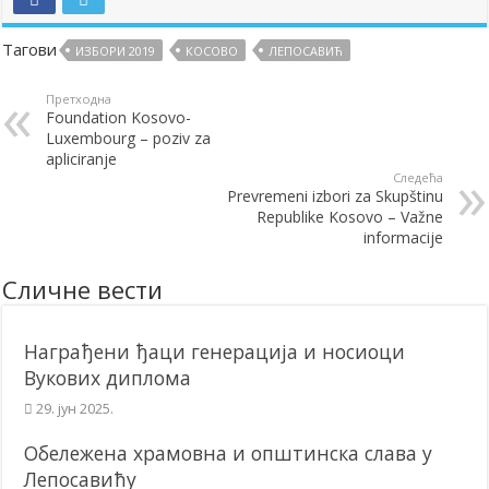
Тагови
ИЗБОРИ 2019
КОСОВО
ЛЕПОСАВИЋ
Претходна
Foundation Kosovo-
Luxembourg – poziv za
apliciranje
Следећа
Prevremeni izbori za Skupštinu
Republike Kosovo – Važne
informacije
Сличне вести
Награђени ђаци генерација и носиоци
Вукових диплома
29. јун 2025.
Обележена храмовна и општинска слава у
Лепосавићу