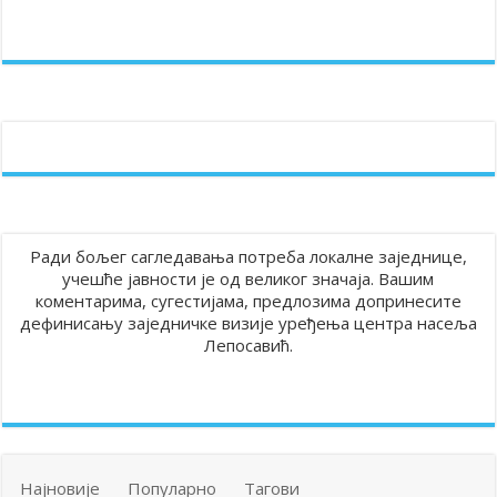
Ради бољег сагледавања потреба локалне заједнице,
учешће јавности је од великог значаја. Вашим
коментарима, сугестијама, предлозима допринесите
дефинисању заједничке визије уређења центра насеља
Лепосавић.
Најновије
Популарно
Тагови