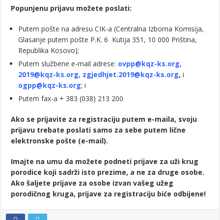
Popunjenu prijavu možete poslati:
Putem pošte na adresu CIK-a (Centralna Izborna Komisija,
Glasanje putem pošte P.K. 6 Kutija 351, 10 000 Priština,
Republika Kosovo);
Putem službene e-mail adrese:
ovpp@kqz-ks.org
,
2019@kqz-ks.org
,
zgjedhjet.2019@kqz-ks.org
,
i
ogpp@kqz-ks.org
; i
Putem fax-a + 383 (038) 213 200
Ako se prijavite za registraciju putem e-maila, svoju
prijavu trebate poslati samo za sebe putem lične
elektronske pošte (e-mail).
Imajte na umu da možete podneti prijave za uži krug
porodice koji sadrži isto prezime, a ne za druge osobe.
Ako šaljete prijave za osobe izvan vašeg užeg
porodičnog kruga, prijave za registraciju biće odbijene!