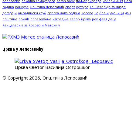
лепосавић
локална самоуправа
zoran todić
пољопривреда
избори 2019
нова
година
конкурс
Општина Лепосавић
спорт
култура
Канцеларија за младе
догађаји
омладински клуб
српска нова година
косово
најбољи ученици
дан
општине
божић
образовање
изградња
сабор
црква
рок фест
деца
Канцеларија за Косово и Метохију
Црква у Лепосавићу
Црква Светог Василија Острошког
© Copyright 2026, Општина Лепосавић