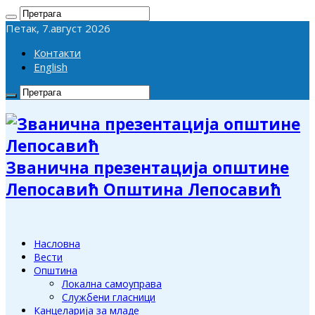
Петак, 7.август 2026
Контакти
English
Званична презентација општине
Лепосавић Општина Лепосавић
Насловна
Вести
Општина
Локална самоуправа
Службени гласници
Канцеларија за младе