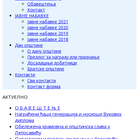
Обавештења
Контакт
ЈАВНЕ НАБАВКЕ
Јавне набавке 2021
Јавне набавке 2020
Јавне набавке 2019
Јавне набавке 2018
Дан општине
О дану општине
Предлог за награду или признање
Досадашњи добитници
Братске општине
Контакти
Сви контакти
Контакт форма
АКТУЕЛНО
О Б А В Е Ш Т Е Њ Е
Награђени ђаци генерација и носиоци Вукових
диплома
Обележена храмовна и општинска слава у
Лепосавићу
Парастосом и полагањем венаца у Леосавићу