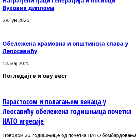
Награђени ђаци генерација и носиоци
Вукових диплома
29. јун 2025.
Обележена храмовна и општинска слава у
Лепосавићу
13. мај 2025.
Погледајте и ову вест
Парастосом и полагањем венаца у
Леосавићу обележена годишњица почетка
НАТО агресије
Поводом 26. годишњице од почетка НАТО бомбардовања