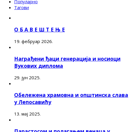
Популарно
Тагови
О Б А В Е Ш Т Е Њ Е
19. фебруар 2026.
Награђени ђаци генерација и носиоци
Вукових диплома
29. јун 2025.
Обележена храмовна и општинска слава
у Лепосавићу
13. мај 2025.
Парастосом и полагањем венаца у