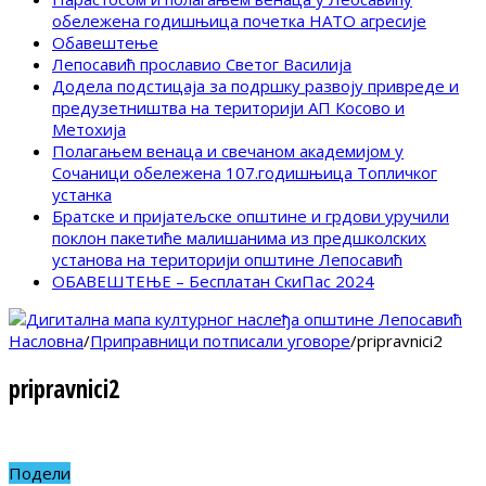
обележена годишњица почетка НАТО агресије
Обавештење
Лепосавић прославио Светог Василија
Додела подстицаја за подршку развоју привреде и
предузетништва на територији АП Косово и
Метохија
Полагањем венаца и свечаном академијом у
Сочаници обележена 107.годишњица Топличког
устанка
Братске и пријатељске општине и грдови уручили
поклон пакетиће малишанима из предшколских
установа на територији општине Лепосавић
ОБАВЕШТЕЊЕ – Бесплатан СкиПас 2024
Насловна
/
Приправници потписали уговоре
/
pripravnici2
pripravnici2
Подели