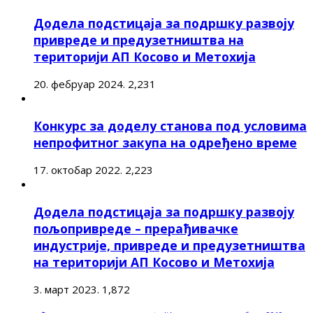
Додела подстицаја за подршку развоју
привреде и предузетништва на
територији АП Косово и Метохија
20. фебруар 2024.
2,231
Конкурс за доделу станова под условима
непрофитног закупа на одређено време
17. октобар 2022.
2,223
Додела подстицаја за подршку развоју
пољопривреде – прерађивачке
индустрије, привреде и предузетништва
на територији АП Косово и Метохија
3. март 2023.
1,872