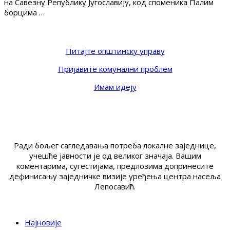
на Савезну Републику Југославију, код споменика Палим
борцима …
Питајте општинску управу
Пријавите комунални проблем
Имам идеју
Ради бољег сагледавања потреба локалне заједнице,
учешће јавности је од великог значаја. Вашим
коментарима, сугестијама, предлозима допринесите
дефинисању заједничке визије уређења центра насеља
Лепосавић.
Најновије