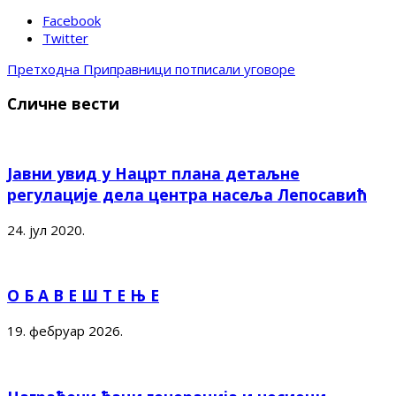
Facebook
Twitter
Претходна
Приправници потписали уговоре
Сличне вести
Јавни увид у Нацрт плана детаљне
регулације дела центра насеља Лепосавић
24. јул 2020.
О Б А В Е Ш Т Е Њ Е
19. фебруар 2026.