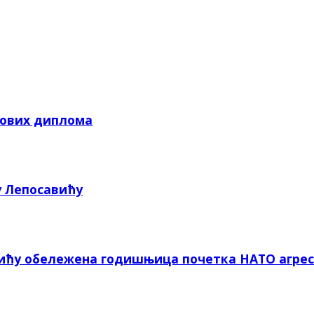
кових диплома
у Лепосавићу
вићу обележена годишњица почетка НАТО агрес