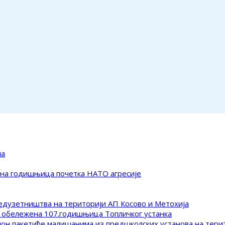
ма
ена годишњица почетка НАТО агресије
редузетништва на територији АП Косово и Метохија
 обележена 107.годишњица Топличког устанка
клон пакетиће малишанима из предшколских установа на тер