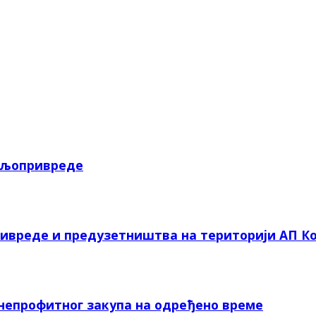
пољопривреде
ривреде и предузетништва на територији АП Ко
 непрофитног закупа на одређено време