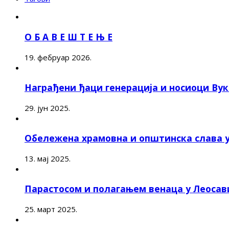
О Б А В Е Ш Т Е Њ Е
19. фебруар 2026.
Награђени ђаци генерација и носиоци Ву
29. јун 2025.
Обележена храмовна и општинска слава 
13. мај 2025.
Парастосом и полагањем венаца у Леоса
25. март 2025.