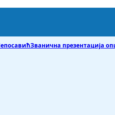
Званична презентација о