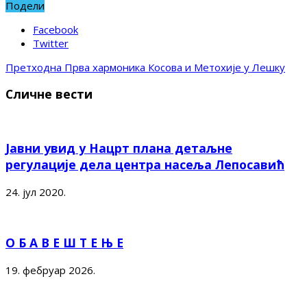
Подели
Facebook
Twitter
Претходна
Прва хармоника Косова и Метохије у Лешку
Сличне вести
Јавни увид у Нацрт плана детаљне
регулације дела центра насеља Лепосавић
24. јул 2020.
О Б А В Е Ш Т Е Њ Е
19. фебруар 2026.