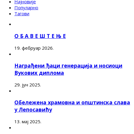
Најновије
Популарно
Тагови
О Б А В Е Ш Т Е Њ Е
19. фебруар 2026.
Награђени ђаци генерација и носиоци
Вукових диплома
29. јун 2025.
Обележена храмовна и општинска слава
у Лепосавићу
13. мај 2025.