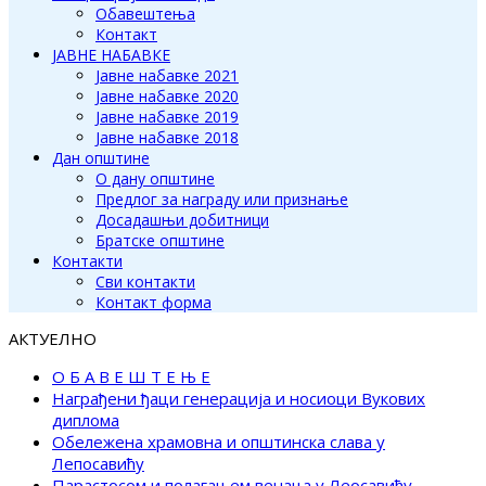
Обавештења
Контакт
ЈАВНЕ НАБАВКЕ
Јавне набавке 2021
Јавне набавке 2020
Јавне набавке 2019
Јавне набавке 2018
Дан општине
О дану општине
Предлог за награду или признање
Досадашњи добитници
Братске општине
Контакти
Сви контакти
Контакт форма
АКТУЕЛНО
О Б А В Е Ш Т Е Њ Е
Награђени ђаци генерација и носиоци Вукових
диплома
Обележена храмовна и општинска слава у
Лепосавићу
Парастосом и полагањем венаца у Леосавићу