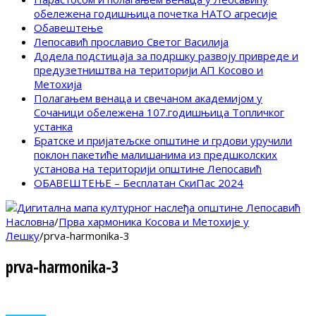
обележена годишњица почетка НАТО агресије
Обавештење
Лепосавић прославио Светог Василија
Додела подстицаја за подршку развоју привреде и
предузетништва на територији АП Косово и
Метохија
Полагањем венаца и свечаном академијом у
Сочаници обележена 107.годишњица Топличког
устанка
Братске и пријатељске општине и грдови уручили
поклон пакетиће малишанима из предшколских
установа на територији општине Лепосавић
ОБАВЕШТЕЊЕ – Бесплатан СкиПас 2024
Насловна
/
Прва хармоника Косова и Метохије у
Лешку
/
prva-harmonika-3
prva-harmonika-3