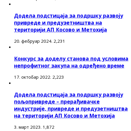
Додела подстицаја за подршку развоју
привреде и предузетништва на
територији АП Косово и Метохија
20. фебруар 2024.
2,231
Конкурс за доделу станова под условима
непрофитног закупа на одређено време
17. октобар 2022.
2,223
Додела подстицаја за подршку развоју
пољопривреде – прерађивачке
индустрије, привреде и предузетништва
на територији АП Косово и Метохија
3. март 2023.
1,872