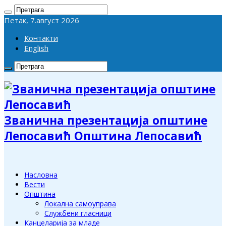
Петак, 7.август 2026
Контакти
English
Званична презентација општине
Лепосавић Општина Лепосавић
Насловна
Вести
Општина
Локална самоуправа
Службени гласници
Канцеларија за младе