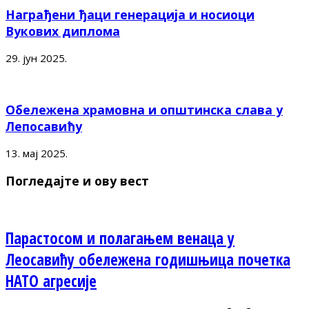
Награђени ђаци генерација и носиоци
Вукових диплома
29. јун 2025.
Обележена храмовна и општинска слава у
Лепосавићу
13. мај 2025.
Погледајте и ову вест
Парастосом и полагањем венаца у
Леосавићу обележена годишњица почетка
НАТО агресије