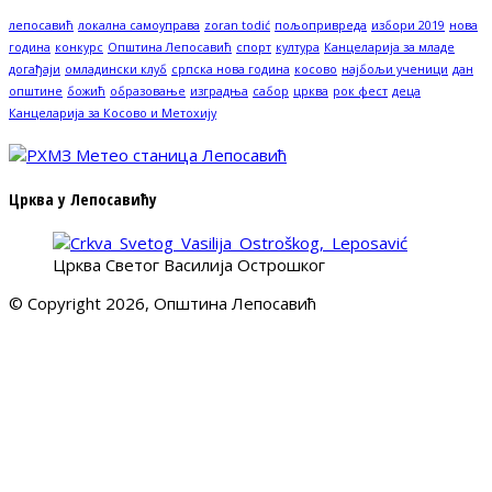
лепосавић
локална самоуправа
zoran todić
пољопривреда
избори 2019
нова
година
конкурс
Општина Лепосавић
спорт
култура
Канцеларија за младе
догађаји
омладински клуб
српска нова година
косово
најбољи ученици
дан
општине
божић
образовање
изградња
сабор
црква
рок фест
деца
Канцеларија за Косово и Метохију
Црква у Лепосавићу
Црква Светог Василија Острошког
© Copyright 2026, Општина Лепосавић