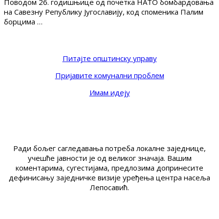
Поводом 26. годишњице од почетка НАТО бомбардовања
на Савезну Републику Југославију, код споменика Палим
борцима …
Питајте општинску управу
Пријавите комунални проблем
Имам идеју
Ради бољег сагледавања потреба локалне заједнице,
учешће јавности је од великог значаја. Вашим
коментарима, сугестијама, предлозима допринесите
дефинисању заједничке визије уређења центра насеља
Лепосавић.