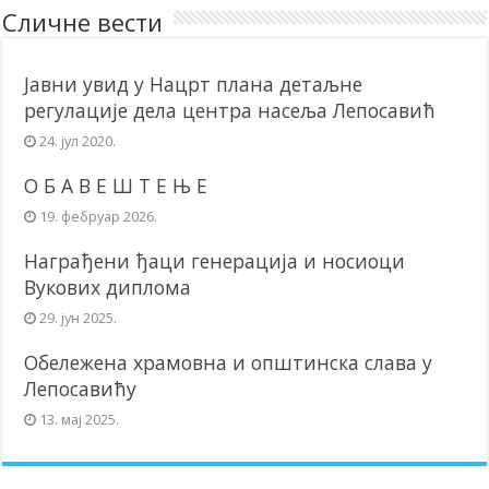
Сличне вести
Јавни увид у Нацрт плана детаљне
регулације дела центра насеља Лепосавић
24. јул 2020.
О Б А В Е Ш Т Е Њ Е
19. фебруар 2026.
Награђени ђаци генерација и носиоци
Вукових диплома
29. јун 2025.
Обележена храмовна и општинска слава у
Лепосавићу
13. мај 2025.