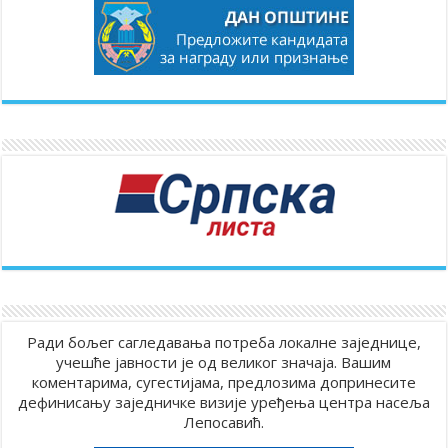
Ради бољег сагледавања потреба локалне заједнице,
учешће јавности је од великог значаја. Вашим
коментарима, сугестијама, предлозима допринесите
дефинисању заједничке визије уређења центра насеља
Лепосавић.