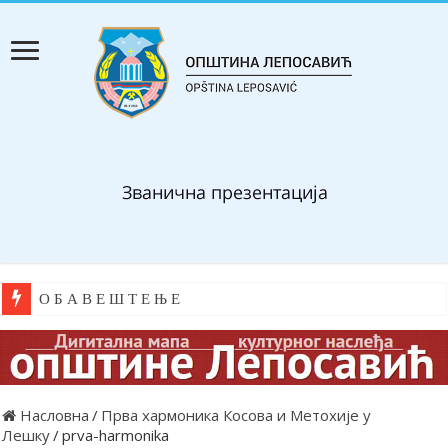
О Б А В Е Ш Т Е Њ Е
Насловна
/
Прва хармоника Косова и Метохије у
Лешку
/
prva-harmonika