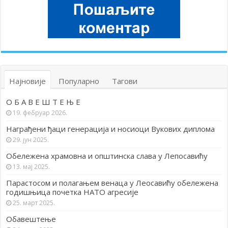
Најновије
Популарно
Тагови
О Б А В Е Ш Т Е Њ Е
19. фебруар 2026.
Награђени ђаци генерација и носиоци Вукових диплома
29. јун 2025.
Обележена храмовна и општинска слава у Лепосавићу
13. мај 2025.
Парастосом и полагањем венаца у Леосавићу обележена
годишњица почетка НАТО агресије
25. март 2025.
Обавештење