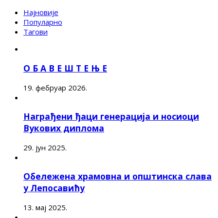
Најновије
Популарно
Тагови
О Б А В Е Ш Т Е Њ Е
19. фебруар 2026.
Награђени ђаци генерација и носиоци
Вукових диплома
29. јун 2025.
Обележена храмовна и општинска слава
у Лепосавићу
13. мај 2025.