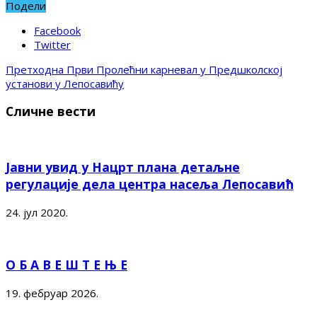
Подели
Facebook
Twitter
Претходна
Први Пролећни карневал у Предшколској
установи у Лепосавићу
Сличне вести
Јавни увид у Нацрт плана детаљне
регулације дела центра насеља Лепосавић
24. јул 2020.
О Б А В Е Ш Т Е Њ Е
19. фебруар 2026.