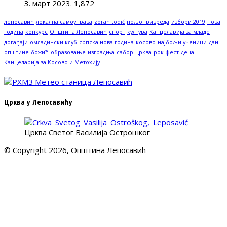
3. март 2023.
1,872
лепосавић
локална самоуправа
zoran todić
пољопривреда
избори 2019
нова
година
конкурс
Општина Лепосавић
спорт
култура
Канцеларија за младе
догађаји
омладински клуб
српска нова година
косово
најбољи ученици
дан
општине
божић
образовање
изградња
сабор
црква
рок фест
деца
Канцеларија за Косово и Метохију
Црква у Лепосавићу
Црква Светог Василија Острошког
© Copyright 2026, Општина Лепосавић