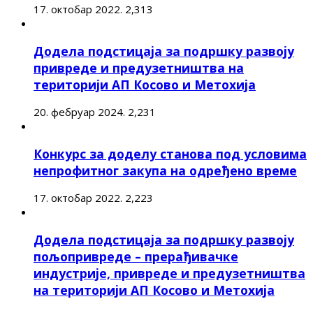
17. октобар 2022.
2,313
Додела подстицаја за подршку развоју
привреде и предузетништва на
територији АП Косово и Метохија
20. фебруар 2024.
2,231
Конкурс за доделу станова под условима
непрофитног закупа на одређено време
17. октобар 2022.
2,223
Додела подстицаја за подршку развоју
пољопривреде – прерађивачке
индустрије, привреде и предузетништва
на територији АП Косово и Метохија