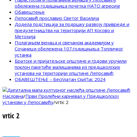
обележена годишњица почетка НАТО агресије
Обавештење
Лепосавић прославио Светог Василија
Додела подстицаја за подршку развоју привреде и
предузетништва на територији АП Косово и
Метохија
Полагањем венаца и свечаном академијом у
Сочаници обележена 107.годишњица Топличког
устанка
Братске и пријатељске општине и грдови уручили
поклон пакетиће малишанима из предшколских
установа на територији општине Лепосавић
ОБАВЕШТЕЊЕ – Бесплатан СкиПас 2024
Насловна
/
Први Пролећни карневал у Предшколској
установи у Лепосавићу
/
vrtic 2
vrtic 2