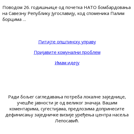
Поводом 26. годишњице од почетка НАТО бомбардовања
на Савезну Републику Југославију, код споменика Палим
борцима …
Питајте општинску управу
Пријавите комунални проблем
Имам идеју
Ради бољег сагледавања потреба локалне заједнице,
учешће јавности је од великог значаја. Вашим
коментарима, сугестијама, предлозима допринесите
дефинисању заједничке визије уређења центра насеља
Лепосавић.