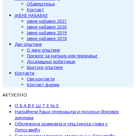
Обавештења
Контакт
ЈАВНЕ НАБАВКЕ
Јавне набавке 2021
Јавне набавке 2020
Јавне набавке 2019
Јавне набавке 2018
Дан општине
О дану општине
Предлог за награду или признање
Досадашњи добитници
Братске општине
Контакти
Сви контакти
Контакт форма
АКТУЕЛНО
О Б А В Е Ш Т Е Њ Е
Награђени ђаци генерација и носиоци Вукових
диплома
Обележена храмовна и општинска слава у
Лепосавићу
Парастосом и полагањем венаца у Леосавићу