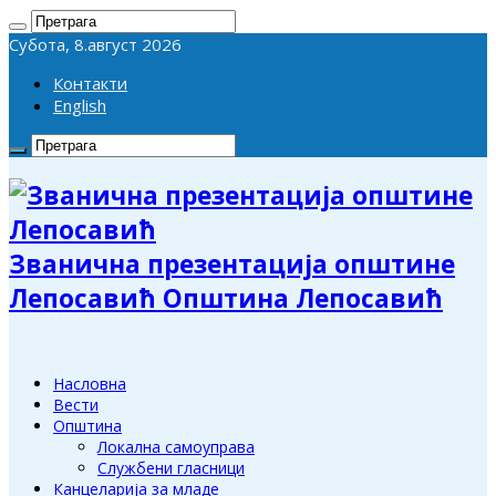
Субота, 8.август 2026
Контакти
English
Званична презентација општине
Лепосавић Општина Лепосавић
Насловна
Вести
Општина
Локална самоуправа
Службени гласници
Канцеларија за младе