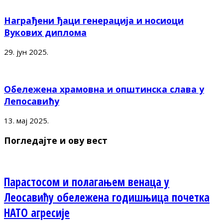
Награђени ђаци генерација и носиоци
Вукових диплома
29. јун 2025.
Обележена храмовна и општинска слава у
Лепосавићу
13. мај 2025.
Погледајте и ову вест
Парастосом и полагањем венаца у
Леосавићу обележена годишњица почетка
НАТО агресије