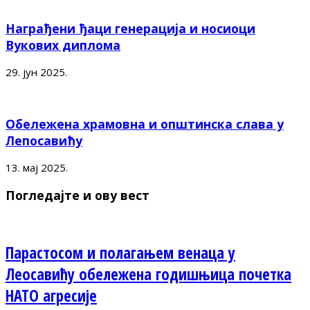
Награђени ђаци генерација и носиоци
Вукових диплома
29. јун 2025.
Обележена храмовна и општинска слава у
Лепосавићу
13. мај 2025.
Погледајте и ову вест
Парастосом и полагањем венаца у
Леосавићу обележена годишњица почетка
НАТО агресије