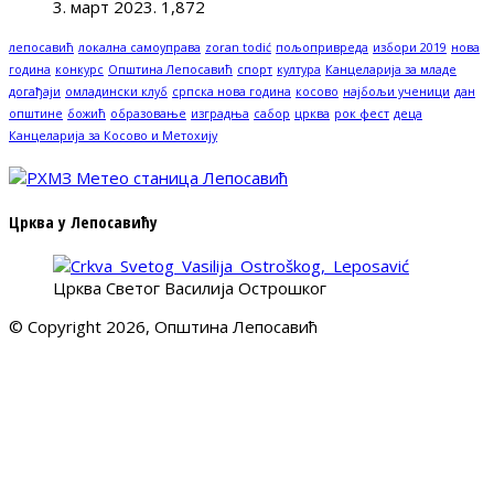
3. март 2023.
1,872
лепосавић
локална самоуправа
zoran todić
пољопривреда
избори 2019
нова
година
конкурс
Општина Лепосавић
спорт
култура
Канцеларија за младе
догађаји
омладински клуб
српска нова година
косово
најбољи ученици
дан
општине
божић
образовање
изградња
сабор
црква
рок фест
деца
Канцеларија за Косово и Метохију
Црква у Лепосавићу
Црква Светог Василија Острошког
© Copyright 2026, Општина Лепосавић