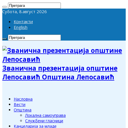
Субота, 8.август 2026
Контакти
English
Званична презентација општине
Лепосавић Општина Лепосавић
Насловна
Вести
Општина
Локална самоуправа
Службени гласници
Канцеларија за младе