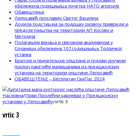
обележена годишњица почетка НАТО агресије
Обавештење
Лепосавић прославио Светог Василија
Додела подстицаја за подршку развоју привреде и
предузетништва на територији АП Косово и
Метохија
Полагањем венаца и свечаном академијом у
Сочаници обележена 107.годишњица Топличког
устанка
Братске и пријатељске општине и грдови уручили
поклон пакетиће малишанима из предшколских
установа на територији општине Лепосавић
ОБАВЕШТЕЊЕ – Бесплатан СкиПас 2024
Насловна
/
Први Пролећни карневал у Предшколској
установи у Лепосавићу
/
vrtic 3
vrtic 3