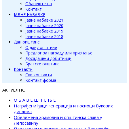
Обавештења
Контакт
ЈАВНЕ НАБАВКЕ
Јавне набавке 2021
Јавне набавке 2020
Јавне набавке 2019
Јавне набавке 2018
Дан општине
О дану општине
Предлог за награду или признање
Досадашњи добитници
Братске општине
Контакти
Сви контакти
Контакт форма
АКТУЕЛНО
О Б А В Е Ш Т Е Њ Е
Награђени ђаци генерација и носиоци Вукових
диплома
Обележена храмовна и општинска слава у
Лепосавићу
Парастосом и полагањем венаца у Леосавићу