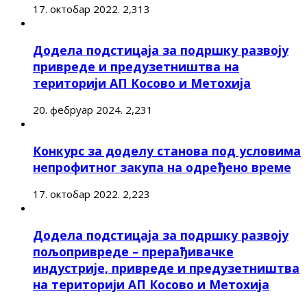
17. октобар 2022.
2,313
Додела подстицаја за подршку развоју
привреде и предузетништва на
територији АП Косово и Метохија
20. фебруар 2024.
2,231
Конкурс за доделу станова под условима
непрофитног закупа на одређено време
17. октобар 2022.
2,223
Додела подстицаја за подршку развоју
пољопривреде – прерађивачке
индустрије, привреде и предузетништва
на територији АП Косово и Метохија