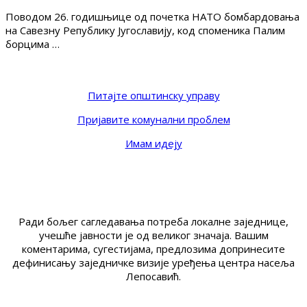
Поводом 26. годишњице од почетка НАТО бомбардовања
на Савезну Републику Југославију, код споменика Палим
борцима …
Питајте општинску управу
Пријавите комунални проблем
Имам идеју
Ради бољег сагледавања потреба локалне заједнице,
учешће јавности је од великог значаја. Вашим
коментарима, сугестијама, предлозима допринесите
дефинисању заједничке визије уређења центра насеља
Лепосавић.