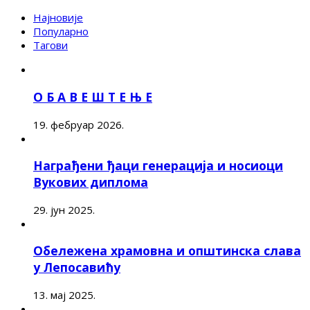
Најновије
Популарно
Тагови
О Б А В Е Ш Т Е Њ Е
19. фебруар 2026.
Награђени ђаци генерација и носиоци
Вукових диплома
29. јун 2025.
Обележена храмовна и општинска слава
у Лепосавићу
13. мај 2025.