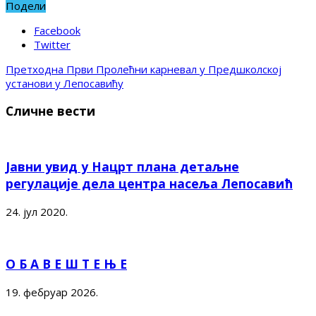
Подели
Facebook
Twitter
Претходна
Први Пролећни карневал у Предшколској
установи у Лепосавићу
Сличне вести
Јавни увид у Нацрт плана детаљне
регулације дела центра насеља Лепосавић
24. јул 2020.
О Б А В Е Ш Т Е Њ Е
19. фебруар 2026.