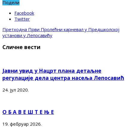
Подели
Facebook
Twitter
Претходна
Први Пролећни карневал у Предшколској
установи у Лепосавићу
Сличне вести
Јавни увид у Нацрт плана детаљне
регулације дела центра насеља Лепосавић
24. јул 2020.
О Б А В Е Ш Т Е Њ Е
19. фебруар 2026.