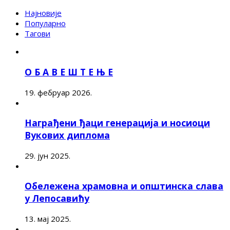
Најновије
Популарно
Тагови
О Б А В Е Ш Т Е Њ Е
19. фебруар 2026.
Награђени ђаци генерација и носиоци
Вукових диплома
29. јун 2025.
Обележена храмовна и општинска слава
у Лепосавићу
13. мај 2025.