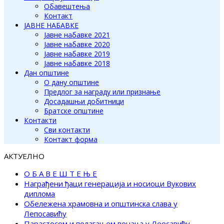
Обавештења
Контакт
ЈАВНЕ НАБАВКЕ
Јавне набавке 2021
Јавне набавке 2020
Јавне набавке 2019
Јавне набавке 2018
Дан општине
О дану општине
Предлог за награду или признање
Досадашњи добитници
Братске општине
Контакти
Сви контакти
Контакт форма
АКТУЕЛНО
О Б А В Е Ш Т Е Њ Е
Награђени ђаци генерација и носиоци Вукових
диплома
Обележена храмовна и општинска слава у
Лепосавићу
Парастосом и полагањем венаца у Леосавићу