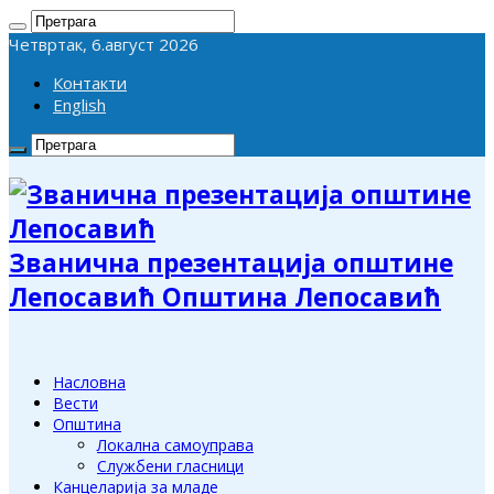
Четвртак, 6.август 2026
Контакти
English
Званична презентација општине
Лепосавић Општина Лепосавић
Насловна
Вести
Општина
Локална самоуправа
Службени гласници
Канцеларија за младе