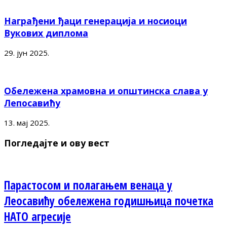
Награђени ђаци генерација и носиоци
Вукових диплома
29. јун 2025.
Обележена храмовна и општинска слава у
Лепосавићу
13. мај 2025.
Погледајте и ову вест
Парастосом и полагањем венаца у
Леосавићу обележена годишњица почетка
НАТО агресије