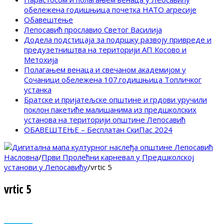
обележена годишњица почетка НАТО агресије
Обавештење
Лепосавић прославио Светог Василија
Додела подстицаја за подршку развоју привреде и
предузетништва на територији АП Косово и
Метохија
Полагањем венаца и свечаном академијом у
Сочаници обележена 107.годишњица Топличког
устанка
Братске и пријатељске општине и грдови уручили
поклон пакетиће малишанима из предшколских
установа на територији општине Лепосавић
ОБАВЕШТЕЊЕ – Бесплатан СкиПас 2024
Насловна
/
Први Пролећни карневал у Предшколској
установи у Лепосавићу
/
vrtic 5
vrtic 5