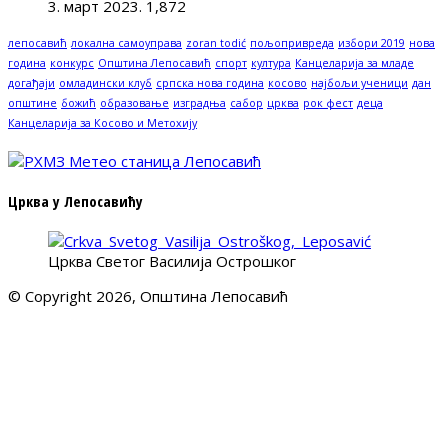
3. март 2023.
1,872
лепосавић
локална самоуправа
zoran todić
пољопривреда
избори 2019
нова
година
конкурс
Општина Лепосавић
спорт
култура
Канцеларија за младе
догађаји
омладински клуб
српска нова година
косово
најбољи ученици
дан
општине
божић
образовање
изградња
сабор
црква
рок фест
деца
Канцеларија за Косово и Метохију
Црква у Лепосавићу
Црква Светог Василија Острошког
© Copyright 2026, Општина Лепосавић