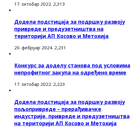
17. октобар 2022.
2,313
Додела подстицаја за подршку развоју
привреде и предузетништва на
територији АП Косово и Метохија
20. фебруар 2024.
2,231
Конкурс за доделу станова под условима
непрофитног закупа на одређено време
17. октобар 2022.
2,223
Додела подстицаја за подршку развоју
пољопривреде – прерађивачке
индустрије, привреде и предузетништва
на територији АП Косово и Метохија