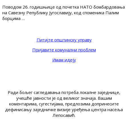
Поводом 26. годишњице од почетка НАТО бомбардовања
на Савезну Републику Југославију, код споменика Палим
борцима …
Питајте општинску управу
Пријавите комунални проблем
Имам идеју
Ради бољег сагледавања потреба локалне заједнице,
учешће јавности је од великог значаја. Вашим
коментарима, сугестијама, предлозима допринесите
дефинисању заједничке визије уређења центра насеља
Лепосавић.