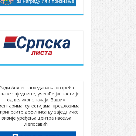
Ради бољег сагледавања потреба
калне заједнице, учешће јавности је
од великог значаја. Вашим
ментарима, сугестијама, предлозима
принесите дефинисању заједничке
визије уређења центра насеља
Лепосавић.