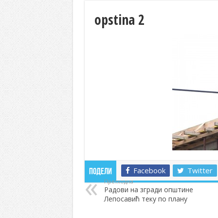
opstina 2
Facebook
Twitter
Подели
Претходна
Радови на згради општине
Лепосавић теку по плану