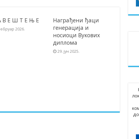
А В Е Ш Т Е Њ Е
Награђени ђаци
генерација и
фебруар 2026.
носиоци Вукових
диплома
29. јун 2025.
ло
ко
до