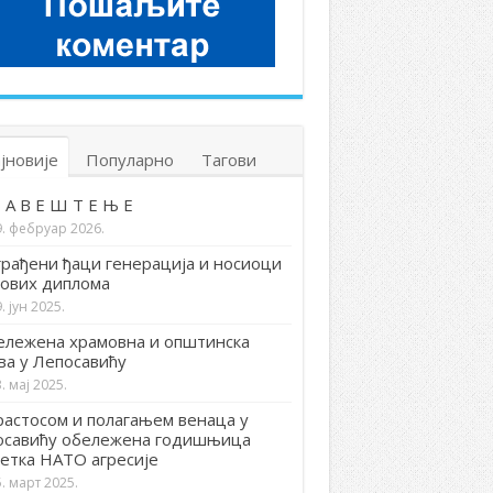
јновије
Популарно
Тагови
 А В Е Ш Т Е Њ Е
9. фебруар 2026.
рађени ђаци генерација и носиоци
ових диплома
. јун 2025.
лежена храмовна и општинска
ва у Лепосавићу
. мај 2025.
астосом и полагањем венаца у
осавићу обележена годишњица
етка НАТО агресије
. март 2025.