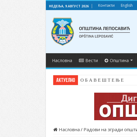
Контакти
English
НЕДЕЉА, 9.АВГУСТ 2026
Насловна
Вести
Општина
АКТУЕЛНО
О Б А В Е Ш Т Е Њ Е
Насловна
/
Радови на згради општи