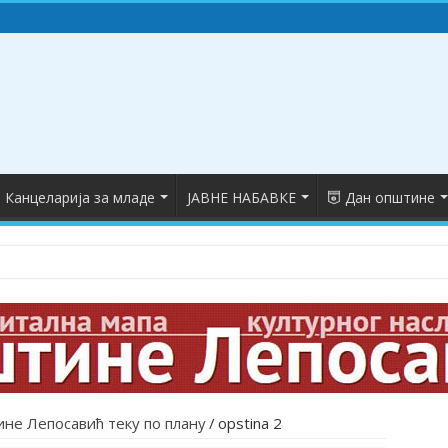
Канцеларија за младе
ЈАВНЕ НАБАВКЕ
Дан општине
не Лепосавић теку по плану
/
opstina 2