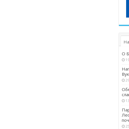
На
О Б
1
Наг
Вук
29
Обе
сла
13
Пар
Ле
поч
25