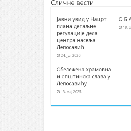
Сличне вести
Јавни увид у Нацрт
О Б 
плана детаљне
19. 
регулације дела
центра насеља
Лепосавић
24. јул 2020.
Обележена храмовна
и општинска слава у
Лепосавићу
13. мај 2025.