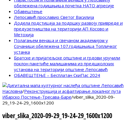
обележена годишњица почетка НАТО агресије
Обавештење
Лепосавић прославио Светог Василија
Додела подстицаја за подршку развоју привреде и
предузетништва на територији АП Косово и
Метохија
Полагањем венаца и свечаном академијом у
Сочаници обележена 107.годишњица Топличког
устанка
Братске и пријатељске општине и грдови уручили
поклон пакетиће малишанима из предшколских
установа на територији општине Лепосавић
ОБАВЕШТЕЊЕ – Бесплатан СкиПас 2024
Насловна
/
Реконструкција и асфалтирање локалног пута
Ибарско Постење-Тресава-Баре
/
viber_slika_2020-09-
29_19-24-29_1600x1200
viber_slika_2020-09-29_19-24-29_1600x1200