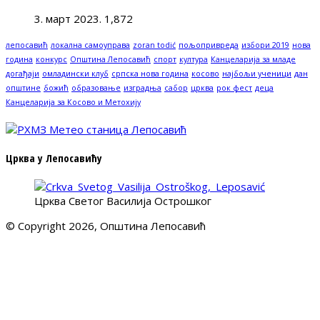
3. март 2023.
1,872
лепосавић
локална самоуправа
zoran todić
пољопривреда
избори 2019
нова
година
конкурс
Општина Лепосавић
спорт
култура
Канцеларија за младе
догађаји
омладински клуб
српска нова година
косово
најбољи ученици
дан
општине
божић
образовање
изградња
сабор
црква
рок фест
деца
Канцеларија за Косово и Метохију
Црква у Лепосавићу
Црква Светог Василија Острошког
© Copyright 2026, Општина Лепосавић