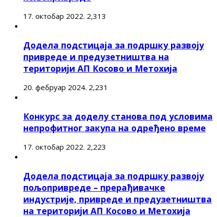
17. октобар 2022.
2,313
Додела подстицаја за подршку развоју
привреде и предузетништва на
територији АП Косово и Метохија
20. фебруар 2024.
2,231
Конкурс за доделу станова под условима
непрофитног закупа на одређено време
17. октобар 2022.
2,223
Додела подстицаја за подршку развоју
пољопривреде – прерађивачке
индустрије, привреде и предузетништва
на територији АП Косово и Метохија