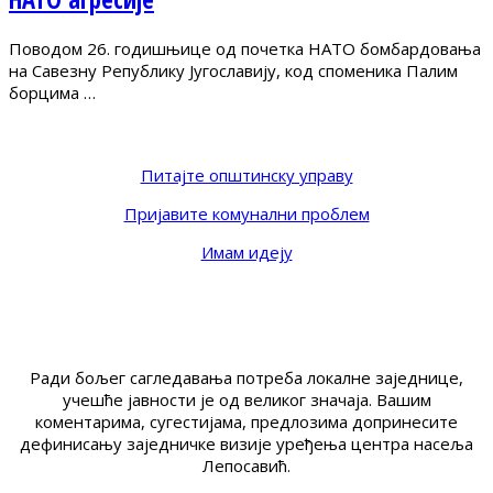
Поводом 26. годишњице од почетка НАТО бомбардовања
на Савезну Републику Југославију, код споменика Палим
борцима …
Питајте општинску управу
Пријавите комунални проблем
Имам идеју
Ради бољег сагледавања потреба локалне заједнице,
учешће јавности је од великог значаја. Вашим
коментарима, сугестијама, предлозима допринесите
дефинисању заједничке визије уређења центра насеља
Лепосавић.