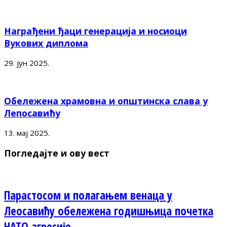
Награђени ђаци генерација и носиоци
Вукових диплома
29. јун 2025.
Обележена храмовна и општинска слава у
Лепосавићу
13. мај 2025.
Погледајте и ову вест
Парастосом и полагањем венаца у
Леосавићу обележена годишњица почетка
НАТО агресије