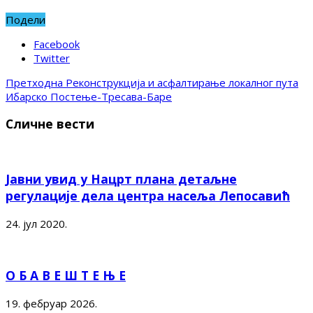
Подели
Facebook
Twitter
Претходна
Реконструкција и асфалтирање локалног пута
Ибарско Постење-Тресава-Баре
Сличне вести
Јавни увид у Нацрт плана детаљне
регулације дела центра насеља Лепосавић
24. јул 2020.
О Б А В Е Ш Т Е Њ Е
19. фебруар 2026.