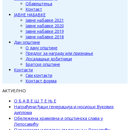
Обавештења
Контакт
ЈАВНЕ НАБАВКЕ
Јавне набавке 2021
Јавне набавке 2020
Јавне набавке 2019
Јавне набавке 2018
Дан општине
О дану општине
Предлог за награду или признање
Досадашњи добитници
Братске општине
Контакти
Сви контакти
Контакт форма
АКТУЕЛНО
О Б А В Е Ш Т Е Њ Е
Награђени ђаци генерација и носиоци Вукових
диплома
Обележена храмовна и општинска слава у
Лепосавићу
Парастосом и полагањем венаца у Леосавићу