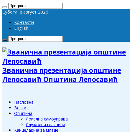
Субота, 8.август 2026
Контакти
English
Званична презентација општине
Лепосавић Општина Лепосавић
Насловна
Вести
Општина
Локална самоуправа
Службени гласници
Канцеларија за младе