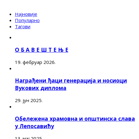
Најновије
Популарно
Тагови
О Б А В Е Ш Т Е Њ Е
19. фебруар 2026.
Награђени ђаци генерација и носиоци
Вукових диплома
29. јун 2025.
Обележена храмовна и општинска слава
у Лепосавићу
13. мај 2025.