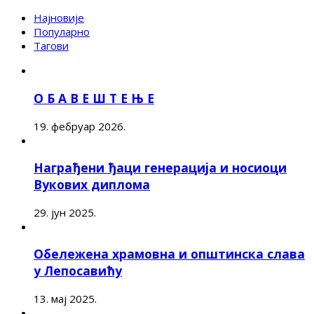
Најновије
Популарно
Тагови
О Б А В Е Ш Т Е Њ Е
19. фебруар 2026.
Награђени ђаци генерација и носиоци
Вукових диплома
29. јун 2025.
Обележена храмовна и општинска слава
у Лепосавићу
13. мај 2025.