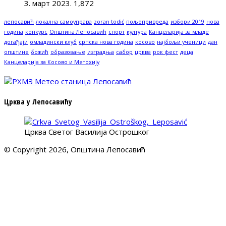
3. март 2023.
1,872
лепосавић
локална самоуправа
zoran todić
пољопривреда
избори 2019
нова
година
конкурс
Општина Лепосавић
спорт
култура
Канцеларија за младе
догађаји
омладински клуб
српска нова година
косово
најбољи ученици
дан
општине
божић
образовање
изградња
сабор
црква
рок фест
деца
Канцеларија за Косово и Метохију
Црква у Лепосавићу
Црква Светог Василија Острошког
© Copyright 2026, Општина Лепосавић