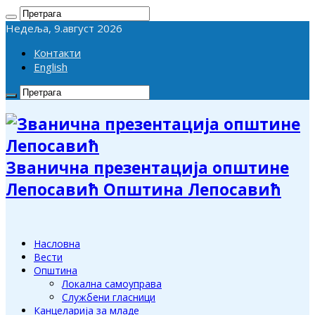
Недеља, 9.август 2026
Контакти
English
Званична презентација општине
Лепосавић Општина Лепосавић
Насловна
Вести
Општина
Локална самоуправа
Службени гласници
Канцеларија за младе