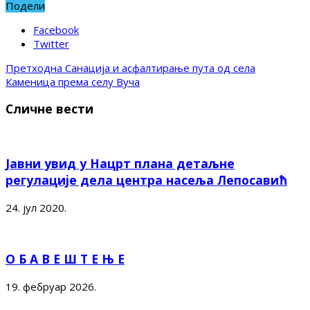
Подели
Facebook
Twitter
Претходна
Санација и асфалтирање пута од села
Каменица према селу Вуча
Сличне вести
Јавни увид у Нацрт плана детаљне
регулације дела центра насеља Лепосавић
24. јул 2020.
О Б А В Е Ш Т Е Њ Е
19. фебруар 2026.