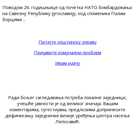
Поводом 26. годишњице од почетка НАТО бомбардовања
на Савезну Републику Југославију, код споменика Палим
борцима …
Питајте општинску управу
Пријавите комунални проблем
Имам идеју
Ради бољег сагледавања потреба локалне заједнице,
учешће јавности је од великог значаја. Вашим
коментарима, сугестијама, предлозима допринесите
дефинисању заједничке визије уређења центра насеља
Лепосавић.