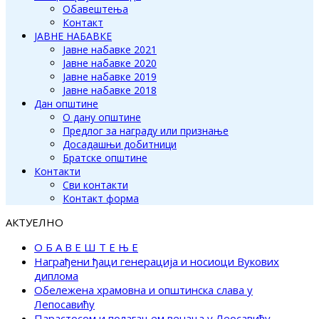
Обавештења
Контакт
ЈАВНЕ НАБАВКЕ
Јавне набавке 2021
Јавне набавке 2020
Јавне набавке 2019
Јавне набавке 2018
Дан општине
О дану општине
Предлог за награду или признање
Досадашњи добитници
Братске општине
Контакти
Сви контакти
Контакт форма
АКТУЕЛНО
О Б А В Е Ш Т Е Њ Е
Награђени ђаци генерација и носиоци Вукових
диплома
Обележена храмовна и општинска слава у
Лепосавићу
Парастосом и полагањем венаца у Леосавићу