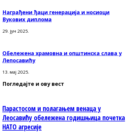
Награђени ђаци генерација и носиоци
Вукових диплома
29. јун 2025.
Обележена храмовна и општинска слава у
Лепосавићу
13. мај 2025.
Погледајте и ову вест
Парастосом и полагањем венаца у
Леосавићу обележена годишњица почетка
НАТО агресије