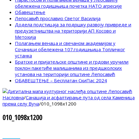
обележена годишњица почетка НАТО агресије
Обавештење
Лепосавић прославио Светог Василија
Додела подстицаја за подршку развоју привреде и
предузетништва на територији АП Косово и
Метохија
Полагањем венаца и свечаном академијом у
Сочаници обележена 107.годишњица Топличког
устанка
Братске и пријатељске општине и грдови уручили
поклон пакетиће малишанима из предшколских
установа на територији општине Лепосавић
ОБАВЕШТЕЊЕ – Бесплатан СкиПас 2024
Насловна
/
Санација и асфалтирање пута од села Каменица
према селу Вуча
/
010_1098x1200
010_1098x1200