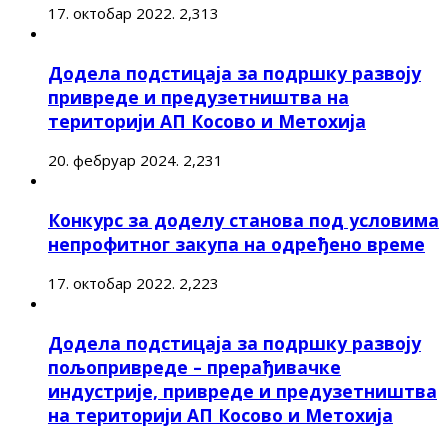
17. октобар 2022.
2,313
Додела подстицаја за подршку развоју
привреде и предузетништва на
територији АП Косово и Метохија
20. фебруар 2024.
2,231
Конкурс за доделу станова под условима
непрофитног закупа на одређено време
17. октобар 2022.
2,223
Додела подстицаја за подршку развоју
пољопривреде – прерађивачке
индустрије, привреде и предузетништва
на територији АП Косово и Метохија